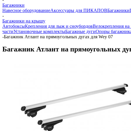
Багажники
Навесное оборудование
Аксессуары для ПИКАПОВ
Багажники
-
Багажники на крышу
Автобоксы
Крепления для лыж и сноубордов
Велокрепления на
части
Установочные комплекты
Багажные дуги
Опоры багажник
-
Багажник Атлант на прямоугольных дугах для Wey 07
Багажник Атлант на прямоугольных дуг