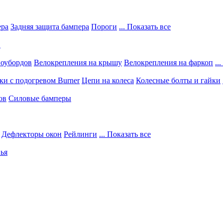
ера
Задняя защита бампера
Пороги
... Показать все
в
ноубордов
Велокрепления на крышу
Велокрепления на фаркоп
..
и с подогревом Burner
Цепи на колеса
Колесные болты и гайки
ов
Силовые бамперы
Дефлекторы окон
Рейлинги
... Показать все
ья