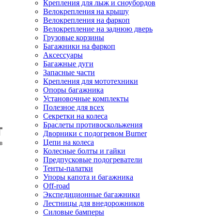
Крепления для лыж и сноубордов
Велокрепления на крышу
Велокрепления на фаркоп
Велокрепление на заднюю дверь
Грузовые корзины
Багажники на фаркоп
Аксессуары
Багажные дуги
Запасные части
Крепления для мототехники
Опоры багажника
Установочные комплекты
Полезное для всех
Секретки на колеса
Браслеты противоскольжения
Дворники с подогревом Burner
Цепи на колеса
Колесные болты и гайки
Предпусковые подогреватели
Тенты-палатки
Упоры капота и багажника
Off-road
Экспедиционные багажники
Лестницы для внедорожников
Силовые бамперы