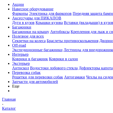
Акции
Навесное оборудование
Фаркопы
Электрика для фаркопов
Передняя защита бамп
Аксессуары для ПИКАПОВ
Дуги в кузов
Крышки кузова
Вставки (вкладыши) в кузо
Багажники
Багажники на крышу
Автобоксы
Крепления для лыж и с
Полезное для всех
Секретки на колеса
Браслеты противоскольжения
Дворник
Off-road
Экспедиционные багажники
Лестницы для внедорожник
Интерьер
Коврики в багажник
Коврики в салон
Экстерьер
Антискол
Водостоки лобового стекла
Дефлекторы капота
Перевозка собак
Решетки для перевозки собак
Автогамаки
Чехлы на сиден
Запчасти для автомобилей
Еще
Главная
-
Каталог
-