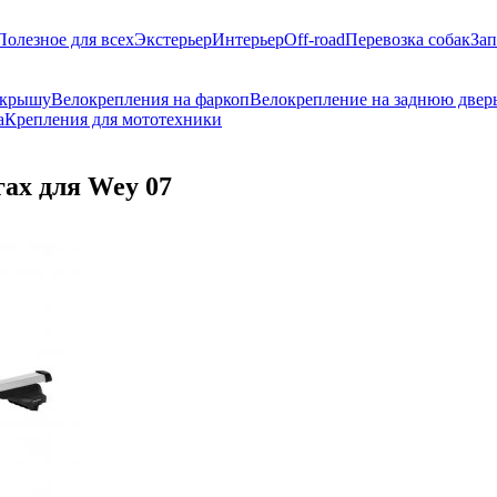
Полезное для всех
Экстерьер
Интерьер
Off-road
Перевозка собак
Зап
 крышу
Велокрепления на фаркоп
Велокрепление на заднюю двер
а
Крепления для мототехники
ах для Wey 07