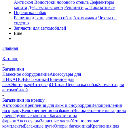
Антискол
Водостоки лобового стекла
Дефлекторы
капота
Дефлекторы окон
Рейлинги
... Показать все
Перевозка собак
Решетки для перевозки собак
Автогамаки
Чехлы на
сиденья
Запчасти для автомобилей
Еще
Главная
-
Каталог
-
Багажники
Навесное оборудование
Аксессуары для
ПИКАПОВ
Багажники
Полезное для
всех
Экстерьер
Интерьер
Off-road
Перевозка собак
Запчасти для
автомобилей
-
Багажники на крышу
Автобоксы
Крепления для лыж и сноубордов
Велокрепления
на крышу
Велокрепления на фаркоп
Велокрепление на заднюю
дверь
Грузовые корзины
Багажники на
фаркоп
Аксессуары
Запасные части
Установочные
комплекты
Багажные дуги
Опоры багажника
Крепления для