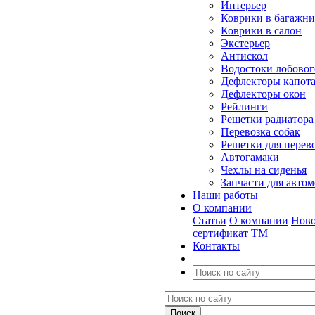
Интерьер
Коврики в багажн
Коврики в салон
Экстерьер
Антискол
Водостоки лобовог
Дефлекторы капот
Дефлекторы окон
Рейлинги
Решетки радиатора
Перевозка собак
Решетки для перев
Автогамаки
Чехлы на сиденья
Запчасти для авто
Наши работы
О компании
Статьи
О компании
Ново
сертификат ТМ
Контакты