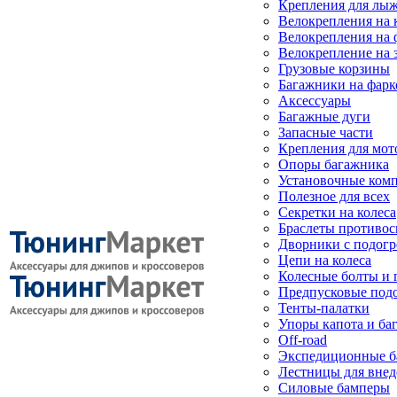
Крепления для лыж
Велокрепления на
Велокрепления на 
Велокрепление на 
Грузовые корзины
Багажники на фарк
Аксессуары
Багажные дуги
Запасные части
Крепления для мот
Опоры багажника
Установочные ком
Полезное для всех
Секретки на колеса
Браслеты противо
Дворники с подогр
Цепи на колеса
Колесные болты и 
Предпусковые под
Тенты-палатки
Упоры капота и ба
Off-road
Экспедиционные б
Лестницы для вне
Силовые бамперы