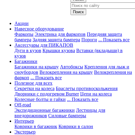
Акции
Навесное оборудование
Фаркопы
Электрика для фаркопов
Передняя защита
бампера
Задняя защита бампера
Пороги
... Показать все
Аксессуары для ПИКАПОВ
Дуги в кузов
Крышки кузова
Вставки (вкладыши) в
кузов
Багажники
Багажники на крышу
Автобоксы
Крепления для лыж и
сноубордов
Велокрепления на крышу
Велокрепления на
фаркоп
... Показать все
Полезное для всех
Секретки на колеса
Браслеты противоскольжения
Дворники с подогревом Burner
Цепи на колеса
Колесные болты и гайки
... Показать все
Off-road
Экспедиционные багажники
Лестницы для
внедорожников
Силовые бамперы
Интерьер
Коврики в багажник
Коврики в салон
Экстерьер