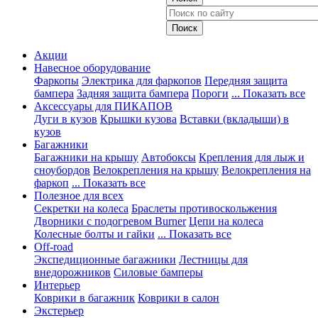
Акции
Навесное оборудование
Фаркопы
Электрика для фаркопов
Передняя защита
бампера
Задняя защита бампера
Пороги
... Показать все
Аксессуары для ПИКАПОВ
Дуги в кузов
Крышки кузова
Вставки (вкладыши) в
кузов
Багажники
Багажники на крышу
Автобоксы
Крепления для лыж и
сноубордов
Велокрепления на крышу
Велокрепления на
фаркоп
... Показать все
Полезное для всех
Секретки на колеса
Браслеты противоскольжения
Дворники с подогревом Burner
Цепи на колеса
Колесные болты и гайки
... Показать все
Off-road
Экспедиционные багажники
Лестницы для
внедорожников
Силовые бамперы
Интерьер
Коврики в багажник
Коврики в салон
Экстерьер