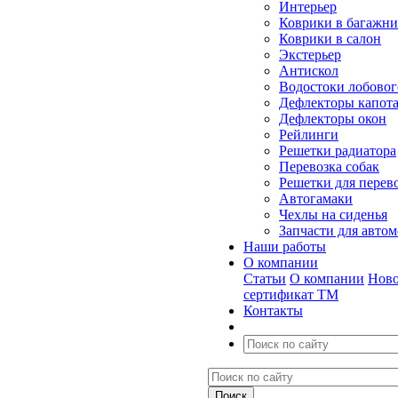
Интерьер
Коврики в багажн
Коврики в салон
Экстерьер
Антискол
Водостоки лобовог
Дефлекторы капот
Дефлекторы окон
Рейлинги
Решетки радиатора
Перевозка собак
Решетки для перев
Автогамаки
Чехлы на сиденья
Запчасти для авто
Наши работы
О компании
Статьи
О компании
Ново
сертификат ТМ
Контакты