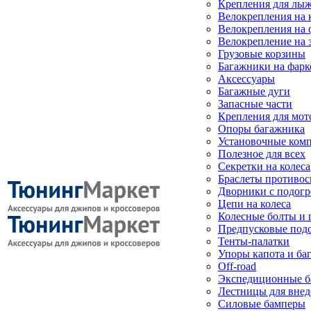
Крепления для лыж
Велокрепления на
Велокрепления на 
Велокрепление на 
Грузовые корзины
Багажники на фарк
Аксессуары
Багажные дуги
Запасные части
Крепления для мот
Опоры багажника
Установочные ком
Полезное для всех
Секретки на колеса
Браслеты противо
Дворники с подогр
Цепи на колеса
Колесные болты и 
Предпусковые под
Тенты-палатки
Упоры капота и ба
Off-road
Экспедиционные б
Лестницы для вне
Силовые бамперы