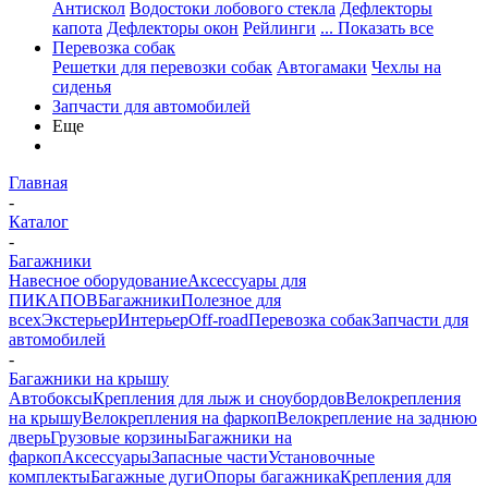
Антискол
Водостоки лобового стекла
Дефлекторы
капота
Дефлекторы окон
Рейлинги
... Показать все
Перевозка собак
Решетки для перевозки собак
Автогамаки
Чехлы на
сиденья
Запчасти для автомобилей
Еще
Главная
-
Каталог
-
Багажники
Навесное оборудование
Аксессуары для
ПИКАПОВ
Багажники
Полезное для
всех
Экстерьер
Интерьер
Off-road
Перевозка собак
Запчасти для
автомобилей
-
Багажники на крышу
Автобоксы
Крепления для лыж и сноубордов
Велокрепления
на крышу
Велокрепления на фаркоп
Велокрепление на заднюю
дверь
Грузовые корзины
Багажники на
фаркоп
Аксессуары
Запасные части
Установочные
комплекты
Багажные дуги
Опоры багажника
Крепления для