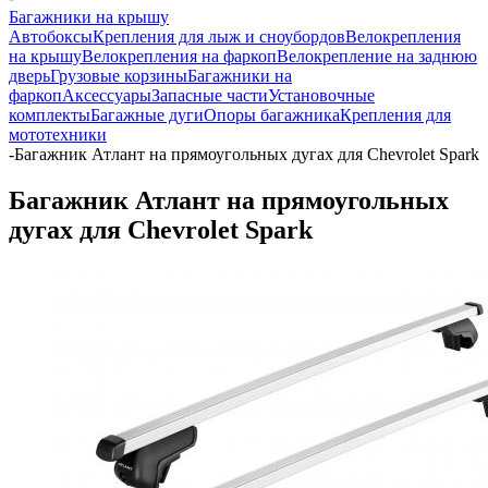
Багажники на крышу
Автобоксы
Крепления для лыж и сноубордов
Велокрепления
на крышу
Велокрепления на фаркоп
Велокрепление на заднюю
дверь
Грузовые корзины
Багажники на
фаркоп
Аксессуары
Запасные части
Установочные
комплекты
Багажные дуги
Опоры багажника
Крепления для
мототехники
-
Багажник Атлант на прямоугольных дугах для Chevrolet Spark
Багажник Атлант на прямоугольных
дугах для Chevrolet Spark