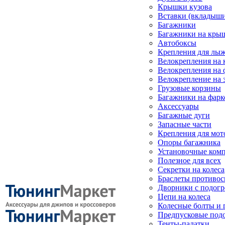
Крышки кузова
Вставки (вкладыши
Багажники
Багажники на кры
Автобоксы
Крепления для лыж
Велокрепления на
Велокрепления на 
Велокрепление на 
Грузовые корзины
Багажники на фарк
Аксессуары
Багажные дуги
Запасные части
Крепления для мот
Опоры багажника
Установочные ком
Полезное для всех
Секретки на колеса
Браслеты противо
Дворники с подогр
Цепи на колеса
Колесные болты и 
Предпусковые под
Тенты-палатки