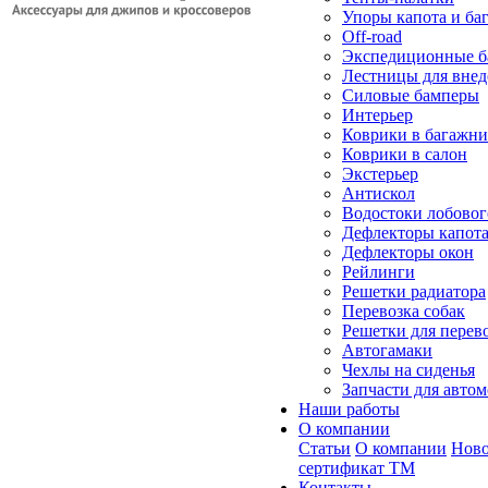
Упоры капота и ба
Off-road
Экспедиционные б
Лестницы для вне
Силовые бамперы
Интерьер
Коврики в багажн
Коврики в салон
Экстерьер
Антискол
Водостоки лобовог
Дефлекторы капот
Дефлекторы окон
Рейлинги
Решетки радиатора
Перевозка собак
Решетки для перев
Автогамаки
Чехлы на сиденья
Запчасти для авто
Наши работы
О компании
Статьи
О компании
Ново
сертификат ТМ
Контакты