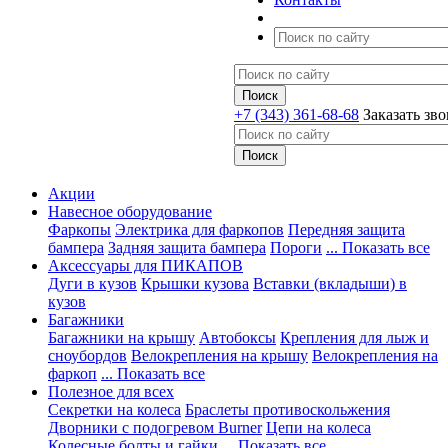
+7 (343) 361-68-68
Заказать зв
Акции
Навесное оборудование
Фаркопы
Электрика для фаркопов
Передняя защита
бампера
Задняя защита бампера
Пороги
... Показать все
Аксессуары для ПИКАПОВ
Дуги в кузов
Крышки кузова
Вставки (вкладыши) в
кузов
Багажники
Багажники на крышу
Автобоксы
Крепления для лыж и
сноубордов
Велокрепления на крышу
Велокрепления на
фаркоп
... Показать все
Полезное для всех
Секретки на колеса
Браслеты противоскольжения
Дворники с подогревом Burner
Цепи на колеса
Колесные болты и гайки
... Показать все