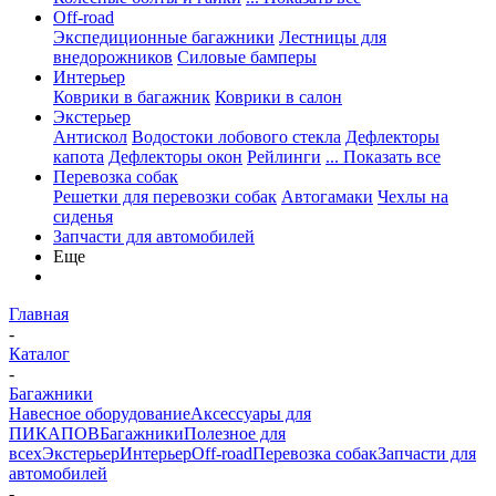
Off-road
Экспедиционные багажники
Лестницы для
внедорожников
Силовые бамперы
Интерьер
Коврики в багажник
Коврики в салон
Экстерьер
Антискол
Водостоки лобового стекла
Дефлекторы
капота
Дефлекторы окон
Рейлинги
... Показать все
Перевозка собак
Решетки для перевозки собак
Автогамаки
Чехлы на
сиденья
Запчасти для автомобилей
Еще
Главная
-
Каталог
-
Багажники
Навесное оборудование
Аксессуары для
ПИКАПОВ
Багажники
Полезное для
всех
Экстерьер
Интерьер
Off-road
Перевозка собак
Запчасти для
автомобилей
-