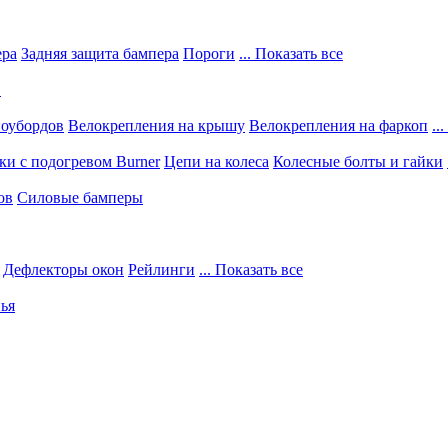
ера
Задняя защита бампера
Пороги
... Показать все
в
ноубордов
Велокрепления на крышу
Велокрепления на фаркоп
..
и с подогревом Burner
Цепи на колеса
Колесные болты и гайки
ов
Силовые бамперы
Дефлекторы окон
Рейлинги
... Показать все
ья