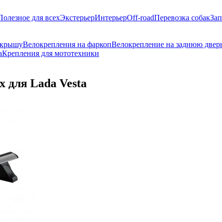
Полезное для всех
Экстерьер
Интерьер
Off-road
Перевозка собак
Зап
 крышу
Велокрепления на фаркоп
Велокрепление на заднюю двер
а
Крепления для мототехники
 для Lada Vesta