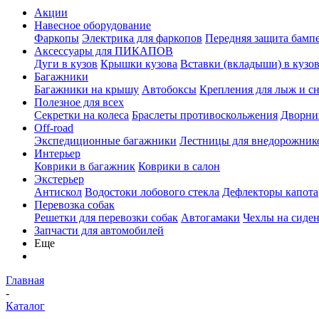
Акции
Навесное оборудование
Фаркопы
Электрика для фаркопов
Передняя защита бамп
Аксессуары для ПИКАПОВ
Дуги в кузов
Крышки кузова
Вставки (вкладыши) в кузо
Багажники
Багажники на крышу
Автобоксы
Крепления для лыж и с
Полезное для всех
Секретки на колеса
Браслеты противоскольжения
Дворник
Off-road
Экспедиционные багажники
Лестницы для внедорожник
Интерьер
Коврики в багажник
Коврики в салон
Экстерьер
Антискол
Водостоки лобового стекла
Дефлекторы капота
Перевозка собак
Решетки для перевозки собак
Автогамаки
Чехлы на сиден
Запчасти для автомобилей
Еще
Главная
-
Каталог
-