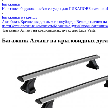
Багажники
Навесное оборудование
Аксессуары для ПИКАПОВ
Багажники
-
Багажники на крышу
Автобоксы
Крепления для лыж и сноубордов
Велокрепления на
части
Установочные комплекты
Багажные дуги
Опоры багажник
-
Багажник Атлант на крыловидных дугах для Lada Vesta
Багажник Атлант на крыловидных дугах