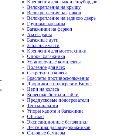
Крепления для лыж и сноубордов
Велокрепления на крышу
Велокрепления на фаркоп
Велокрепление на заднюю дверь
Грузовые корзины
Багажники на фаркоп
Аксессуары
Багажные дуги
Запасные части
Крепления для мототехники
Опоры багажника
Установочные комплекты
Полезное для всех
Секретки на колеса
Браслеты противоскольжения
Дворники с подогревом Burner
Цепи на колеса
Колесные болты и гайки
Предпусковые подогреватели
Тенты-палатки
Упоры капота и багажника
Off-road
Экспедиционные багажники
Лестницы для внедорожников
Силовые бамперы