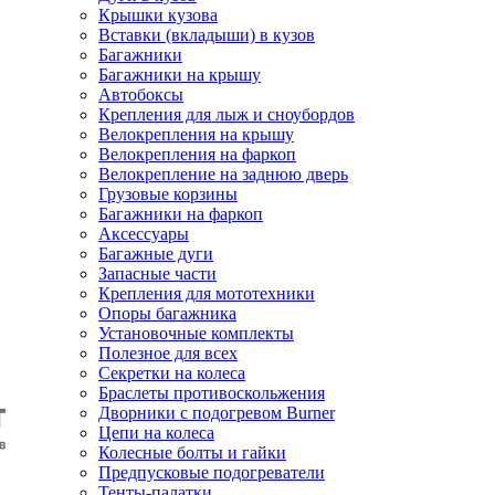
Крышки кузова
Вставки (вкладыши) в кузов
Багажники
Багажники на крышу
Автобоксы
Крепления для лыж и сноубордов
Велокрепления на крышу
Велокрепления на фаркоп
Велокрепление на заднюю дверь
Грузовые корзины
Багажники на фаркоп
Аксессуары
Багажные дуги
Запасные части
Крепления для мототехники
Опоры багажника
Установочные комплекты
Полезное для всех
Секретки на колеса
Браслеты противоскольжения
Дворники с подогревом Burner
Цепи на колеса
Колесные болты и гайки
Предпусковые подогреватели
Тенты-палатки