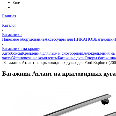
Еще
Главная
-
Каталог
-
Багажники
Навесное оборудование
Аксессуары для ПИКАПОВ
Багажники
-
Багажники на крышу
Автобоксы
Крепления для лыж и сноубордов
Велокрепления на
части
Установочные комплекты
Багажные дуги
Опоры багажник
-
Багажник Атлант на крыловидных дугах для Ford Explorer (200
Багажник Атлант на крыловидных дугах 