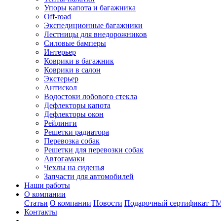
Упоры капота и багажника
Off-road
Экспедиционные багажники
Лестницы для внедорожников
Силовые бамперы
Интерьер
Коврики в багажник
Коврики в салон
Экстерьер
Антискол
Водостоки лобового стекла
Дефлекторы капота
Дефлекторы окон
Рейлинги
Решетки радиатора
Перевозка собак
Решетки для перевозки собак
Автогамаки
Чехлы на сиденья
Запчасти для автомобилей
Наши работы
О компании
Статьи
О компании
Новости
Подарочный сертификат Т
Контакты