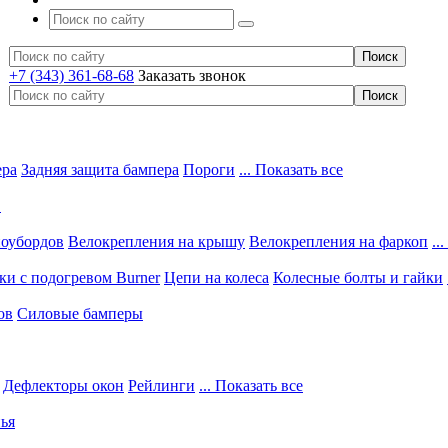
+7 (343) 361-68-68
Заказать звонок
ера
Задняя защита бампера
Пороги
... Показать все
в
ноубордов
Велокрепления на крышу
Велокрепления на фаркоп
..
и с подогревом Burner
Цепи на колеса
Колесные болты и гайки
ов
Силовые бамперы
Дефлекторы окон
Рейлинги
... Показать все
ья