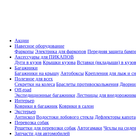
Акции
Навесное оборудование
Фаркопы
Электрика для фаркопов
Передняя защита бамп
Аксессуары для ПИКАПОВ
Дуги в кузов
Крышки кузова
Вставки (вкладыши) в кузо
Багажники
Багажники на крышу
Автобоксы
Крепления для лыж и с
Полезное для всех
Секретки на колеса
Браслеты противоскольжения
Дворник
Off-road
Экспедиционные багажники
Лестницы для внедорожник
Интерьер
Коврики в багажник
Коврики в салон
Экстерьер
Антискол
Водостоки лобового стекла
Дефлекторы капота
Перевозка собак
Решетки для перевозки собак
Автогамаки
Чехлы на сиден
Запчасти для автомобилей