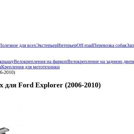
Полезное для всех
Экстерьер
Интерьер
Off-road
Перевозка собак
Зап
 крышу
Велокрепления на фаркоп
Велокрепление на заднюю двер
а
Крепления для мототехники
6-2010)
для Ford Explorer (2006-2010)