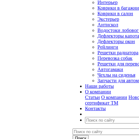
Интерьер
Коврики в багажн
Коврики в салон
Экстерьер
Антискол
Водостоки лобовог
Дефлекторы капот
Дефлекторы окон
Рейлинги
Решетки радиатора
Перевозка собак
Решетки для перев
Автогамаки
Чехлы на сиденья
Запчасти для авто
Наши работы
О компании
Статьи
О компании
Ново
сертификат ТМ
Контакты