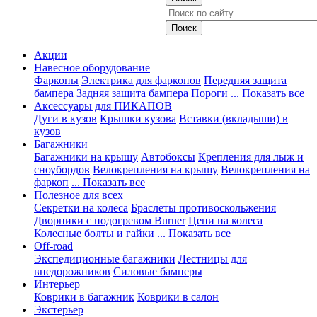
Акции
Навесное оборудование
Фаркопы
Электрика для фаркопов
Передняя защита
бампера
Задняя защита бампера
Пороги
... Показать все
Аксессуары для ПИКАПОВ
Дуги в кузов
Крышки кузова
Вставки (вкладыши) в
кузов
Багажники
Багажники на крышу
Автобоксы
Крепления для лыж и
сноубордов
Велокрепления на крышу
Велокрепления на
фаркоп
... Показать все
Полезное для всех
Секретки на колеса
Браслеты противоскольжения
Дворники с подогревом Burner
Цепи на колеса
Колесные болты и гайки
... Показать все
Off-road
Экспедиционные багажники
Лестницы для
внедорожников
Силовые бамперы
Интерьер
Коврики в багажник
Коврики в салон
Экстерьер