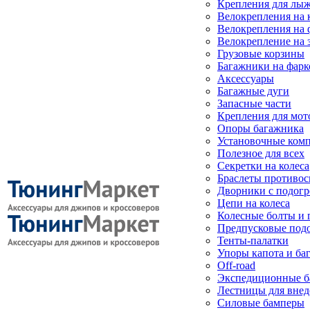
Крепления для лыж
Велокрепления на
Велокрепления на 
Велокрепление на 
Грузовые корзины
Багажники на фарк
Аксессуары
Багажные дуги
Запасные части
Крепления для мот
Опоры багажника
Установочные ком
Полезное для всех
Секретки на колеса
Браслеты противо
Дворники с подогр
Цепи на колеса
Колесные болты и 
Предпусковые под
Тенты-палатки
Упоры капота и ба
Off-road
Экспедиционные б
Лестницы для вне
Силовые бамперы