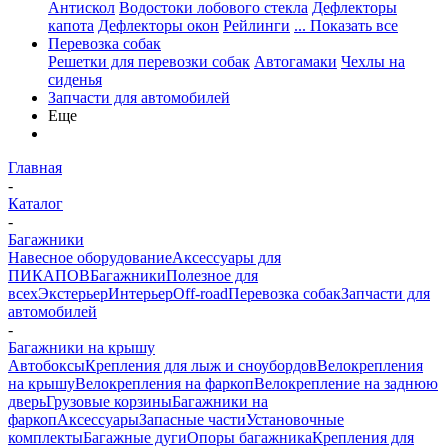
Антискол
Водостоки лобового стекла
Дефлекторы
капота
Дефлекторы окон
Рейлинги
... Показать все
Перевозка собак
Решетки для перевозки собак
Автогамаки
Чехлы на
сиденья
Запчасти для автомобилей
Еще
Главная
-
Каталог
-
Багажники
Навесное оборудование
Аксессуары для
ПИКАПОВ
Багажники
Полезное для
всех
Экстерьер
Интерьер
Off-road
Перевозка собак
Запчасти для
автомобилей
-
Багажники на крышу
Автобоксы
Крепления для лыж и сноубордов
Велокрепления
на крышу
Велокрепления на фаркоп
Велокрепление на заднюю
дверь
Грузовые корзины
Багажники на
фаркоп
Аксессуары
Запасные части
Установочные
комплекты
Багажные дуги
Опоры багажника
Крепления для