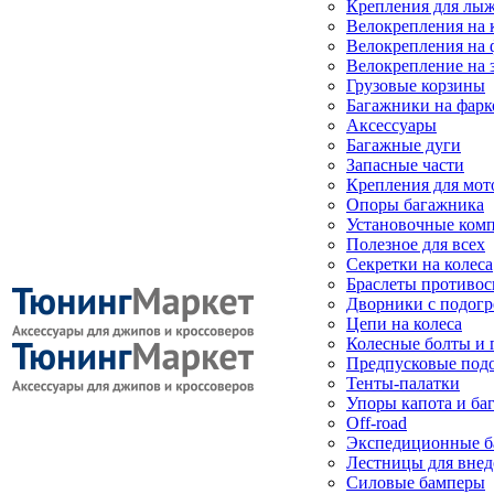
Крепления для лыж
Велокрепления на
Велокрепления на 
Велокрепление на 
Грузовые корзины
Багажники на фарк
Аксессуары
Багажные дуги
Запасные части
Крепления для мот
Опоры багажника
Установочные ком
Полезное для всех
Секретки на колеса
Браслеты противо
Дворники с подогр
Цепи на колеса
Колесные болты и 
Предпусковые под
Тенты-палатки
Упоры капота и ба
Off-road
Экспедиционные б
Лестницы для вне
Силовые бамперы