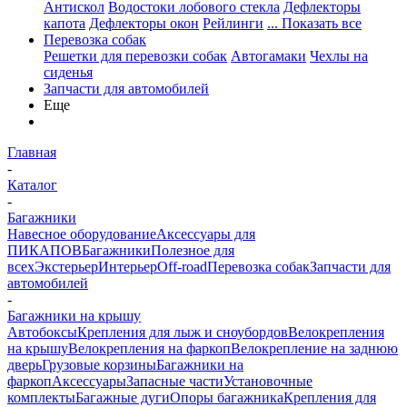
Антискол
Водостоки лобового стекла
Дефлекторы
капота
Дефлекторы окон
Рейлинги
... Показать все
Перевозка собак
Решетки для перевозки собак
Автогамаки
Чехлы на
сиденья
Запчасти для автомобилей
Еще
Главная
-
Каталог
-
Багажники
Навесное оборудование
Аксессуары для
ПИКАПОВ
Багажники
Полезное для
всех
Экстерьер
Интерьер
Off-road
Перевозка собак
Запчасти для
автомобилей
-
Багажники на крышу
Автобоксы
Крепления для лыж и сноубордов
Велокрепления
на крышу
Велокрепления на фаркоп
Велокрепление на заднюю
дверь
Грузовые корзины
Багажники на
фаркоп
Аксессуары
Запасные части
Установочные
комплекты
Багажные дуги
Опоры багажника
Крепления для