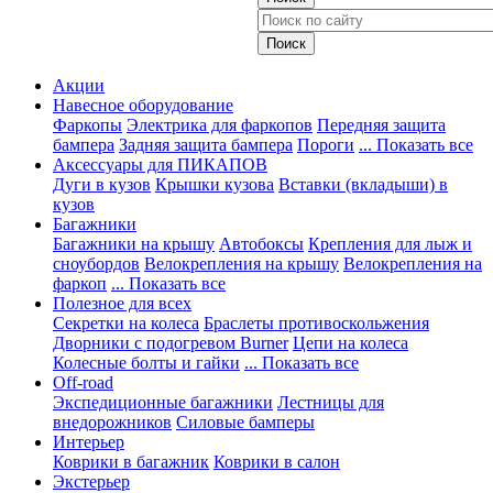
Акции
Навесное оборудование
Фаркопы
Электрика для фаркопов
Передняя защита
бампера
Задняя защита бампера
Пороги
... Показать все
Аксессуары для ПИКАПОВ
Дуги в кузов
Крышки кузова
Вставки (вкладыши) в
кузов
Багажники
Багажники на крышу
Автобоксы
Крепления для лыж и
сноубордов
Велокрепления на крышу
Велокрепления на
фаркоп
... Показать все
Полезное для всех
Секретки на колеса
Браслеты противоскольжения
Дворники с подогревом Burner
Цепи на колеса
Колесные болты и гайки
... Показать все
Off-road
Экспедиционные багажники
Лестницы для
внедорожников
Силовые бамперы
Интерьер
Коврики в багажник
Коврики в салон
Экстерьер