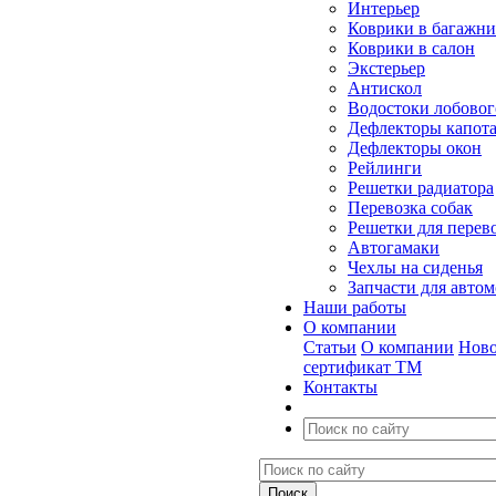
Интерьер
Коврики в багажн
Коврики в салон
Экстерьер
Антискол
Водостоки лобовог
Дефлекторы капот
Дефлекторы окон
Рейлинги
Решетки радиатора
Перевозка собак
Решетки для перев
Автогамаки
Чехлы на сиденья
Запчасти для авто
Наши работы
О компании
Статьи
О компании
Ново
сертификат ТМ
Контакты