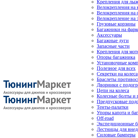
Крепления для лыж
Велокрепления на
Велокрепления на 
Велокрепление на 
Грузовые корзины
Багажники на фарк
Аксессуары
Багажные дуги
Запасные части
Крепления для мот
Опоры багажника
Установочные ком
Полезное для всех
Секретки на колеса
Браслеты противо
Дворники с подогр
Цепи на колеса
Колесные болты и 
Предпусковые под
Тенты-палатки
Упоры капота и ба
Off-road
Экспедиционные б
Лестницы для вне
Силовые бамперы