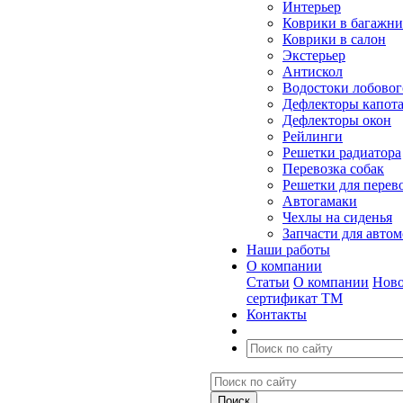
Интерьер
Коврики в багажн
Коврики в салон
Экстерьер
Антискол
Водостоки лобовог
Дефлекторы капот
Дефлекторы окон
Рейлинги
Решетки радиатора
Перевозка собак
Решетки для перев
Автогамаки
Чехлы на сиденья
Запчасти для авто
Наши работы
О компании
Статьи
О компании
Ново
сертификат ТМ
Контакты