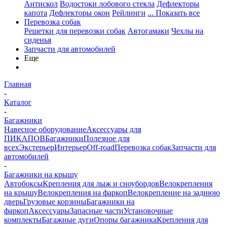
Антискол
Водостоки лобового стекла
Дефлекторы
капота
Дефлекторы окон
Рейлинги
... Показать все
Перевозка собак
Решетки для перевозки собак
Автогамаки
Чехлы на
сиденья
Запчасти для автомобилей
Еще
Главная
-
Каталог
-
Багажники
Навесное оборудование
Аксессуары для
ПИКАПОВ
Багажники
Полезное для
всех
Экстерьер
Интерьер
Off-road
Перевозка собак
Запчасти для
автомобилей
-
Багажники на крышу
Автобоксы
Крепления для лыж и сноубордов
Велокрепления
на крышу
Велокрепления на фаркоп
Велокрепление на заднюю
дверь
Грузовые корзины
Багажники на
фаркоп
Аксессуары
Запасные части
Установочные
комплекты
Багажные дуги
Опоры багажника
Крепления для