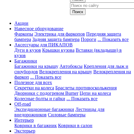
Акции
Навесное оборудование
Фаркопы
Электрика для фаркопов
Передняя защита
бампера
Задняя защита бампера
Пороги
... Показать все
Аксессуары для ПИКАПОВ
Дуги в кузов
Крышки кузова
Вставки (вкладыши) в
кузов
Багажники
Багажники на крышу
Автобоксы
Крепления для лыж и
сноубордов
Велокрепления на крышу
Велокрепления на
фаркоп
... Показать все
Полезное для всех
Секретки на колеса
Браслеты противоскольжения
Дворники с подогревом Burner
Цепи на колеса
Колесные болты и гайки
... Показать все
Off-road
Экспедиционные багажники
Лестницы для
внедорожников
Силовые бамперы
Интерьер
Коврики в багажник
Коврики в салон
Экстерьер