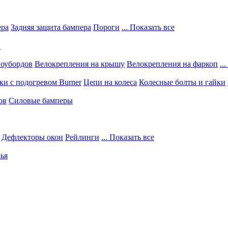
ера
Задняя защита бампера
Пороги
... Показать все
в
ноубордов
Велокрепления на крышу
Велокрепления на фаркоп
..
и с подогревом Burner
Цепи на колеса
Колесные болты и гайки
ов
Силовые бамперы
Дефлекторы окон
Рейлинги
... Показать все
ья