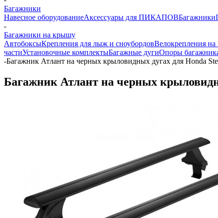
Багажники
Навесное оборудование
Аксессуары для ПИКАПОВ
Багажники
-
Багажники на крышу
Автобоксы
Крепления для лыж и сноубордов
Велокрепления на
части
Установочные комплекты
Багажные дуги
Опоры багажник
-
Багажник Атлант на черных крыловидных дугах для Honda Ste
Багажник Атлант на черных крыловидны