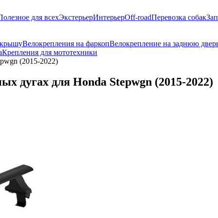
Полезное для всех
Экстерьер
Интерьер
Off-road
Перевозка собак
Зап
 крышу
Велокрепления на фаркоп
Велокрепление на заднюю двер
а
Крепления для мототехники
pwgn (2015-2022)
х дугах для Honda Stepwgn (2015-2022)