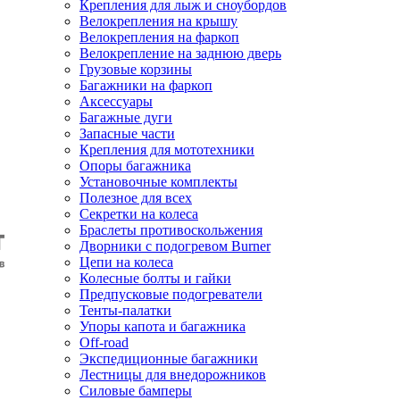
Крепления для лыж и сноубордов
Велокрепления на крышу
Велокрепления на фаркоп
Велокрепление на заднюю дверь
Грузовые корзины
Багажники на фаркоп
Аксессуары
Багажные дуги
Запасные части
Крепления для мототехники
Опоры багажника
Установочные комплекты
Полезное для всех
Секретки на колеса
Браслеты противоскольжения
Дворники с подогревом Burner
Цепи на колеса
Колесные болты и гайки
Предпусковые подогреватели
Тенты-палатки
Упоры капота и багажника
Off-road
Экспедиционные багажники
Лестницы для внедорожников
Силовые бамперы