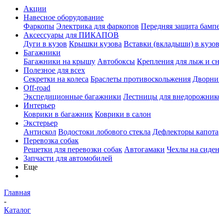
Акции
Навесное оборудование
Фаркопы
Электрика для фаркопов
Передняя защита бамп
Аксессуары для ПИКАПОВ
Дуги в кузов
Крышки кузова
Вставки (вкладыши) в кузо
Багажники
Багажники на крышу
Автобоксы
Крепления для лыж и с
Полезное для всех
Секретки на колеса
Браслеты противоскольжения
Дворник
Off-road
Экспедиционные багажники
Лестницы для внедорожник
Интерьер
Коврики в багажник
Коврики в салон
Экстерьер
Антискол
Водостоки лобового стекла
Дефлекторы капота
Перевозка собак
Решетки для перевозки собак
Автогамаки
Чехлы на сиден
Запчасти для автомобилей
Еще
Главная
-
Каталог
-