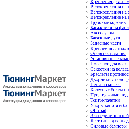
Крепления для лыж
Велокрепления на
Велокрепления на 
Велокрепление на 
Грузовые корзины
Багажники на фарк
Аксессуары
Багажные дуги
Запасные части
Крепления для мот
Опоры багажника
Установочные ком
Полезное для всех
Секретки на колеса
Браслеты противо
Дворники с подогр
Цепи на колеса
Колесные болты и 
Предпусковые под
Тенты-палатки
Упоры капота и ба
Off-road
Экспедиционные б
Лестницы для вне
Силовые бамперы