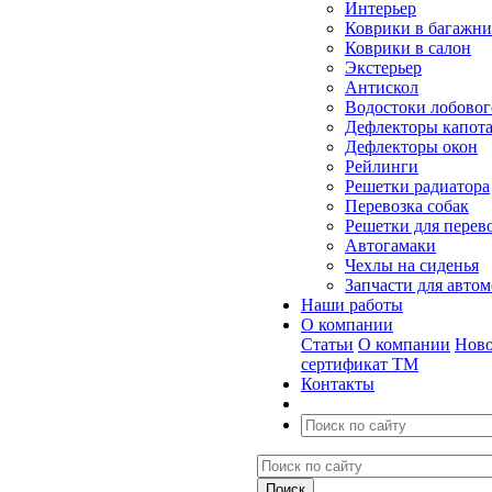
Интерьер
Коврики в багажн
Коврики в салон
Экстерьер
Антискол
Водостоки лобовог
Дефлекторы капот
Дефлекторы окон
Рейлинги
Решетки радиатора
Перевозка собак
Решетки для перев
Автогамаки
Чехлы на сиденья
Запчасти для авто
Наши работы
О компании
Статьи
О компании
Ново
сертификат ТМ
Контакты