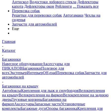
Антискол
Водостоки лобового стекла
Дефлекторы
капота
Дефлекторы окон
Рейлинги
... Показать все
Перевозка собак
Решетки для перевозки собак
Автогамаки
Чехлы на
сиденья
Запчасти для автомобилей
Еще
Главная
-
Каталог
-
Багажники
Навесное оборудование
Аксессуары для
ПИКАПОВ
Багажники
Полезное для
всех
Экстерьер
Интерьер
Off-road
Перевозка собак
Запчасти для
автомобилей
-
Багажники на крышу
Автобоксы
Крепления для лыж и сноубордов
Велокрепления
на крышу
Велокрепления на фаркоп
Велокрепление на заднюю
дверь
Грузовые корзины
Багажники на
фаркоп
Аксессуары
Запасные части
Установочные
комплекты
Багажные дуги
Опоры багажника
Крепления для