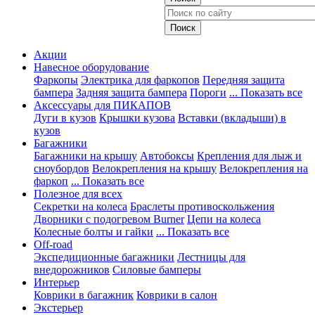
Акции
Навесное оборудование
Фаркопы
Электрика для фаркопов
Передняя защита
бампера
Задняя защита бампера
Пороги
... Показать все
Аксессуары для ПИКАПОВ
Дуги в кузов
Крышки кузова
Вставки (вкладыши) в
кузов
Багажники
Багажники на крышу
Автобоксы
Крепления для лыж и
сноубордов
Велокрепления на крышу
Велокрепления на
фаркоп
... Показать все
Полезное для всех
Секретки на колеса
Браслеты противоскольжения
Дворники с подогревом Burner
Цепи на колеса
Колесные болты и гайки
... Показать все
Off-road
Экспедиционные багажники
Лестницы для
внедорожников
Силовые бамперы
Интерьер
Коврики в багажник
Коврики в салон
Экстерьер