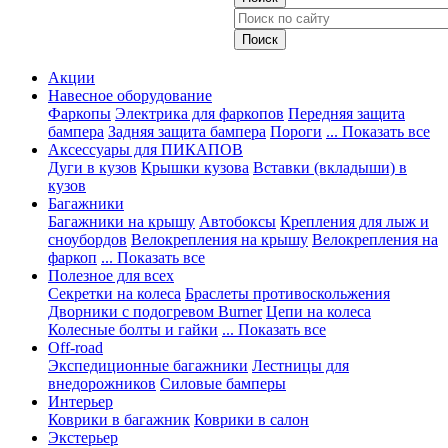
Акции
Навесное оборудование
Фаркопы
Электрика для фаркопов
Передняя защита
бампера
Задняя защита бампера
Пороги
... Показать все
Аксессуары для ПИКАПОВ
Дуги в кузов
Крышки кузова
Вставки (вкладыши) в
кузов
Багажники
Багажники на крышу
Автобоксы
Крепления для лыж и
сноубордов
Велокрепления на крышу
Велокрепления на
фаркоп
... Показать все
Полезное для всех
Секретки на колеса
Браслеты противоскольжения
Дворники с подогревом Burner
Цепи на колеса
Колесные болты и гайки
... Показать все
Off-road
Экспедиционные багажники
Лестницы для
внедорожников
Силовые бамперы
Интерьер
Коврики в багажник
Коврики в салон
Экстерьер