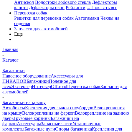
Антискол
Водостоки лобового стекла
Дефлекторы
капота
Дефлекторы окон
Рейлинги
... Показать все
Перевозка собак
Решетки для перевозки собак
Автогамаки
Чехлы на
сиденья
Запчасти для автомобилей
Еще
Главная
-
Каталог
-
Багажники
Навесное оборудование
Аксессуары для
ПИКАПОВ
Багажники
Полезное для
всех
Экстерьер
Интерьер
Off-road
Перевозка собак
Запчасти для
автомобилей
-
Багажники на крышу
Автобоксы
Крепления для лыж и сноубордов
Велокрепления
на крышу
Велокрепления на фаркоп
Велокрепление на заднюю
дверь
Грузовые корзины
Багажники на
фаркоп
Аксессуары
Запасные части
Установочные
комплекты
Багажные дуги
Опоры багажника
Крепления для