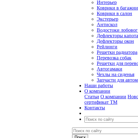
Интерьер
Коврики в багажн
Коврики в салон
Экстерьер
Антискол
Водостоки лобовог
Дефлекторы капот
Дефлекторы окон
Рейлинги
Решетки радиатора
Перевозка собак
Решетки для перев
Автогамаки
Чехлы на сиденья
Запчасти для авто
Наши работы
О компании
Статьи
О компании
Ново
сертификат ТМ
Контакты