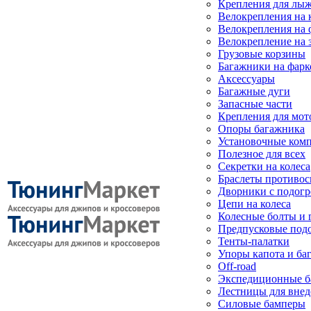
Крепления для лыж
Велокрепления на
Велокрепления на 
Велокрепление на 
Грузовые корзины
Багажники на фарк
Аксессуары
Багажные дуги
Запасные части
Крепления для мот
Опоры багажника
Установочные ком
Полезное для всех
Секретки на колеса
Браслеты противо
Дворники с подогр
Цепи на колеса
Колесные болты и 
Предпусковые под
Тенты-палатки
Упоры капота и ба
Off-road
Экспедиционные б
Лестницы для вне
Силовые бамперы