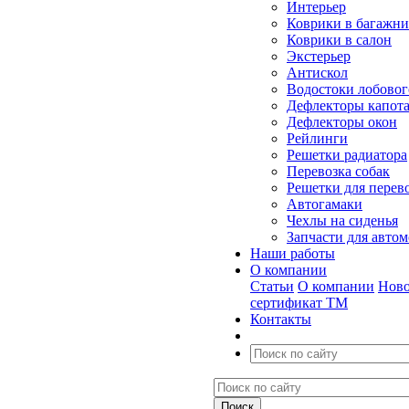
Интерьер
Коврики в багажн
Коврики в салон
Экстерьер
Антискол
Водостоки лобовог
Дефлекторы капот
Дефлекторы окон
Рейлинги
Решетки радиатора
Перевозка собак
Решетки для перев
Автогамаки
Чехлы на сиденья
Запчасти для авто
Наши работы
О компании
Статьи
О компании
Ново
сертификат ТМ
Контакты