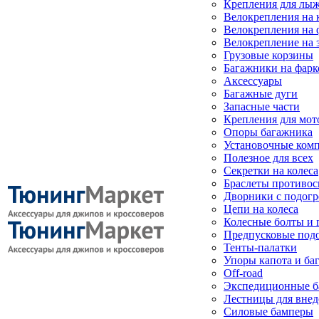
Крепления для лыж
Велокрепления на
Велокрепления на 
Велокрепление на 
Грузовые корзины
Багажники на фарк
Аксессуары
Багажные дуги
Запасные части
Крепления для мот
Опоры багажника
Установочные ком
Полезное для всех
Секретки на колеса
Браслеты противо
Дворники с подогр
Цепи на колеса
Колесные болты и 
Предпусковые под
Тенты-палатки
Упоры капота и ба
Off-road
Экспедиционные б
Лестницы для вне
Силовые бамперы