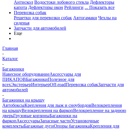
Антискол
Водостоки лобового стекла
Дефлекторы
капота
Дефлекторы окон
Рейлинги
... Показать все
Перевозка собак
Решетки для перевозки собак
Автогамаки
Чехлы на
сиденья
Запчасти для автомобилей
Еще
Главная
-
Каталог
-
Багажники
Навесное оборудование
Аксессуары для
ПИКАПОВ
Багажники
Полезное для
всех
Экстерьер
Интерьер
Off-road
Перевозка собак
Запчасти для
автомобилей
-
Багажники на крышу
Автобоксы
Крепления для лыж и сноубордов
Велокрепления
на крышу
Велокрепления на фаркоп
Велокрепление на заднюю
дверь
Грузовые корзины
Багажники на
фаркоп
Аксессуары
Запасные части
Установочные
комплекты
Багажные дуги
Опоры багажника
Крепления для