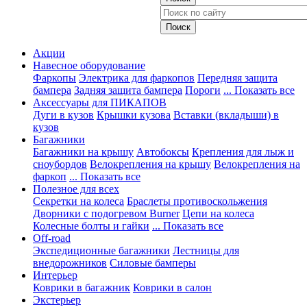
Акции
Навесное оборудование
Фаркопы
Электрика для фаркопов
Передняя защита
бампера
Задняя защита бампера
Пороги
... Показать все
Аксессуары для ПИКАПОВ
Дуги в кузов
Крышки кузова
Вставки (вкладыши) в
кузов
Багажники
Багажники на крышу
Автобоксы
Крепления для лыж и
сноубордов
Велокрепления на крышу
Велокрепления на
фаркоп
... Показать все
Полезное для всех
Секретки на колеса
Браслеты противоскольжения
Дворники с подогревом Burner
Цепи на колеса
Колесные болты и гайки
... Показать все
Off-road
Экспедиционные багажники
Лестницы для
внедорожников
Силовые бамперы
Интерьер
Коврики в багажник
Коврики в салон
Экстерьер