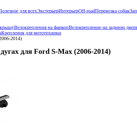
Полезное для всех
Экстерьер
Интерьер
Off-road
Перевозка собак
Зап
 крышу
Велокрепления на фаркоп
Велокрепление на заднюю двер
а
Крепления для мототехники
2006-2014)
угах для Ford S-Max (2006-2014)