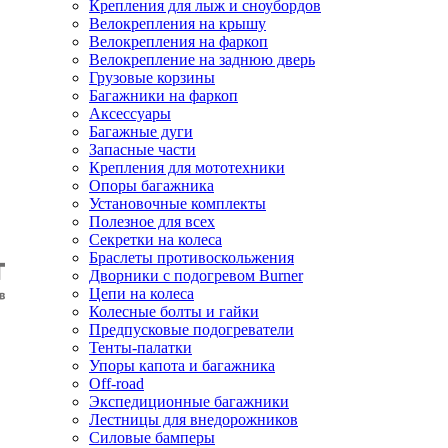
Крепления для лыж и сноубордов
Велокрепления на крышу
Велокрепления на фаркоп
Велокрепление на заднюю дверь
Грузовые корзины
Багажники на фаркоп
Аксессуары
Багажные дуги
Запасные части
Крепления для мототехники
Опоры багажника
Установочные комплекты
Полезное для всех
Секретки на колеса
Браслеты противоскольжения
Дворники с подогревом Burner
Цепи на колеса
Колесные болты и гайки
Предпусковые подогреватели
Тенты-палатки
Упоры капота и багажника
Off-road
Экспедиционные багажники
Лестницы для внедорожников
Силовые бамперы