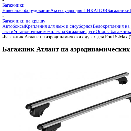
Багажники
Навесное оборудование
Аксессуары для ПИКАПОВ
Багажники
-
Багажники на крышу
Автобоксы
Крепления для лыж и сноубордов
Велокрепления на
части
Установочные комплекты
Багажные дуги
Опоры багажник
-
Багажник Атлант на аэродинамических дугах для Ford S-Max (
Багажник Атлант на аэродинамических д