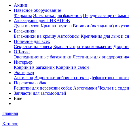
Акции
Навесное оборудование
Фаркопы
Электрика для фаркопов
Передняя защита бамп
Аксессуары для ПИКАПОВ
Дуги в кузов
Крышки кузова
Вставки (вкладыши) в кузо
Багажники
Багажники на крышу
Автобоксы
Крепления для лыж и с
Полезное для всех
Секретки на колеса
Браслеты противоскольжения
Дворник
Off-road
Экспедиционные багажники
Лестницы для внедорожник
Интерьер
Коврики в багажник
Коврики в салон
Экстерьер
Антискол
Водостоки лобового стекла
Дефлекторы капота
Перевозка собак
Решетки для перевозки собак
Автогамаки
Чехлы на сиден
Запчасти для автомобилей
Еще
Главная
-
Каталог
-