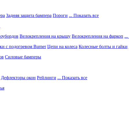
ера
Задняя защита бампера
Пороги
... Показать все
в
ноубордов
Велокрепления на крышу
Велокрепления на фаркоп
..
и с подогревом Burner
Цепи на колеса
Колесные болты и гайки
ов
Силовые бамперы
Дефлекторы окон
Рейлинги
... Показать все
ья