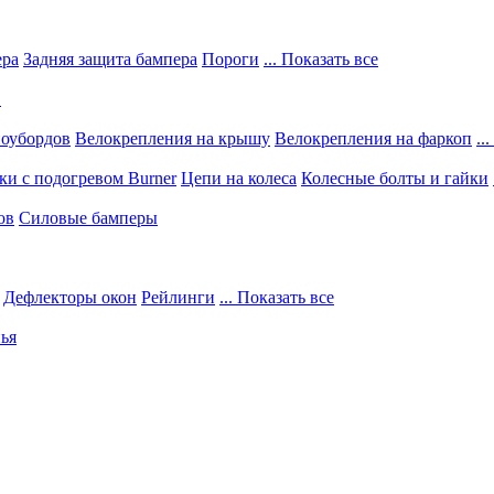
ера
Задняя защита бампера
Пороги
... Показать все
в
ноубордов
Велокрепления на крышу
Велокрепления на фаркоп
..
и с подогревом Burner
Цепи на колеса
Колесные болты и гайки
ов
Силовые бамперы
Дефлекторы окон
Рейлинги
... Показать все
ья