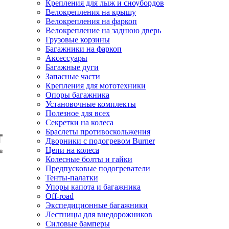
Крепления для лыж и сноубордов
Велокрепления на крышу
Велокрепления на фаркоп
Велокрепление на заднюю дверь
Грузовые корзины
Багажники на фаркоп
Аксессуары
Багажные дуги
Запасные части
Крепления для мототехники
Опоры багажника
Установочные комплекты
Полезное для всех
Секретки на колеса
Браслеты противоскольжения
Дворники с подогревом Burner
Цепи на колеса
Колесные болты и гайки
Предпусковые подогреватели
Тенты-палатки
Упоры капота и багажника
Off-road
Экспедиционные багажники
Лестницы для внедорожников
Силовые бамперы