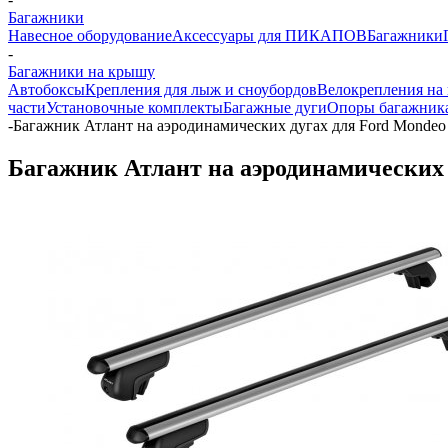
Багажники
Навесное оборудование
Аксессуары для ПИКАПОВ
Багажники
-
Багажники на крышу
Автобоксы
Крепления для лыж и сноубордов
Велокрепления на
части
Установочные комплекты
Багажные дуги
Опоры багажник
-
Багажник Атлант на аэродинамических дугах для Ford Mondeo 
Багажник Атлант на аэродинамических д