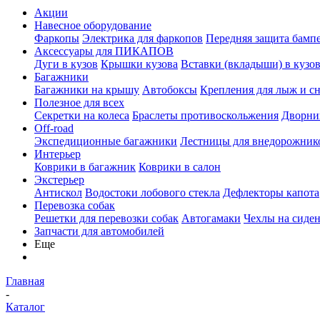
Акции
Навесное оборудование
Фаркопы
Электрика для фаркопов
Передняя защита бамп
Аксессуары для ПИКАПОВ
Дуги в кузов
Крышки кузова
Вставки (вкладыши) в кузо
Багажники
Багажники на крышу
Автобоксы
Крепления для лыж и с
Полезное для всех
Секретки на колеса
Браслеты противоскольжения
Дворник
Off-road
Экспедиционные багажники
Лестницы для внедорожник
Интерьер
Коврики в багажник
Коврики в салон
Экстерьер
Антискол
Водостоки лобового стекла
Дефлекторы капота
Перевозка собак
Решетки для перевозки собак
Автогамаки
Чехлы на сиден
Запчасти для автомобилей
Еще
Главная
-
Каталог
-