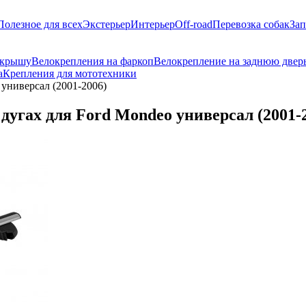
Полезное для всех
Экстерьер
Интерьер
Off-road
Перевозка собак
Зап
 крышу
Велокрепления на фаркоп
Велокрепление на заднюю двер
а
Крепления для мототехники
универсал (2001-2006)
угах для Ford Mondeo универсал (2001-