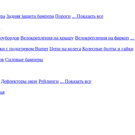
ера
Задняя защита бампера
Пороги
... Показать все
в
ноубордов
Велокрепления на крышу
Велокрепления на фаркоп
..
и с подогревом Burner
Цепи на колеса
Колесные болты и гайки
ов
Силовые бамперы
Дефлекторы окон
Рейлинги
... Показать все
ья