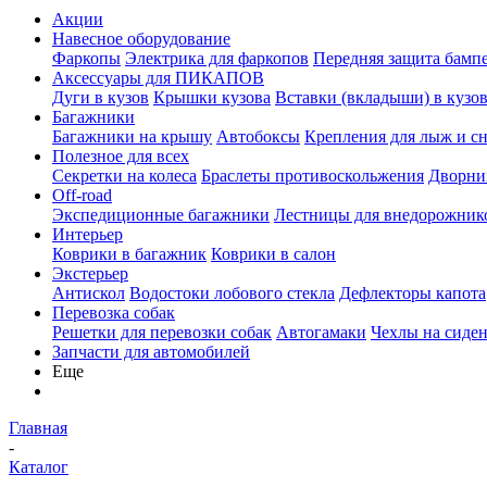
Акции
Навесное оборудование
Фаркопы
Электрика для фаркопов
Передняя защита бамп
Аксессуары для ПИКАПОВ
Дуги в кузов
Крышки кузова
Вставки (вкладыши) в кузо
Багажники
Багажники на крышу
Автобоксы
Крепления для лыж и с
Полезное для всех
Секретки на колеса
Браслеты противоскольжения
Дворник
Off-road
Экспедиционные багажники
Лестницы для внедорожник
Интерьер
Коврики в багажник
Коврики в салон
Экстерьер
Антискол
Водостоки лобового стекла
Дефлекторы капота
Перевозка собак
Решетки для перевозки собак
Автогамаки
Чехлы на сиден
Запчасти для автомобилей
Еще
Главная
-
Каталог
-