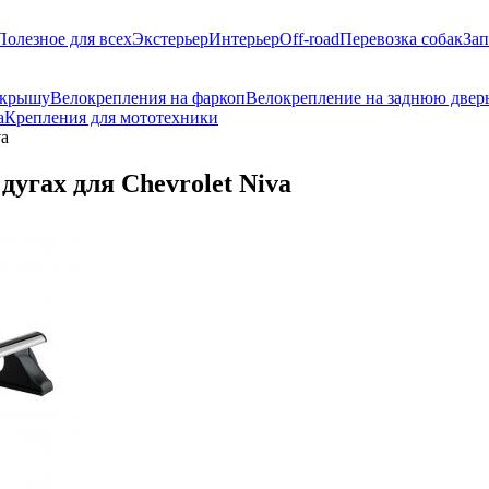
Полезное для всех
Экстерьер
Интерьер
Off-road
Перевозка собак
Зап
 крышу
Велокрепления на фаркоп
Велокрепление на заднюю двер
а
Крепления для мототехники
va
угах для Chevrolet Niva