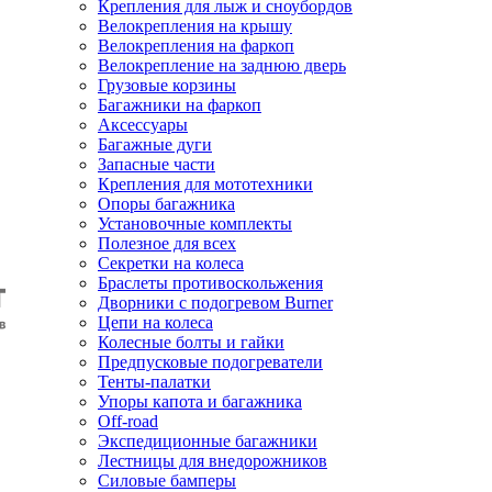
Крепления для лыж и сноубордов
Велокрепления на крышу
Велокрепления на фаркоп
Велокрепление на заднюю дверь
Грузовые корзины
Багажники на фаркоп
Аксессуары
Багажные дуги
Запасные части
Крепления для мототехники
Опоры багажника
Установочные комплекты
Полезное для всех
Секретки на колеса
Браслеты противоскольжения
Дворники с подогревом Burner
Цепи на колеса
Колесные болты и гайки
Предпусковые подогреватели
Тенты-палатки
Упоры капота и багажника
Off-road
Экспедиционные багажники
Лестницы для внедорожников
Силовые бамперы