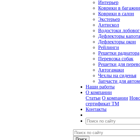
Интерьер
Коврики в багажн
Коврики в салон
Экстерьер
Антискол
Водостоки лобовог
Дефлекторы капот
Дефлекторы окон
Рейлинги
Решетки радиатора
Перевозка собак
Решетки для перев
Автогамаки
Чехлы на сиденья
Запчасти для авто
Наши работы
О компании
Статьи
О компании
Ново
сертификат ТМ
Контакты