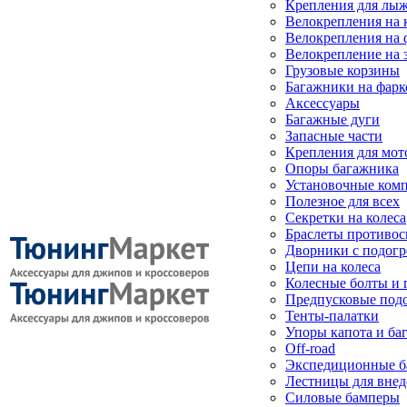
Крепления для лыж
Велокрепления на
Велокрепления на 
Велокрепление на 
Грузовые корзины
Багажники на фарк
Аксессуары
Багажные дуги
Запасные части
Крепления для мот
Опоры багажника
Установочные ком
Полезное для всех
Секретки на колеса
Браслеты противо
Дворники с подогр
Цепи на колеса
Колесные болты и 
Предпусковые под
Тенты-палатки
Упоры капота и ба
Off-road
Экспедиционные б
Лестницы для вне
Силовые бамперы