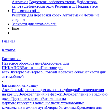
Антискол
Водостоки лобового стекла
Дефлекторы
капота
Дефлекторы окон
Рейлинги
... Показать все
Перевозка собак
Решетки для перевозки собак
Автогамаки
Чехлы на
сиденья
Запчасти для автомобилей
Еще
Главная
-
Каталог
-
Багажники
Навесное оборудование
Аксессуары для
ПИКАПОВ
Багажники
Полезное для
всех
Экстерьер
Интерьер
Off-road
Перевозка собак
Запчасти для
автомобилей
-
Багажники на крышу
Автобоксы
Крепления для лыж и сноубордов
Велокрепления
на крышу
Велокрепления на фаркоп
Велокрепление на заднюю
дверь
Грузовые корзины
Багажники на
фаркоп
Аксессуары
Запасные части
Установочные
комплекты
Багажные дуги
Опоры багажника
Крепления для