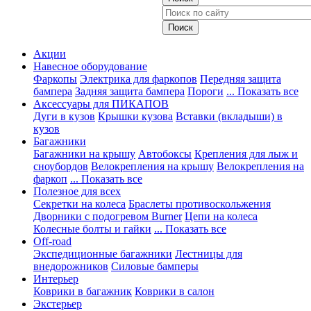
Акции
Навесное оборудование
Фаркопы
Электрика для фаркопов
Передняя защита
бампера
Задняя защита бампера
Пороги
... Показать все
Аксессуары для ПИКАПОВ
Дуги в кузов
Крышки кузова
Вставки (вкладыши) в
кузов
Багажники
Багажники на крышу
Автобоксы
Крепления для лыж и
сноубордов
Велокрепления на крышу
Велокрепления на
фаркоп
... Показать все
Полезное для всех
Секретки на колеса
Браслеты противоскольжения
Дворники с подогревом Burner
Цепи на колеса
Колесные болты и гайки
... Показать все
Off-road
Экспедиционные багажники
Лестницы для
внедорожников
Силовые бамперы
Интерьер
Коврики в багажник
Коврики в салон
Экстерьер