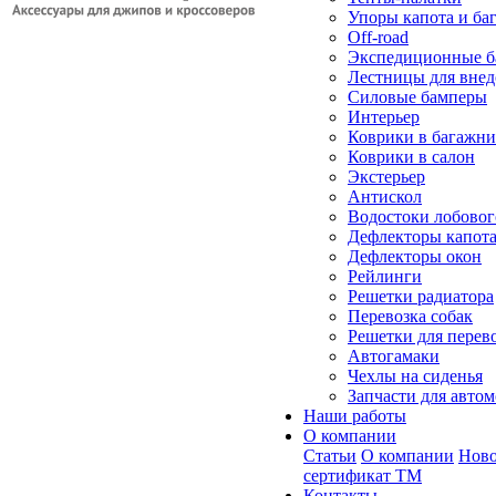
Упоры капота и ба
Off-road
Экспедиционные б
Лестницы для вне
Силовые бамперы
Интерьер
Коврики в багажн
Коврики в салон
Экстерьер
Антискол
Водостоки лобовог
Дефлекторы капот
Дефлекторы окон
Рейлинги
Решетки радиатора
Перевозка собак
Решетки для перев
Автогамаки
Чехлы на сиденья
Запчасти для авто
Наши работы
О компании
Статьи
О компании
Ново
сертификат ТМ
Контакты