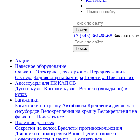
+7 (343) 361-68-68
Заказать зв
Акции
Навесное оборудование
Фаркопы
Электрика для фаркопов
Передняя защита
бампера
Задняя защита бампера
Пороги
... Показать все
Аксессуары для ПИКАПОВ
Дуги в кузов
Крышки кузова
Вставки (вкладыши) в
кузов
Багажники
Багажники на крышу
Автобоксы
Крепления для лыж и
сноубордов
Велокрепления на крышу
Велокрепления на
фаркоп
... Показать все
Полезное для всех
Секретки на колеса
Браслеты противоскольжения
Дворники с подогревом Burner
Цепи на колеса
Колесные болты и гайки
... Показать все