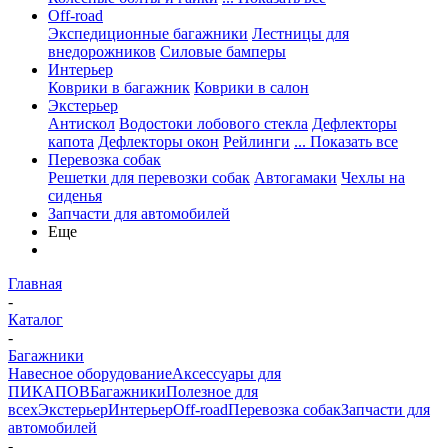
Off-road
Экспедиционные багажники
Лестницы для
внедорожников
Силовые бамперы
Интерьер
Коврики в багажник
Коврики в салон
Экстерьер
Антискол
Водостоки лобового стекла
Дефлекторы
капота
Дефлекторы окон
Рейлинги
... Показать все
Перевозка собак
Решетки для перевозки собак
Автогамаки
Чехлы на
сиденья
Запчасти для автомобилей
Еще
Главная
-
Каталог
-
Багажники
Навесное оборудование
Аксессуары для
ПИКАПОВ
Багажники
Полезное для
всех
Экстерьер
Интерьер
Off-road
Перевозка собак
Запчасти для
автомобилей
-