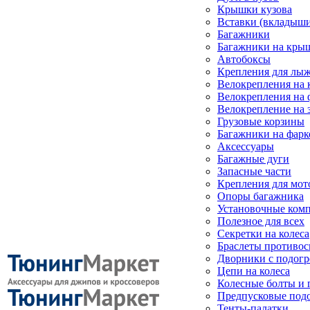
Крышки кузова
Вставки (вкладыши
Багажники
Багажники на кры
Автобоксы
Крепления для лыж
Велокрепления на
Велокрепления на 
Велокрепление на 
Грузовые корзины
Багажники на фарк
Аксессуары
Багажные дуги
Запасные части
Крепления для мот
Опоры багажника
Установочные ком
Полезное для всех
Секретки на колеса
Браслеты противо
Дворники с подогр
Цепи на колеса
Колесные болты и 
Предпусковые под
Тенты-палатки