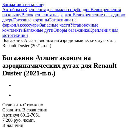
Багажники на крышу
Автобоксы
Крепления для лыж и сноубордов
Велокрепления
на крышу
Велокрепления на фаркоп
Велокрепление на заднюю
дверь
Грузовые корзины
Багажники на
фаркоп
Аксессуары
Запасные части
Установочные
комплекты
Багажные дуги
Опоры багажника
Крепления для
мототехники
-
Багажник Атлант эконом на аэродинамических дугах для
Renault Duster (2021-н.в.)
Багажник Атлант эконом на
аэродинамических дугах для Renault
Duster (2021-н.в.)
Отложить
Отложено
Сравнить
В сравнении
Артикул
6012-7061
7 200 руб. /комп.
В наличии