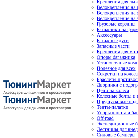
Крепления для лыж
Велокрепления на
Велокрепления на 
Велокрепление на 
Грузовые корзины
Багажники на фарк
Аксессуары
Багажные дуги
Запасные части
Крепления для мот
Опоры багажника
Установочные ком
Полезное для всех
Секретки на колеса
Браслеты противо
Дворники с подогр
Цепи на колеса
Колесные болты и 
Предпусковые под
Тенты-палатки
Упоры капота и ба
Off-road
Экспедиционные б
Лестницы для вне
Силовые бамперы