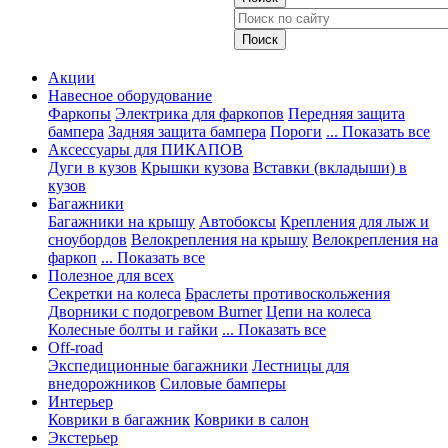
Акции
Навесное оборудование
Фаркопы
Электрика для фаркопов
Передняя защита
бампера
Задняя защита бампера
Пороги
... Показать все
Аксессуары для ПИКАПОВ
Дуги в кузов
Крышки кузова
Вставки (вкладыши) в
кузов
Багажники
Багажники на крышу
Автобоксы
Крепления для лыж и
сноубордов
Велокрепления на крышу
Велокрепления на
фаркоп
... Показать все
Полезное для всех
Секретки на колеса
Браслеты противоскольжения
Дворники с подогревом Burner
Цепи на колеса
Колесные болты и гайки
... Показать все
Off-road
Экспедиционные багажники
Лестницы для
внедорожников
Силовые бамперы
Интерьер
Коврики в багажник
Коврики в салон
Экстерьер