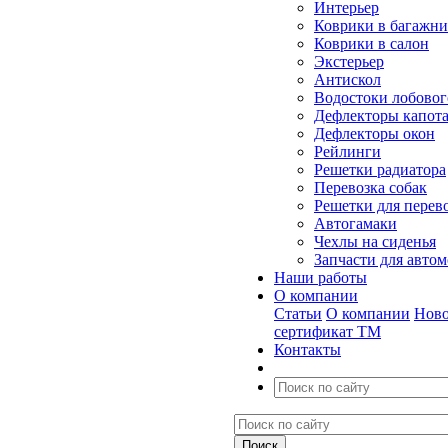
Интерьер
Коврики в багажн
Коврики в салон
Экстерьер
Антискол
Водостоки лобовог
Дефлекторы капот
Дефлекторы окон
Рейлинги
Решетки радиатора
Перевозка собак
Решетки для перев
Автогамаки
Чехлы на сиденья
Запчасти для авто
Наши работы
О компании
Статьи
О компании
Ново
сертификат ТМ
Контакты