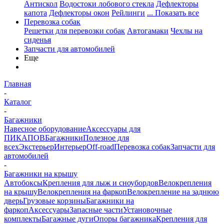
Антискол
Водостоки лобового стекла
Дефлекторы
капота
Дефлекторы окон
Рейлинги
... Показать все
Перевозка собак
Решетки для перевозки собак
Автогамаки
Чехлы на
сиденья
Запчасти для автомобилей
Еще
Главная
-
Каталог
-
Багажники
Навесное оборудование
Аксессуары для
ПИКАПОВ
Багажники
Полезное для
всех
Экстерьер
Интерьер
Off-road
Перевозка собак
Запчасти для
автомобилей
-
Багажники на крышу
Автобоксы
Крепления для лыж и сноубордов
Велокрепления
на крышу
Велокрепления на фаркоп
Велокрепление на заднюю
дверь
Грузовые корзины
Багажники на
фаркоп
Аксессуары
Запасные части
Установочные
комплекты
Багажные дуги
Опоры багажника
Крепления для