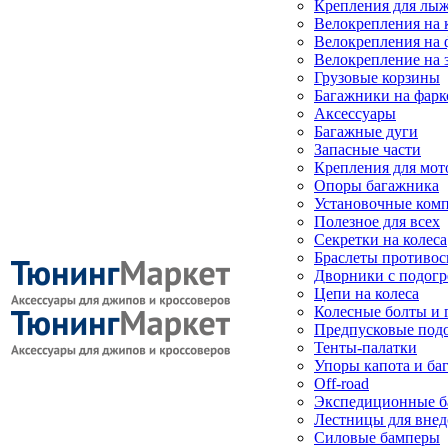
Крепления для лыж
Велокрепления на
Велокрепления на 
Велокрепление на 
Грузовые корзины
Багажники на фарк
Аксессуары
Багажные дуги
Запасные части
Крепления для мот
Опоры багажника
Установочные ком
Полезное для всех
Секретки на колеса
Браслеты противо
Дворники с подогр
Цепи на колеса
Колесные болты и 
Предпусковые под
Тенты-палатки
Упоры капота и ба
Off-road
Экспедиционные б
Лестницы для вне
Силовые бамперы