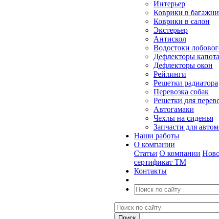
Интерьер
Коврики в багажн
Коврики в салон
Экстерьер
Антискол
Водостоки лобовог
Дефлекторы капот
Дефлекторы окон
Рейлинги
Решетки радиатора
Перевозка собак
Решетки для перев
Автогамаки
Чехлы на сиденья
Запчасти для авто
Наши работы
О компании
Статьи
О компании
Ново
сертификат ТМ
Контакты