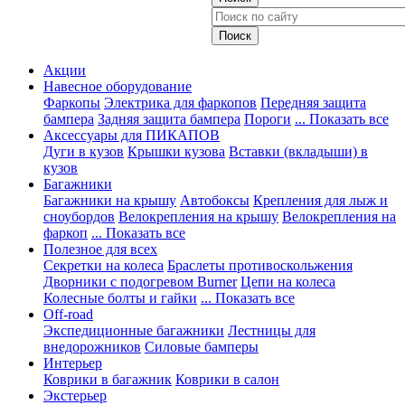
Акции
Навесное оборудование
Фаркопы
Электрика для фаркопов
Передняя защита
бампера
Задняя защита бампера
Пороги
... Показать все
Аксессуары для ПИКАПОВ
Дуги в кузов
Крышки кузова
Вставки (вкладыши) в
кузов
Багажники
Багажники на крышу
Автобоксы
Крепления для лыж и
сноубордов
Велокрепления на крышу
Велокрепления на
фаркоп
... Показать все
Полезное для всех
Секретки на колеса
Браслеты противоскольжения
Дворники с подогревом Burner
Цепи на колеса
Колесные болты и гайки
... Показать все
Off-road
Экспедиционные багажники
Лестницы для
внедорожников
Силовые бамперы
Интерьер
Коврики в багажник
Коврики в салон
Экстерьер