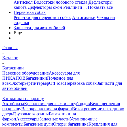
Антискол
Водостоки лобового стекла
Дефлекторы
капота
Дефлекторы окон
Рейлинги
... Показать все
Перевозка собак
Решетки для перевозки собак
Автогамаки
Чехлы на
сиденья
Запчасти для автомобилей
Еще
Главная
-
Каталог
-
Багажники
Навесное оборудование
Аксессуары для
ПИКАПОВ
Багажники
Полезное для
всех
Экстерьер
Интерьер
Off-road
Перевозка собак
Запчасти для
автомобилей
-
Багажники на крышу
Автобоксы
Крепления для лыж и сноубордов
Велокрепления
на крышу
Велокрепления на фаркоп
Велокрепление на заднюю
дверь
Грузовые корзины
Багажники на
фаркоп
Аксессуары
Запасные части
Установочные
комплекты
Багажные дуги
Опоры багажника
Крепления для