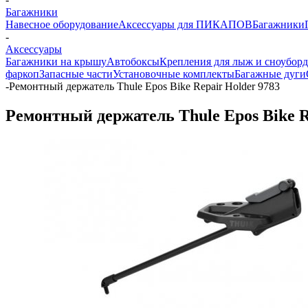
Багажники
Навесное оборудование
Аксессуары для ПИКАПОВ
Багажники
-
Аксессуары
Багажники на крышу
Автобоксы
Крепления для лыж и сноубор
фаркоп
Запасные части
Установочные комплекты
Багажные дуги
-
Ремонтный держатель Thule Epos Bike Repair Holder 9783
Ремонтный держатель Thule Epos Bike R