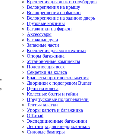
Крепления для лыж и сноубордов
Велокрепления на крышу
Велокрепления на фаркоп
Велокрепление на заднюю дверь
Грузовые корзины
Багажники на фаркоп
Аксессуары
Багажные дуги
Запасные части
Крепления для мототехники
Опоры багажника
Установочные комплекты
Полезное для всех
Секретки на колеса
Браслеты противоскольжения
Дворники с подогревом Burner
Цепи на колеса
Колесные болты и гайки
Предпусковые подогреватели
Тенты-палатки
Упоры капота и багажника
Off-road
Экспедиционные багажники
Лестницы для внедорожников
Силовые бамперы