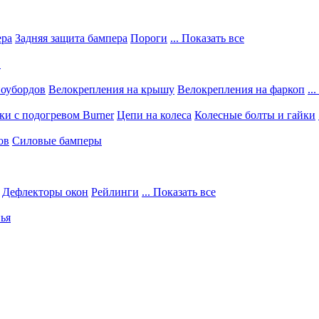
ера
Задняя защита бампера
Пороги
... Показать все
в
ноубордов
Велокрепления на крышу
Велокрепления на фаркоп
..
и с подогревом Burner
Цепи на колеса
Колесные болты и гайки
ов
Силовые бамперы
Дефлекторы окон
Рейлинги
... Показать все
ья