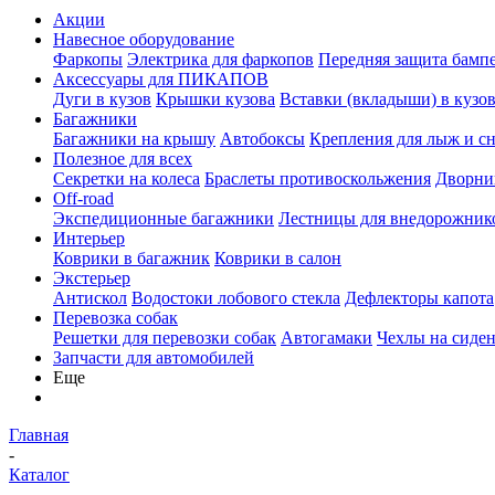
Акции
Навесное оборудование
Фаркопы
Электрика для фаркопов
Передняя защита бамп
Аксессуары для ПИКАПОВ
Дуги в кузов
Крышки кузова
Вставки (вкладыши) в кузо
Багажники
Багажники на крышу
Автобоксы
Крепления для лыж и с
Полезное для всех
Секретки на колеса
Браслеты противоскольжения
Дворник
Off-road
Экспедиционные багажники
Лестницы для внедорожник
Интерьер
Коврики в багажник
Коврики в салон
Экстерьер
Антискол
Водостоки лобового стекла
Дефлекторы капота
Перевозка собак
Решетки для перевозки собак
Автогамаки
Чехлы на сиден
Запчасти для автомобилей
Еще
Главная
-
Каталог
-