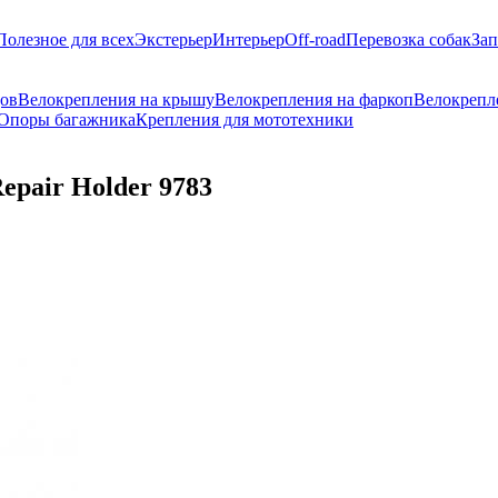
Полезное для всех
Экстерьер
Интерьер
Off-road
Перевозка собак
Зап
дов
Велокрепления на крышу
Велокрепления на фаркоп
Велокрепл
Опоры багажника
Крепления для мототехники
epair Holder 9783