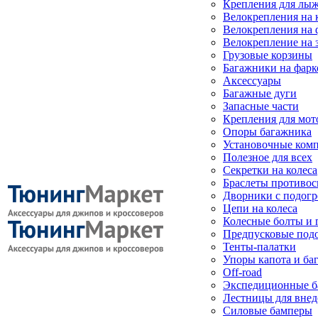
Крепления для лыж
Велокрепления на
Велокрепления на 
Велокрепление на 
Грузовые корзины
Багажники на фарк
Аксессуары
Багажные дуги
Запасные части
Крепления для мот
Опоры багажника
Установочные ком
Полезное для всех
Секретки на колеса
Браслеты противо
Дворники с подогр
Цепи на колеса
Колесные болты и 
Предпусковые под
Тенты-палатки
Упоры капота и ба
Off-road
Экспедиционные б
Лестницы для вне
Силовые бамперы