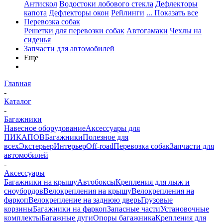
Антискол
Водостоки лобового стекла
Дефлекторы
капота
Дефлекторы окон
Рейлинги
... Показать все
Перевозка собак
Решетки для перевозки собак
Автогамаки
Чехлы на
сиденья
Запчасти для автомобилей
Еще
Главная
-
Каталог
-
Багажники
Навесное оборудование
Аксессуары для
ПИКАПОВ
Багажники
Полезное для
всех
Экстерьер
Интерьер
Off-road
Перевозка собак
Запчасти для
автомобилей
-
Аксессуары
Багажники на крышу
Автобоксы
Крепления для лыж и
сноубордов
Велокрепления на крышу
Велокрепления на
фаркоп
Велокрепление на заднюю дверь
Грузовые
корзины
Багажники на фаркоп
Запасные части
Установочные
комплекты
Багажные дуги
Опоры багажника
Крепления для