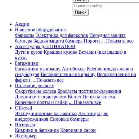
Акции
Навесное оборудование
Фаркопы
Электрика для фаркопов
Передняя защита
бампера
Задняя защита бампера
Пороги
... Показать все
Аксессуары для ПИКАПОВ
Дуги в кузов
Крышки кузова
Вставки (вкладыши) в
кузов
Багажники
Багажники на крышу
Автобоксы
Крепления для лыж и
сноубордов
Велокрепления на крышу
Велокрепления на
фаркоп
... Показать все
Полезное для всех
Секретки на колеса
Браслеты противоскольжения
Дворники с подогревом Burner
Цепи на колеса
Колесные болты и гайки
... Показать все
Off-road
Экспедиционные багажники
Лестницы для
внедорожников
Силовые бамперы
Интерьер
Коврики в багажник
Коврики в салон
Экстерьер