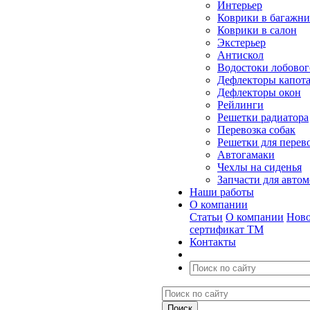
Интерьер
Коврики в багажн
Коврики в салон
Экстерьер
Антискол
Водостоки лобовог
Дефлекторы капот
Дефлекторы окон
Рейлинги
Решетки радиатора
Перевозка собак
Решетки для перев
Автогамаки
Чехлы на сиденья
Запчасти для авто
Наши работы
О компании
Статьи
О компании
Ново
сертификат ТМ
Контакты