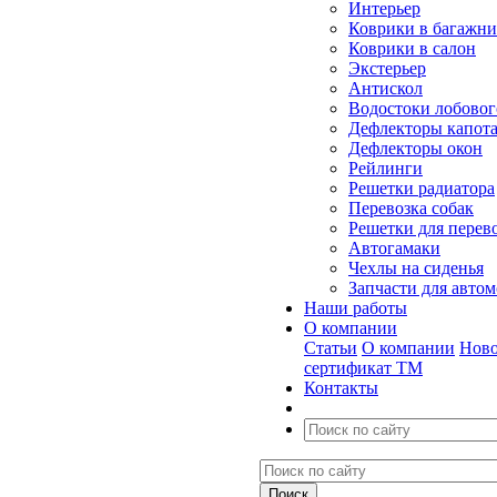
Интерьер
Коврики в багажн
Коврики в салон
Экстерьер
Антискол
Водостоки лобовог
Дефлекторы капот
Дефлекторы окон
Рейлинги
Решетки радиатора
Перевозка собак
Решетки для перев
Автогамаки
Чехлы на сиденья
Запчасти для авто
Наши работы
О компании
Статьи
О компании
Ново
сертификат ТМ
Контакты