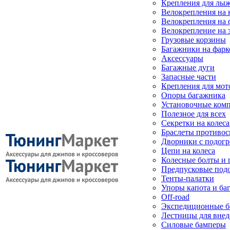
Крепления для лыж
Велокрепления на
Велокрепления на 
Велокрепление на 
Грузовые корзины
Багажники на фарк
Аксессуары
Багажные дуги
Запасные части
Крепления для мот
Опоры багажника
Установочные ком
Полезное для всех
Секретки на колеса
Браслеты противо
Дворники с подогр
Цепи на колеса
Колесные болты и 
Предпусковые под
Тенты-палатки
Упоры капота и ба
Off-road
Экспедиционные б
Лестницы для вне
Силовые бамперы