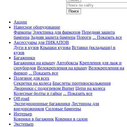
Акции
Навесное оборудование
Фаркопы
Электрика для фаркопов
Передняя защита
бампера
Задняя защита бампера
Пороги
... Показать все
Аксессуары для ПИКАПОВ
Дуги в кузов
Крышки кузова
Вставки (вкладыши) в
кузов
Багажники
Багажники на крышу
Автобоксы
Крепления для лыж и
сноубордов
Велокрепления на крышу
Велокрепления на
фаркоп
... Показать все
Полезное для всех
Секретки на колеса
Браслеты противоскольжения
Дворники с подогревом Burner
Цепи на колеса
Колесные болты и гайки
... Показать все
Off-road
Экспедиционные багажники
Лестницы для
внедорожников
Силовые бамперы
Интерьер
Коврики в багажник
Коврики в салон
Экстерьер