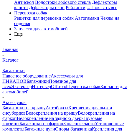
Антискол
Водостоки лобового стекла
Дефлекторы
капота
Дефлекторы окон
Рейлинги
... Показать все
Перевозка собак
Решетки для перевозки собак
Автогамаки
Чехлы на
сиденья
Запчасти для автомобилей
Еще
Главная
-
Каталог
-
Багажники
Навесное оборудование
Аксессуары для
ПИКАПОВ
Багажники
Полезное для
всех
Экстерьер
Интерьер
Off-road
Перевозка собак
Запчасти для
автомобилей
-
Аксессуары
Багажники на крышу
Автобоксы
Крепления для лыж и
сноубордов
Велокрепления на крышу
Велокрепления на
фаркоп
Велокрепление на заднюю дверь
Грузовые
корзины
Багажники на фаркоп
Запасные части
Установочные
комплекты
Багажные дуги
Опоры багажника
Крепления для