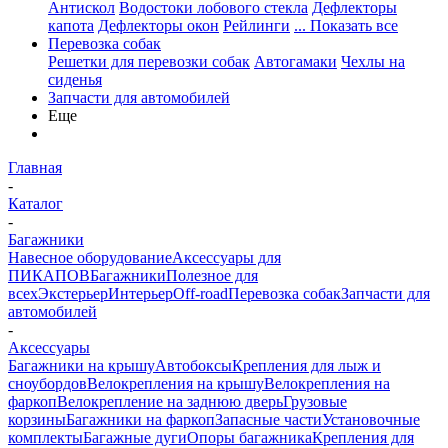
Антискол
Водостоки лобового стекла
Дефлекторы
капота
Дефлекторы окон
Рейлинги
... Показать все
Перевозка собак
Решетки для перевозки собак
Автогамаки
Чехлы на
сиденья
Запчасти для автомобилей
Еще
Главная
-
Каталог
-
Багажники
Навесное оборудование
Аксессуары для
ПИКАПОВ
Багажники
Полезное для
всех
Экстерьер
Интерьер
Off-road
Перевозка собак
Запчасти для
автомобилей
-
Аксессуары
Багажники на крышу
Автобоксы
Крепления для лыж и
сноубордов
Велокрепления на крышу
Велокрепления на
фаркоп
Велокрепление на заднюю дверь
Грузовые
корзины
Багажники на фаркоп
Запасные части
Установочные
комплекты
Багажные дуги
Опоры багажника
Крепления для