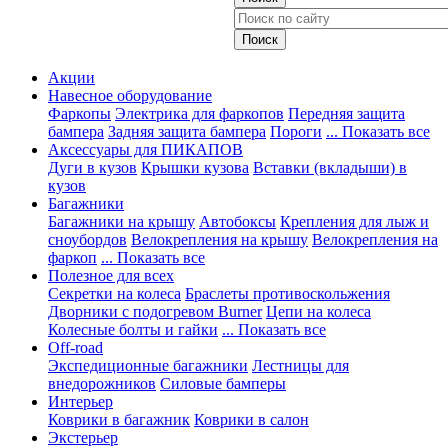
Акции
Навесное оборудование
Фаркопы
Электрика для фаркопов
Передняя защита
бампера
Задняя защита бампера
Пороги
... Показать все
Аксессуары для ПИКАПОВ
Дуги в кузов
Крышки кузова
Вставки (вкладыши) в
кузов
Багажники
Багажники на крышу
Автобоксы
Крепления для лыж и
сноубордов
Велокрепления на крышу
Велокрепления на
фаркоп
... Показать все
Полезное для всех
Секретки на колеса
Браслеты противоскольжения
Дворники с подогревом Burner
Цепи на колеса
Колесные болты и гайки
... Показать все
Off-road
Экспедиционные багажники
Лестницы для
внедорожников
Силовые бамперы
Интерьер
Коврики в багажник
Коврики в салон
Экстерьер