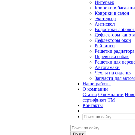
Интерьер
Коврики в багажн
Коврики в салон
Экстерьер
Антискол
Водостоки лобовог
Дефлекторы капот
Дефлекторы окон
Рейлинги
Решетки радиатора
Перевозка собак
Решетки для перев
Автогамаки
Чехлы на сиденья
Запчасти для авто
Наши работы
О компании
Статьи
О компании
Ново
сертификат ТМ
Контакты