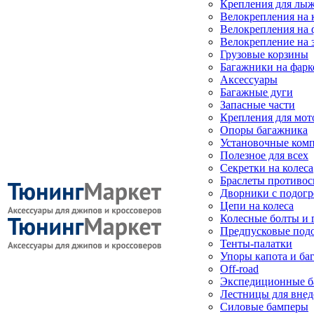
Крепления для лыж
Велокрепления на
Велокрепления на 
Велокрепление на 
Грузовые корзины
Багажники на фарк
Аксессуары
Багажные дуги
Запасные части
Крепления для мот
Опоры багажника
Установочные ком
Полезное для всех
Секретки на колеса
Браслеты противо
Дворники с подогр
Цепи на колеса
Колесные болты и 
Предпусковые под
Тенты-палатки
Упоры капота и ба
Off-road
Экспедиционные б
Лестницы для вне
Силовые бамперы