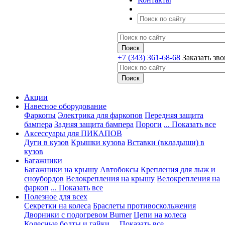
+7 (343) 361-68-68
Заказать зв
Акции
Навесное оборудование
Фаркопы
Электрика для фаркопов
Передняя защита
бампера
Задняя защита бампера
Пороги
... Показать все
Аксессуары для ПИКАПОВ
Дуги в кузов
Крышки кузова
Вставки (вкладыши) в
кузов
Багажники
Багажники на крышу
Автобоксы
Крепления для лыж и
сноубордов
Велокрепления на крышу
Велокрепления на
фаркоп
... Показать все
Полезное для всех
Секретки на колеса
Браслеты противоскольжения
Дворники с подогревом Burner
Цепи на колеса
Колесные болты и гайки
... Показать все