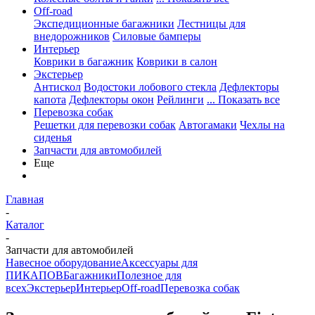
Off-road
Экспедиционные багажники
Лестницы для
внедорожников
Силовые бамперы
Интерьер
Коврики в багажник
Коврики в салон
Экстерьер
Антискол
Водостоки лобового стекла
Дефлекторы
капота
Дефлекторы окон
Рейлинги
... Показать все
Перевозка собак
Решетки для перевозки собак
Автогамаки
Чехлы на
сиденья
Запчасти для автомобилей
Еще
Главная
-
Каталог
-
Запчасти для автомобилей
Навесное оборудование
Аксессуары для
ПИКАПОВ
Багажники
Полезное для
всех
Экстерьер
Интерьер
Off-road
Перевозка собак