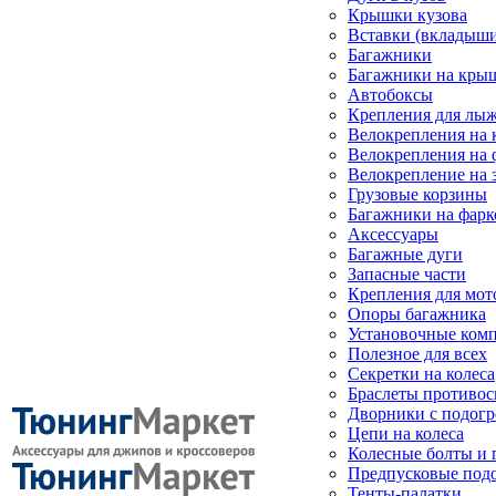
Крышки кузова
Вставки (вкладыши
Багажники
Багажники на кры
Автобоксы
Крепления для лыж
Велокрепления на
Велокрепления на 
Велокрепление на 
Грузовые корзины
Багажники на фарк
Аксессуары
Багажные дуги
Запасные части
Крепления для мот
Опоры багажника
Установочные ком
Полезное для всех
Секретки на колеса
Браслеты противо
Дворники с подогр
Цепи на колеса
Колесные болты и 
Предпусковые под
Тенты-палатки