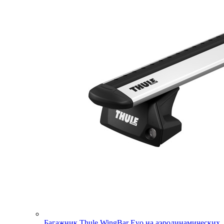
Багажник Thule WingBar Evo на аэродинамических