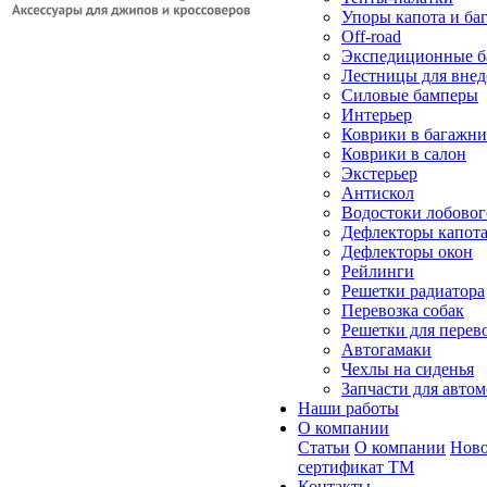
Упоры капота и ба
Off-road
Экспедиционные б
Лестницы для вне
Силовые бамперы
Интерьер
Коврики в багажн
Коврики в салон
Экстерьер
Антискол
Водостоки лобовог
Дефлекторы капот
Дефлекторы окон
Рейлинги
Решетки радиатора
Перевозка собак
Решетки для перев
Автогамаки
Чехлы на сиденья
Запчасти для авто
Наши работы
О компании
Статьи
О компании
Ново
сертификат ТМ
Контакты