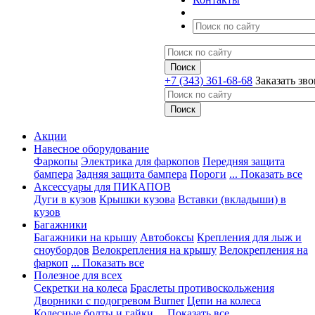
+7 (343) 361-68-68
Заказать зв
Акции
Навесное оборудование
Фаркопы
Электрика для фаркопов
Передняя защита
бампера
Задняя защита бампера
Пороги
... Показать все
Аксессуары для ПИКАПОВ
Дуги в кузов
Крышки кузова
Вставки (вкладыши) в
кузов
Багажники
Багажники на крышу
Автобоксы
Крепления для лыж и
сноубордов
Велокрепления на крышу
Велокрепления на
фаркоп
... Показать все
Полезное для всех
Секретки на колеса
Браслеты противоскольжения
Дворники с подогревом Burner
Цепи на колеса
Колесные болты и гайки
... Показать все