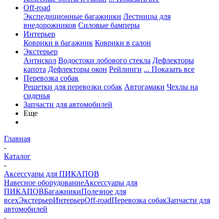
Off-road
Экспедиционные багажники
Лестницы для
внедорожников
Силовые бамперы
Интерьер
Коврики в багажник
Коврики в салон
Экстерьер
Антискол
Водостоки лобового стекла
Дефлекторы
капота
Дефлекторы окон
Рейлинги
... Показать все
Перевозка собак
Решетки для перевозки собак
Автогамаки
Чехлы на
сиденья
Запчасти для автомобилей
Еще
Главная
-
Каталог
-
Аксессуары для ПИКАПОВ
Навесное оборудование
Аксессуары для
ПИКАПОВ
Багажники
Полезное для
всех
Экстерьер
Интерьер
Off-road
Перевозка собак
Запчасти для
автомобилей
-