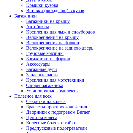
Крышки кузова
Вставки (вкладыши) в кузов
Багажники
Багажники на крышу
Автобоксы
Крепления для лыж и сноубордов
Велокрепления на крышу
Велокрепления на фаркоп
Велокрепление на заднюю дверь
Грузовые корзины
Багажники на фаркоп
Аксессуары
Багажные дуги
Запасные части
Крепления для мототехники
Опоры багажника
Установочные комплекты
Полезное для всех
Секретки на колеса
Браслеты противоскольжения
Дворники с подогревом Burner
Цепи на колеса
Колесные болты и гайки
Предпусковые подогреватели