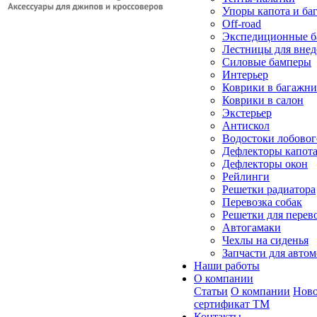
Упоры капота и ба
Off-road
Экспедиционные б
Лестницы для вне
Силовые бамперы
Интерьер
Коврики в багажн
Коврики в салон
Экстерьер
Антискол
Водостоки лобовог
Дефлекторы капот
Дефлекторы окон
Рейлинги
Решетки радиатора
Перевозка собак
Решетки для перев
Автогамаки
Чехлы на сиденья
Запчасти для авто
Наши работы
О компании
Статьи
О компании
Ново
сертификат ТМ
Контакты