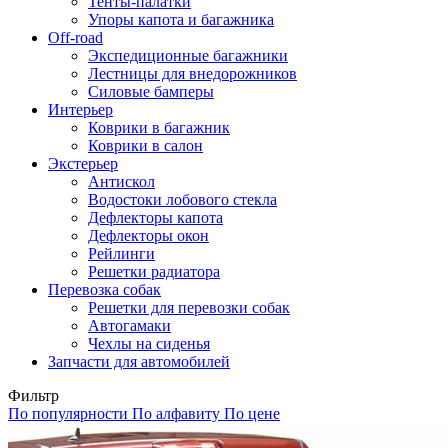
Тенты-палатки
Упоры капота и багажника
Off-road
Экспедиционные багажники
Лестницы для внедорожников
Силовые бамперы
Интерьер
Коврики в багажник
Коврики в салон
Экстерьер
Антискол
Водостоки лобового стекла
Дефлекторы капота
Дефлекторы окон
Рейлинги
Решетки радиатора
Перевозка собак
Решетки для перевозки собак
Автогамаки
Чехлы на сиденья
Запчасти для автомобилей
Фильтр
По популярности
По алфавиту
По цене