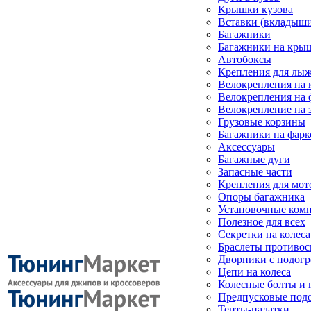
Крышки кузова
Вставки (вкладыши
Багажники
Багажники на кры
Автобоксы
Крепления для лыж
Велокрепления на
Велокрепления на 
Велокрепление на 
Грузовые корзины
Багажники на фарк
Аксессуары
Багажные дуги
Запасные части
Крепления для мот
Опоры багажника
Установочные ком
Полезное для всех
Секретки на колеса
Браслеты противо
Дворники с подогр
Цепи на колеса
Колесные болты и 
Предпусковые под
Тенты-палатки