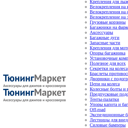
Крепления для лыж
Велокрепления на
Велокрепления на 
Велокрепление на 
Грузовые корзины
Багажники на фарк
Аксессуары
Багажные дуги
Запасные части
Крепления для мот
Опоры багажника
Установочные ком
Полезное для всех
Секретки на колеса
Браслеты противо
Дворники с подогр
Цепи на колеса
Колесные болты и 
Предпусковые под
Тенты-палатки
Упоры капота и ба
Off-road
Экспедиционные б
Лестницы для вне
Силовые бамперы