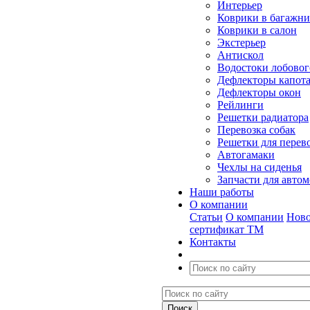
Интерьер
Коврики в багажн
Коврики в салон
Экстерьер
Антискол
Водостоки лобовог
Дефлекторы капот
Дефлекторы окон
Рейлинги
Решетки радиатора
Перевозка собак
Решетки для перев
Автогамаки
Чехлы на сиденья
Запчасти для авто
Наши работы
О компании
Статьи
О компании
Ново
сертификат ТМ
Контакты