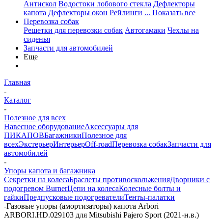
Антискол
Водостоки лобового стекла
Дефлекторы
капота
Дефлекторы окон
Рейлинги
... Показать все
Перевозка собак
Решетки для перевозки собак
Автогамаки
Чехлы на
сиденья
Запчасти для автомобилей
Еще
Главная
-
Каталог
-
Полезное для всех
Навесное оборудование
Аксессуары для
ПИКАПОВ
Багажники
Полезное для
всех
Экстерьер
Интерьер
Off-road
Перевозка собак
Запчасти для
автомобилей
-
Упоры капота и багажника
Секретки на колеса
Браслеты противоскольжения
Дворники с
подогревом Burner
Цепи на колеса
Колесные болты и
гайки
Предпусковые подогреватели
Тенты-палатки
-
Газовые упоры (амортизаторы) капота Arbori
ARBORI.HD.029103 для Mitsubishi Pajero Sport (2021-н.в.)