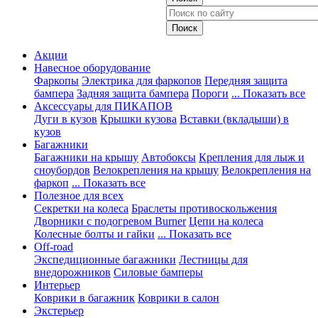
Акции
Навесное оборудование
Фаркопы
Электрика для фаркопов
Передняя защита
бампера
Задняя защита бампера
Пороги
... Показать все
Аксессуары для ПИКАПОВ
Дуги в кузов
Крышки кузова
Вставки (вкладыши) в
кузов
Багажники
Багажники на крышу
Автобоксы
Крепления для лыж и
сноубордов
Велокрепления на крышу
Велокрепления на
фаркоп
... Показать все
Полезное для всех
Секретки на колеса
Браслеты противоскольжения
Дворники с подогревом Burner
Цепи на колеса
Колесные болты и гайки
... Показать все
Off-road
Экспедиционные багажники
Лестницы для
внедорожников
Силовые бамперы
Интерьер
Коврики в багажник
Коврики в салон
Экстерьер