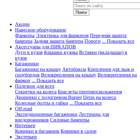
Акции
Навесное оборудование
Фаркопы
Электрика для фаркопов
Передняя защита
бампера
Задняя защита бампера
Пороги
... Показать все
Аксессуары для ПИКАПОВ
Дуги в кузов
Крышки кузова
Вставки (вкладыши) в
кузов
Багажники
Багажники на крышу
Автобоксы
Крепления для лыж и
сноубордов
Велокрепления на крышу
Велокрепления на
фаркоп
... Показать все
Полезное для всех
Секретки на колеса
Браслеты противоскольжения
Дворники с подогревом Burner
Цепи на колеса
Колесные болты и гайки
... Показать все
Off-road
Экспедиционные багажники
Лестницы для
внедорожников
Силовые бамперы
Интерьер
Коврики в багажник
Коврики в салон
Экстерьер