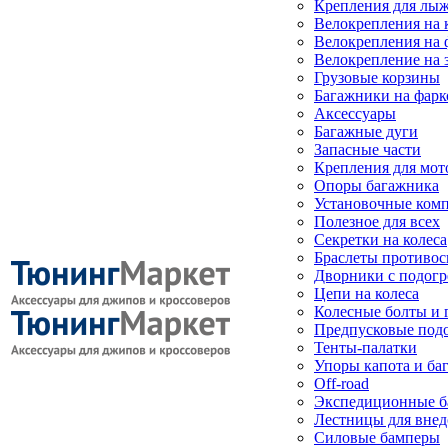
Крепления для лыж
Велокрепления на
Велокрепления на 
Велокрепление на 
Грузовые корзины
Багажники на фарк
Аксессуары
Багажные дуги
Запасные части
Крепления для мот
Опоры багажника
Установочные ком
Полезное для всех
Секретки на колеса
Браслеты противо
Дворники с подогр
Цепи на колеса
Колесные болты и 
Предпусковые под
Тенты-палатки
Упоры капота и ба
Off-road
Экспедиционные б
Лестницы для вне
Силовые бамперы