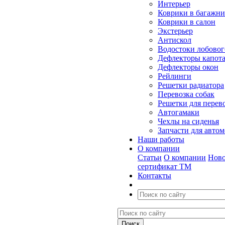
Интерьер
Коврики в багажн
Коврики в салон
Экстерьер
Антискол
Водостоки лобовог
Дефлекторы капот
Дефлекторы окон
Рейлинги
Решетки радиатора
Перевозка собак
Решетки для перев
Автогамаки
Чехлы на сиденья
Запчасти для авто
Наши работы
О компании
Статьи
О компании
Ново
сертификат ТМ
Контакты