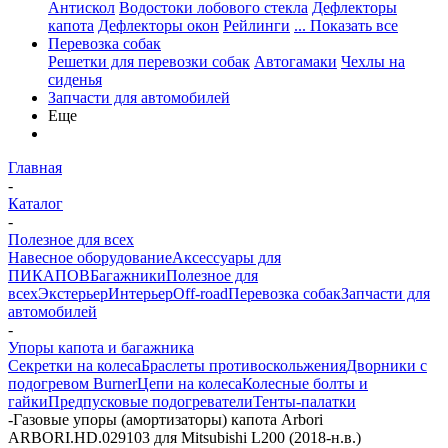
Антискол
Водостоки лобового стекла
Дефлекторы
капота
Дефлекторы окон
Рейлинги
... Показать все
Перевозка собак
Решетки для перевозки собак
Автогамаки
Чехлы на
сиденья
Запчасти для автомобилей
Еще
Главная
-
Каталог
-
Полезное для всех
Навесное оборудование
Аксессуары для
ПИКАПОВ
Багажники
Полезное для
всех
Экстерьер
Интерьер
Off-road
Перевозка собак
Запчасти для
автомобилей
-
Упоры капота и багажника
Секретки на колеса
Браслеты противоскольжения
Дворники с
подогревом Burner
Цепи на колеса
Колесные болты и
гайки
Предпусковые подогреватели
Тенты-палатки
-
Газовые упоры (амортизаторы) капота Arbori
ARBORI.HD.029103 для Mitsubishi L200 (2018-н.в.)