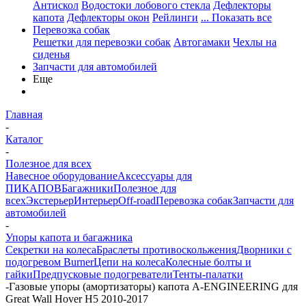
Антискол
Водостоки лобового стекла
Дефлекторы
капота
Дефлекторы окон
Рейлинги
... Показать все
Перевозка собак
Решетки для перевозки собак
Автогамаки
Чехлы на
сиденья
Запчасти для автомобилей
Еще
Главная
-
Каталог
-
Полезное для всех
Навесное оборудование
Аксессуары для
ПИКАПОВ
Багажники
Полезное для
всех
Экстерьер
Интерьер
Off-road
Перевозка собак
Запчасти для
автомобилей
-
Упоры капота и багажника
Секретки на колеса
Браслеты противоскольжения
Дворники с
подогревом Burner
Цепи на колеса
Колесные болты и
гайки
Предпусковые подогреватели
Тенты-палатки
-
Газовые упоры (амортизаторы) капота A-ENGINEERING для
Great Wall Hover H5 2010-2017