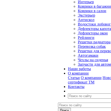
Интерьер
Коврики в багажн
Коврики в салон
Экстерьер
Антискол
Водостоки лобовог
Дефлекторы капот
Дефлекторы окон
Рейлинги
Решетки радиатора
Перевозка собак
Решетки для перев
Автогамаки
Чехлы на сиденья
Запчасти для авто
Наши работы
О компании
Статьи
О компании
Ново
сертификат ТМ
Контакты