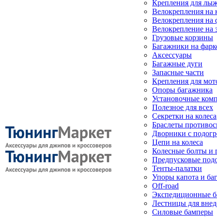
Крепления для лыж
Велокрепления на
Велокрепления на 
Велокрепление на 
Грузовые корзины
Багажники на фарк
Аксессуары
Багажные дуги
Запасные части
Крепления для мот
Опоры багажника
Установочные ком
Полезное для всех
Секретки на колеса
Браслеты противо
Дворники с подогр
Цепи на колеса
Колесные болты и 
Предпусковые под
Тенты-палатки
Упоры капота и ба
Off-road
Экспедиционные б
Лестницы для вне
Силовые бамперы