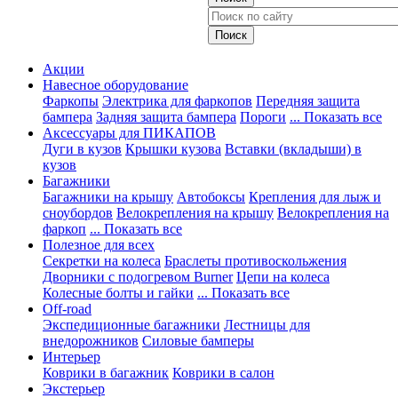
Акции
Навесное оборудование
Фаркопы
Электрика для фаркопов
Передняя защита
бампера
Задняя защита бампера
Пороги
... Показать все
Аксессуары для ПИКАПОВ
Дуги в кузов
Крышки кузова
Вставки (вкладыши) в
кузов
Багажники
Багажники на крышу
Автобоксы
Крепления для лыж и
сноубордов
Велокрепления на крышу
Велокрепления на
фаркоп
... Показать все
Полезное для всех
Секретки на колеса
Браслеты противоскольжения
Дворники с подогревом Burner
Цепи на колеса
Колесные болты и гайки
... Показать все
Off-road
Экспедиционные багажники
Лестницы для
внедорожников
Силовые бамперы
Интерьер
Коврики в багажник
Коврики в салон
Экстерьер