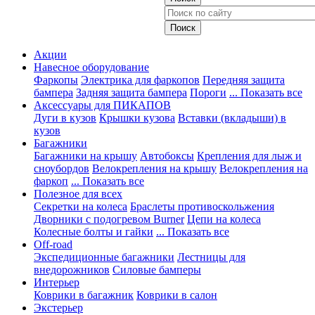
Акции
Навесное оборудование
Фаркопы
Электрика для фаркопов
Передняя защита
бампера
Задняя защита бампера
Пороги
... Показать все
Аксессуары для ПИКАПОВ
Дуги в кузов
Крышки кузова
Вставки (вкладыши) в
кузов
Багажники
Багажники на крышу
Автобоксы
Крепления для лыж и
сноубордов
Велокрепления на крышу
Велокрепления на
фаркоп
... Показать все
Полезное для всех
Секретки на колеса
Браслеты противоскольжения
Дворники с подогревом Burner
Цепи на колеса
Колесные болты и гайки
... Показать все
Off-road
Экспедиционные багажники
Лестницы для
внедорожников
Силовые бамперы
Интерьер
Коврики в багажник
Коврики в салон
Экстерьер