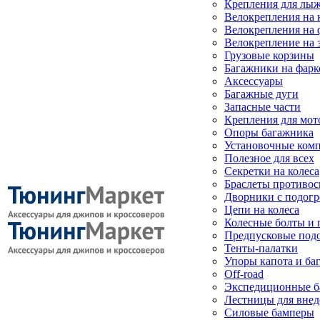
Крепления для лыж
Велокрепления на
Велокрепления на 
Велокрепление на 
Грузовые корзины
Багажники на фарк
Аксессуары
Багажные дуги
Запасные части
Крепления для мот
Опоры багажника
Установочные ком
Полезное для всех
Секретки на колеса
Браслеты противо
Дворники с подогр
Цепи на колеса
Колесные болты и 
Предпусковые под
Тенты-палатки
Упоры капота и ба
Off-road
Экспедиционные б
Лестницы для вне
Силовые бамперы