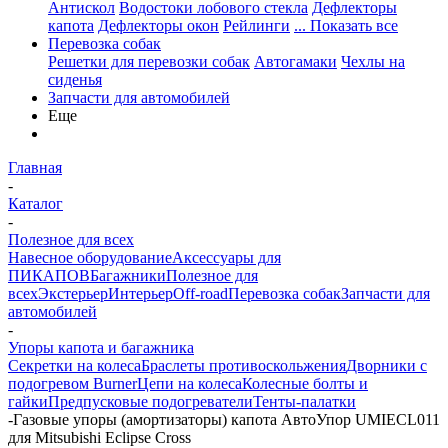
Антискол
Водостоки лобового стекла
Дефлекторы
капота
Дефлекторы окон
Рейлинги
... Показать все
Перевозка собак
Решетки для перевозки собак
Автогамаки
Чехлы на
сиденья
Запчасти для автомобилей
Еще
Главная
-
Каталог
-
Полезное для всех
Навесное оборудование
Аксессуары для
ПИКАПОВ
Багажники
Полезное для
всех
Экстерьер
Интерьер
Off-road
Перевозка собак
Запчасти для
автомобилей
-
Упоры капота и багажника
Секретки на колеса
Браслеты противоскольжения
Дворники с
подогревом Burner
Цепи на колеса
Колесные болты и
гайки
Предпусковые подогреватели
Тенты-палатки
-
Газовые упоры (амортизаторы) капота АвтоУпор UMIECL011
для Mitsubishi Eclipse Cross