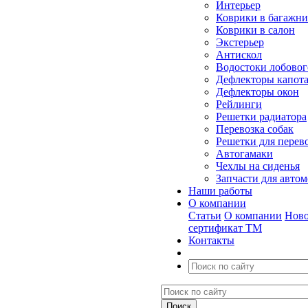
Интерьер
Коврики в багажн
Коврики в салон
Экстерьер
Антискол
Водостоки лобовог
Дефлекторы капот
Дефлекторы окон
Рейлинги
Решетки радиатора
Перевозка собак
Решетки для перев
Автогамаки
Чехлы на сиденья
Запчасти для авто
Наши работы
О компании
Статьи
О компании
Ново
сертификат ТМ
Контакты