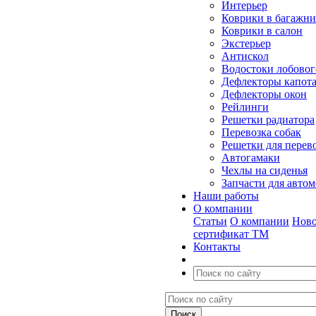
Интерьер
Коврики в багажн
Коврики в салон
Экстерьер
Антискол
Водостоки лобовог
Дефлекторы капот
Дефлекторы окон
Рейлинги
Решетки радиатора
Перевозка собак
Решетки для перев
Автогамаки
Чехлы на сиденья
Запчасти для авто
Наши работы
О компании
Статьи
О компании
Ново
сертификат ТМ
Контакты