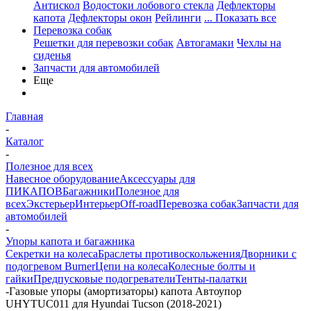
Антискол
Водостоки лобового стекла
Дефлекторы
капота
Дефлекторы окон
Рейлинги
... Показать все
Перевозка собак
Решетки для перевозки собак
Автогамаки
Чехлы на
сиденья
Запчасти для автомобилей
Еще
Главная
-
Каталог
-
Полезное для всех
Навесное оборудование
Аксессуары для
ПИКАПОВ
Багажники
Полезное для
всех
Экстерьер
Интерьер
Off-road
Перевозка собак
Запчасти для
автомобилей
-
Упоры капота и багажника
Секретки на колеса
Браслеты противоскольжения
Дворники с
подогревом Burner
Цепи на колеса
Колесные болты и
гайки
Предпусковые подогреватели
Тенты-палатки
-
Газовые упоры (амортизаторы) капота Автоупор
UHYTUC011 для Hyundai Tucson (2018-2021)