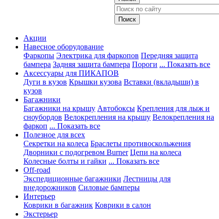
Акции
Навесное оборудование
Фаркопы
Электрика для фаркопов
Передняя защита
бампера
Задняя защита бампера
Пороги
... Показать все
Аксессуары для ПИКАПОВ
Дуги в кузов
Крышки кузова
Вставки (вкладыши) в
кузов
Багажники
Багажники на крышу
Автобоксы
Крепления для лыж и
сноубордов
Велокрепления на крышу
Велокрепления на
фаркоп
... Показать все
Полезное для всех
Секретки на колеса
Браслеты противоскольжения
Дворники с подогревом Burner
Цепи на колеса
Колесные болты и гайки
... Показать все
Off-road
Экспедиционные багажники
Лестницы для
внедорожников
Силовые бамперы
Интерьер
Коврики в багажник
Коврики в салон
Экстерьер