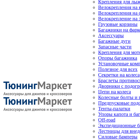
Крепления для лыж
Велокрепления на
Велокрепления на 
Велокрепление на 
Грузовые корзины
Багажники на фарк
Аксессуары
Багажные дуги
Запасные части
Крепления для мот
Опоры багажника
Установочные ком
Полезное для всех
Секретки на колеса
Браслеты противо
Дворники с подогр
Цепи на колеса
Колесные болты и 
Предпусковые под
Тенты-палатки
Упоры капота и ба
Off-road
Экспедиционные б
Лестницы для вне
Силовые бамперы