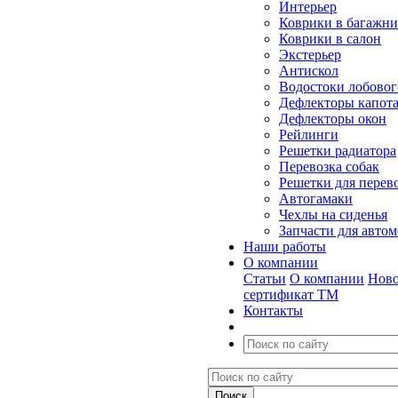
Интерьер
Коврики в багажн
Коврики в салон
Экстерьер
Антискол
Водостоки лобовог
Дефлекторы капот
Дефлекторы окон
Рейлинги
Решетки радиатора
Перевозка собак
Решетки для перев
Автогамаки
Чехлы на сиденья
Запчасти для авто
Наши работы
О компании
Статьи
О компании
Ново
сертификат ТМ
Контакты