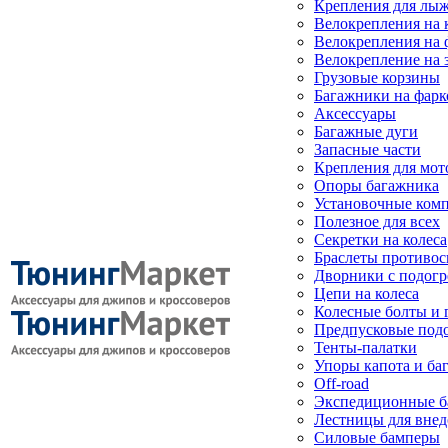
Крепления для лыж
Велокрепления на
Велокрепления на 
Велокрепление на 
Грузовые корзины
Багажники на фарк
Аксессуары
Багажные дуги
Запасные части
Крепления для мот
Опоры багажника
Установочные ком
Полезное для всех
Секретки на колеса
Браслеты противо
Дворники с подогр
Цепи на колеса
Колесные болты и 
Предпусковые под
Тенты-палатки
Упоры капота и ба
Off-road
Экспедиционные б
Лестницы для вне
Силовые бамперы