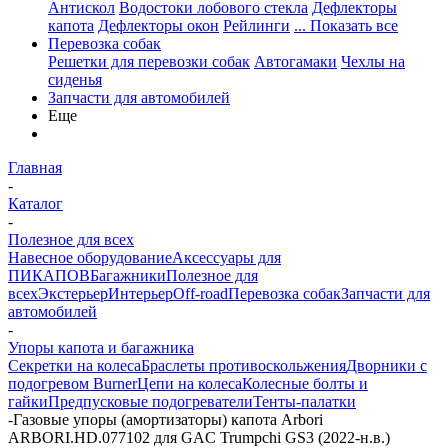
Антискол
Водостоки лобового стекла
Дефлекторы
капота
Дефлекторы окон
Рейлинги
... Показать все
Перевозка собак
Решетки для перевозки собак
Автогамаки
Чехлы на
сиденья
Запчасти для автомобилей
Еще
Главная
-
Каталог
-
Полезное для всех
Навесное оборудование
Аксессуары для
ПИКАПОВ
Багажники
Полезное для
всех
Экстерьер
Интерьер
Off-road
Перевозка собак
Запчасти для
автомобилей
-
Упоры капота и багажника
Секретки на колеса
Браслеты противоскольжения
Дворники с
подогревом Burner
Цепи на колеса
Колесные болты и
гайки
Предпусковые подогреватели
Тенты-палатки
-
Газовые упоры (амортизаторы) капота Arbori
ARBORI.HD.077102 для GAC Trumpchi GS3 (2022-н.в.)