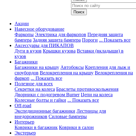
Акции
Навесное оборудование
Фаркопы
Электрика для фаркопов
Передняя защита
бампера
Задняя защита бампера
Пороги
... Показать все
Аксессуары для ПИКАПОВ
Дуги в кузов
Крышки кузова
Вставки (вкладыши) в
кузов
Багажники
Багажники на крышу
Автобоксы
Крепления для лыж и
сноубордов
Велокрепления на крышу
Велокрепления на
фаркоп
... Показать все
Полезное для всех
Секретки на колеса
Браслеты противоскольжения
Дворники с подогревом Burner
Цепи на колеса
Колесные болты и гайки
... Показать все
Off-road
Экспедиционные багажники
Лестницы для
внедорожников
Силовые бамперы
Интерьер
Коврики в багажник
Коврики в салон
Экстерьер