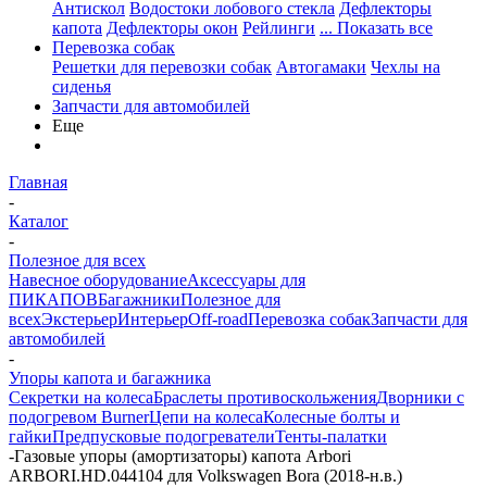
Антискол
Водостоки лобового стекла
Дефлекторы
капота
Дефлекторы окон
Рейлинги
... Показать все
Перевозка собак
Решетки для перевозки собак
Автогамаки
Чехлы на
сиденья
Запчасти для автомобилей
Еще
Главная
-
Каталог
-
Полезное для всех
Навесное оборудование
Аксессуары для
ПИКАПОВ
Багажники
Полезное для
всех
Экстерьер
Интерьер
Off-road
Перевозка собак
Запчасти для
автомобилей
-
Упоры капота и багажника
Секретки на колеса
Браслеты противоскольжения
Дворники с
подогревом Burner
Цепи на колеса
Колесные болты и
гайки
Предпусковые подогреватели
Тенты-палатки
-
Газовые упоры (амортизаторы) капота Arbori
ARBORI.HD.044104 для Volkswagen Bora (2018-н.в.)