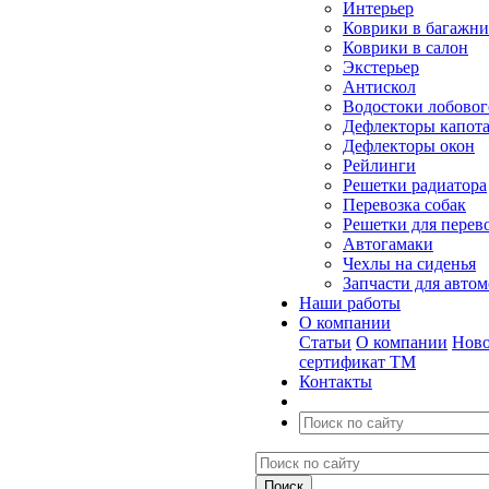
Интерьер
Коврики в багажн
Коврики в салон
Экстерьер
Антискол
Водостоки лобовог
Дефлекторы капот
Дефлекторы окон
Рейлинги
Решетки радиатора
Перевозка собак
Решетки для перев
Автогамаки
Чехлы на сиденья
Запчасти для авто
Наши работы
О компании
Статьи
О компании
Ново
сертификат ТМ
Контакты