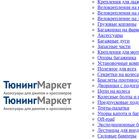
Крепления для лыж
Велокрепления на
Велокрепления на 
Велокрепление на 
Грузовые корзины
Багажники на фарк
Аксессуары
Багажные дуги
Запасные части
Крепления для мот
Опоры багажника
Установочные ком
Полезное для всех
Секретки на колеса
Браслеты противо
Дворники с подогр
Цепи на колеса
Колесные болты и 
Предпусковые под
Тенты-палатки
Упоры капота и ба
Off-road
Экспедиционные б
Лестницы для вне
Силовые бамперы