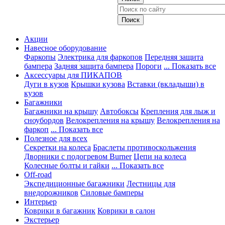
Акции
Навесное оборудование
Фаркопы
Электрика для фаркопов
Передняя защита
бампера
Задняя защита бампера
Пороги
... Показать все
Аксессуары для ПИКАПОВ
Дуги в кузов
Крышки кузова
Вставки (вкладыши) в
кузов
Багажники
Багажники на крышу
Автобоксы
Крепления для лыж и
сноубордов
Велокрепления на крышу
Велокрепления на
фаркоп
... Показать все
Полезное для всех
Секретки на колеса
Браслеты противоскольжения
Дворники с подогревом Burner
Цепи на колеса
Колесные болты и гайки
... Показать все
Off-road
Экспедиционные багажники
Лестницы для
внедорожников
Силовые бамперы
Интерьер
Коврики в багажник
Коврики в салон
Экстерьер