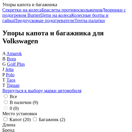
Упоры капота и багажника
Секретки на колеса
Браслеты противоскольжения
Дворники с
подогревом Burner
Цепи на колеса
Колесные болты и
гайки
Предпусковые подогреватели
Тенты-палатки
Упоры капота и багажника для
Volkswagen
A
Amarok
B
Bora
G
Golf Plus
J
Jetta
P
Polo
T
Taos
T
Tiguan
Вернуться к выбору марки автомобиля
Все
В наличии (
9
)
0 (
0
)
Место установки
Капот (
20
)
Багажник (
2
)
Длина
Бренд