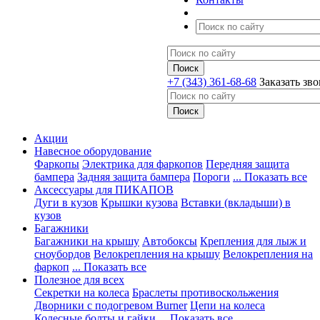
+7 (343) 361-68-68
Заказать зв
Акции
Навесное оборудование
Фаркопы
Электрика для фаркопов
Передняя защита
бампера
Задняя защита бампера
Пороги
... Показать все
Аксессуары для ПИКАПОВ
Дуги в кузов
Крышки кузова
Вставки (вкладыши) в
кузов
Багажники
Багажники на крышу
Автобоксы
Крепления для лыж и
сноубордов
Велокрепления на крышу
Велокрепления на
фаркоп
... Показать все
Полезное для всех
Секретки на колеса
Браслеты противоскольжения
Дворники с подогревом Burner
Цепи на колеса
Колесные болты и гайки
... Показать все