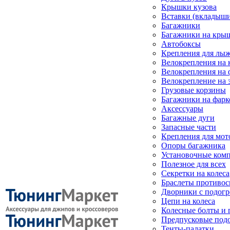
Крышки кузова
Вставки (вкладыши
Багажники
Багажники на кры
Автобоксы
Крепления для лыж
Велокрепления на
Велокрепления на 
Велокрепление на 
Грузовые корзины
Багажники на фарк
Аксессуары
Багажные дуги
Запасные части
Крепления для мот
Опоры багажника
Установочные ком
Полезное для всех
Секретки на колеса
Браслеты противо
Дворники с подогр
Цепи на колеса
Колесные болты и 
Предпусковые под
Тенты-палатки