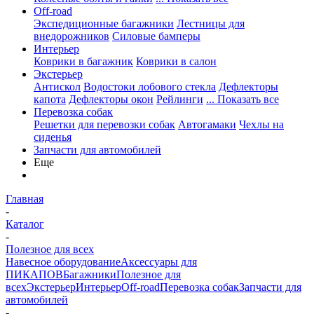
Off-road
Экспедиционные багажники
Лестницы для
внедорожников
Силовые бамперы
Интерьер
Коврики в багажник
Коврики в салон
Экстерьер
Антискол
Водостоки лобового стекла
Дефлекторы
капота
Дефлекторы окон
Рейлинги
... Показать все
Перевозка собак
Решетки для перевозки собак
Автогамаки
Чехлы на
сиденья
Запчасти для автомобилей
Еще
Главная
-
Каталог
-
Полезное для всех
Навесное оборудование
Аксессуары для
ПИКАПОВ
Багажники
Полезное для
всех
Экстерьер
Интерьер
Off-road
Перевозка собак
Запчасти для
автомобилей
-