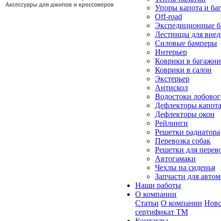
Упоры капота и ба
Off-road
Экспедиционные б
Лестницы для вне
Силовые бамперы
Интерьер
Коврики в багажн
Коврики в салон
Экстерьер
Антискол
Водостоки лобовог
Дефлекторы капот
Дефлекторы окон
Рейлинги
Решетки радиатора
Перевозка собак
Решетки для перев
Автогамаки
Чехлы на сиденья
Запчасти для авто
Наши работы
О компании
Статьи
О компании
Ново
сертификат ТМ
Контакты