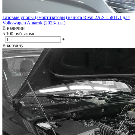
Газовые упоры (амортизаторы) капота Rival 2A.ST.5811.1 для
Volkswagen Amarok (2023-н.в.)
В наличии
5 100 руб. /комп.
-
+
В корзину