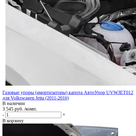
Газовые упоры (амортизаторы) капота АвтоУпор UVWJET012
для Volkswagen Jetta (2011-2016)
В наличии
3 545 руб. /комп.
-
+
В корзину