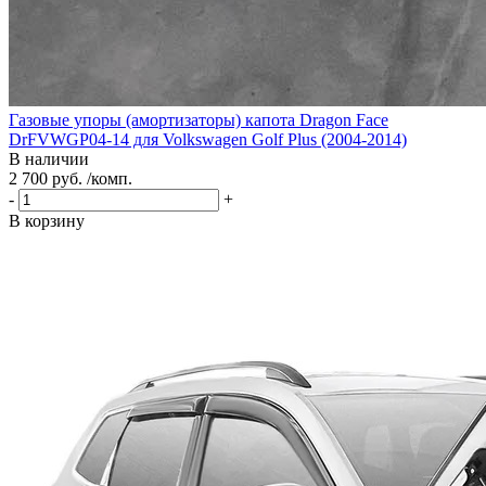
Газовые упоры (амортизаторы) капота Dragon Face
DrFVWGP04-14 для Volkswagen Golf Plus (2004-2014)
В наличии
2 700 руб. /комп.
-
+
В корзину