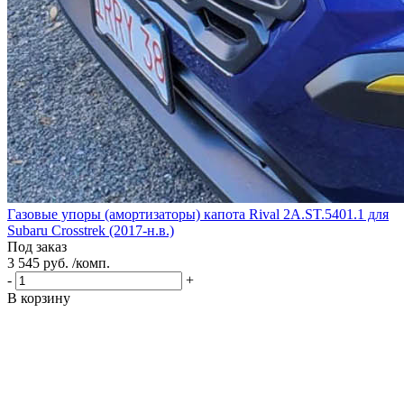
Газовые упоры (амортизаторы) капота Rival 2A.ST.5401.1 для
Subaru Crosstrek (2017-н.в.)
Под заказ
3 545 руб. /комп.
-
+
В корзину