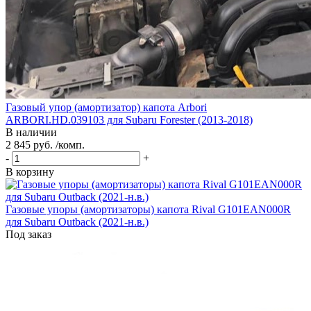
Газовый упор (амортизатор) капота Arbori
ARBORI.HD.039103 для Subaru Forester (2013-2018)
В наличии
2 845 руб. /комп.
-
+
В корзину
Газовые упоры (амортизаторы) капота Rival G101EAN000R
для Subaru Outback (2021-н.в.)
Под заказ