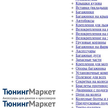
Крышки кузова
Вставки (вкладыши
Багажники
Багажники на кры
Автобоксы
Крепления для лыж
Велокрепления на
Велокрепления на 
Велокрепление на 
Грузовые корзины
Багажники на фарк
Аксессуары
Багажные дуги
Запасные части
Крепления для мот
Опоры багажника
Установочные ком
Полезное для всех
Секретки на колеса
Браслеты противо
Дворники с подогр
Цепи на колеса
Колесные болты и 
Предпусковые под
Тенты-палатки