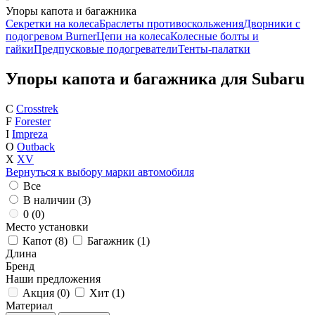
Упоры капота и багажника
Секретки на колеса
Браслеты противоскольжения
Дворники с
подогревом Burner
Цепи на колеса
Колесные болты и
гайки
Предпусковые подогреватели
Тенты-палатки
Упоры капота и багажника для Subaru
C
Crosstrek
F
Forester
I
Impreza
O
Outback
X
XV
Вернуться к выбору марки автомобиля
Все
В наличии (
3
)
0 (
0
)
Место установки
Капот (
8
)
Багажник (
1
)
Длина
Бренд
Наши предложения
Акция (
0
)
Хит (
1
)
Материал