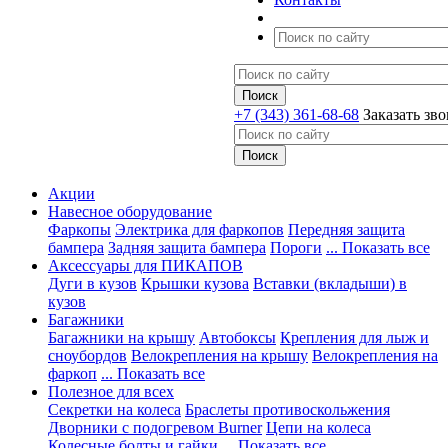
+7 (343) 361-68-68
Заказать зв
Акции
Навесное оборудование
Фаркопы
Электрика для фаркопов
Передняя защита
бампера
Задняя защита бампера
Пороги
... Показать все
Аксессуары для ПИКАПОВ
Дуги в кузов
Крышки кузова
Вставки (вкладыши) в
кузов
Багажники
Багажники на крышу
Автобоксы
Крепления для лыж и
сноубордов
Велокрепления на крышу
Велокрепления на
фаркоп
... Показать все
Полезное для всех
Секретки на колеса
Браслеты противоскольжения
Дворники с подогревом Burner
Цепи на колеса
Колесные болты и гайки
... Показать все