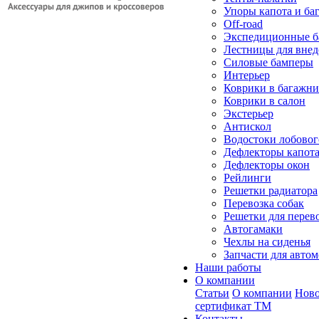
Упоры капота и ба
Off-road
Экспедиционные б
Лестницы для вне
Силовые бамперы
Интерьер
Коврики в багажн
Коврики в салон
Экстерьер
Антискол
Водостоки лобовог
Дефлекторы капот
Дефлекторы окон
Рейлинги
Решетки радиатора
Перевозка собак
Решетки для перев
Автогамаки
Чехлы на сиденья
Запчасти для авто
Наши работы
О компании
Статьи
О компании
Ново
сертификат ТМ
Контакты