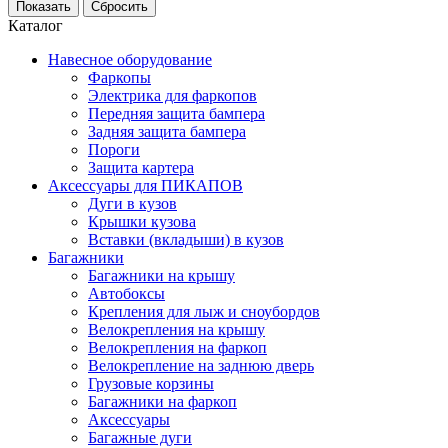
Каталог
Навесное оборудование
Фаркопы
Электрика для фаркопов
Передняя защита бампера
Задняя защита бампера
Пороги
Защита картера
Аксессуары для ПИКАПОВ
Дуги в кузов
Крышки кузова
Вставки (вкладыши) в кузов
Багажники
Багажники на крышу
Автобоксы
Крепления для лыж и сноубордов
Велокрепления на крышу
Велокрепления на фаркоп
Велокрепление на заднюю дверь
Грузовые корзины
Багажники на фаркоп
Аксессуары
Багажные дуги