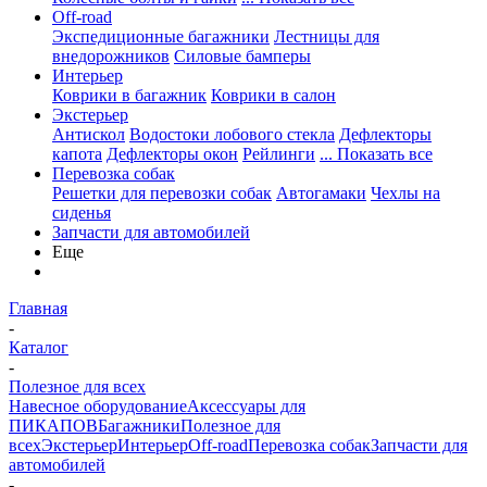
Off-road
Экспедиционные багажники
Лестницы для
внедорожников
Силовые бамперы
Интерьер
Коврики в багажник
Коврики в салон
Экстерьер
Антискол
Водостоки лобового стекла
Дефлекторы
капота
Дефлекторы окон
Рейлинги
... Показать все
Перевозка собак
Решетки для перевозки собак
Автогамаки
Чехлы на
сиденья
Запчасти для автомобилей
Еще
Главная
-
Каталог
-
Полезное для всех
Навесное оборудование
Аксессуары для
ПИКАПОВ
Багажники
Полезное для
всех
Экстерьер
Интерьер
Off-road
Перевозка собак
Запчасти для
автомобилей
-