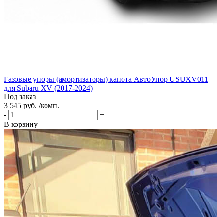
Газовые упоры (амортизаторы) капота АвтоУпор USUXV011
для Subaru XV (2017-2024)
Под заказ
3 545 руб. /комп.
-
+
В корзину