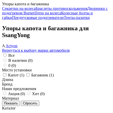
Упоры капота и багажника
Секретки на колеса
Браслеты противоскольжения
Дворники с
подогревом Burner
Цепи на колеса
Колесные болты и
гайки
Предпусковые подогреватели
Тенты-палатки
Упоры капота и багажника для
SsangYong
A
Actyon
Вернуться к выбору марки автомобиля
Все
В наличии (
0
)
0 (
0
)
Место установки
Капот (
1
)
Багажник (
1
)
Длина
Бренд
Наши предложения
Акция (
0
)
Хит (
0
)
Материал
Каталог