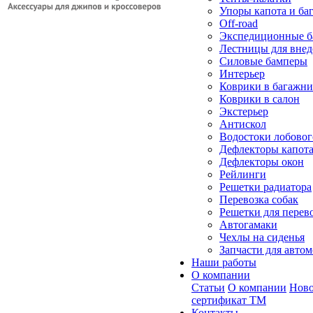
Упоры капота и ба
Off-road
Экспедиционные б
Лестницы для вне
Силовые бамперы
Интерьер
Коврики в багажн
Коврики в салон
Экстерьер
Антискол
Водостоки лобовог
Дефлекторы капот
Дефлекторы окон
Рейлинги
Решетки радиатора
Перевозка собак
Решетки для перев
Автогамаки
Чехлы на сиденья
Запчасти для авто
Наши работы
О компании
Статьи
О компании
Ново
сертификат ТМ
Контакты