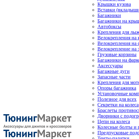
Крышки кузова
Вставки (вкладыши
Багажники
Багажники на кры
Автобоксы
Крепления для лыж
Велокрепления на
Велокрепления на 
Велокрепление на 
Грузовые корзины
Багажники на фарк
Аксессуары
Багажные дуги
Запасные части
Крепления для мот
Опоры багажника
Установочные ком
Полезное для всех
Секретки на колеса
Браслеты противо
Дворники с подогр
Цепи на колеса
Колесные болты и 
Предпусковые под
Тенты-палатки