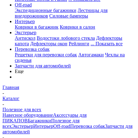
Off-road
Экспедиционные багажники
Лестницы для
внедорожников
Силовые бамперы
Интерьер
Коврики в багажник
Коврики в салон
Экстерьер
Антискол
Водостоки лобового стекла
Дефлекторы
капота
Дефлекторы окон
Рейлинги
... Показать все
Перевозка собак
Решетки для перевозки собак
Автогамаки
Чехлы на
сиденья
Запчасти для автомобилей
Еще
Главная
-
Каталог
-
Полезное для всех
Навесное оборудование
Аксессуары для
ПИКАПОВ
Багажники
Полезное для
всех
Экстерьер
Интерьер
Off-road
Перевозка собак
Запчасти для
автомобилей
-