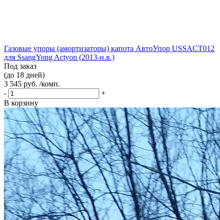
Газовые упоры (амортизаторы) капота АвтоУпор USSACT012
для SsangYong Actyon (2013-н.в.)
Под заказ
(до 18 дней)
3 545 руб. /комп.
-
+
В корзину