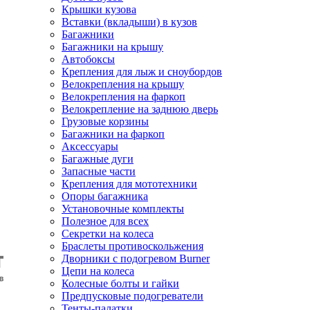
Крышки кузова
Вставки (вкладыши) в кузов
Багажники
Багажники на крышу
Автобоксы
Крепления для лыж и сноубордов
Велокрепления на крышу
Велокрепления на фаркоп
Велокрепление на заднюю дверь
Грузовые корзины
Багажники на фаркоп
Аксессуары
Багажные дуги
Запасные части
Крепления для мототехники
Опоры багажника
Установочные комплекты
Полезное для всех
Секретки на колеса
Браслеты противоскольжения
Дворники с подогревом Burner
Цепи на колеса
Колесные болты и гайки
Предпусковые подогреватели
Тенты-палатки