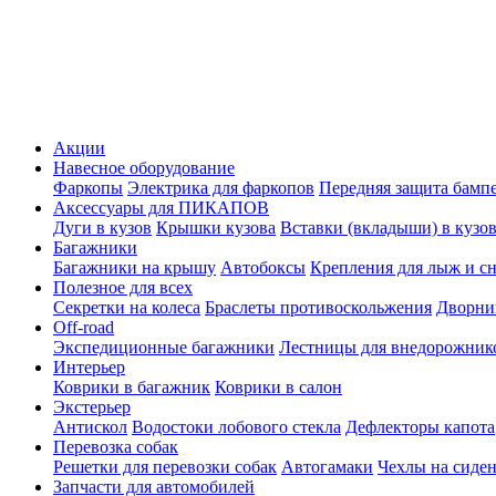
Акции
Навесное оборудование
Фаркопы
Электрика для фаркопов
Передняя защита бамп
Аксессуары для ПИКАПОВ
Дуги в кузов
Крышки кузова
Вставки (вкладыши) в кузо
Багажники
Багажники на крышу
Автобоксы
Крепления для лыж и с
Полезное для всех
Секретки на колеса
Браслеты противоскольжения
Дворник
Off-road
Экспедиционные багажники
Лестницы для внедорожник
Интерьер
Коврики в багажник
Коврики в салон
Экстерьер
Антискол
Водостоки лобового стекла
Дефлекторы капота
Перевозка собак
Решетки для перевозки собак
Автогамаки
Чехлы на сиден
Запчасти для автомобилей