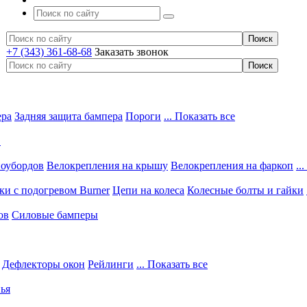
+7 (343) 361-68-68
Заказать звонок
ера
Задняя защита бампера
Пороги
... Показать все
в
ноубордов
Велокрепления на крышу
Велокрепления на фаркоп
..
и с подогревом Burner
Цепи на колеса
Колесные болты и гайки
ов
Силовые бамперы
Дефлекторы окон
Рейлинги
... Показать все
ья