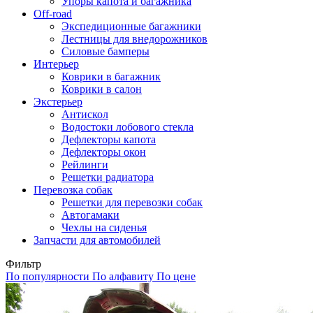
Упоры капота и багажника
Off-road
Экспедиционные багажники
Лестницы для внедорожников
Силовые бамперы
Интерьер
Коврики в багажник
Коврики в салон
Экстерьер
Антискол
Водостоки лобового стекла
Дефлекторы капота
Дефлекторы окон
Рейлинги
Решетки радиатора
Перевозка собак
Решетки для перевозки собак
Автогамаки
Чехлы на сиденья
Запчасти для автомобилей
Фильтр
По популярности
По алфавиту
По цене