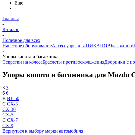
Еще
Главная
-
Каталог
-
Полезное для всех
Навесное оборудование
Аксессуары для ПИКАПОВ
Багажники
-
Упоры капота и багажника
Секретки на колеса
Браслеты противоскольжения
Дворники с по
Упоры капота и багажника для Mazda 
3
3
6
6
B
BT-50
C
CX-3
CX-30
CX-5
C
CX-7
CX-9
Вернуться к выбору марки автомобиля