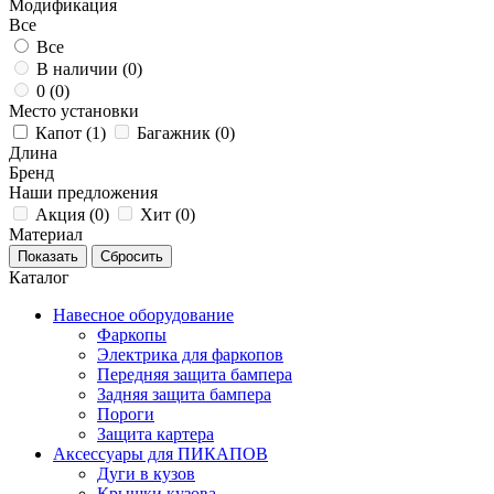
Модификация
Все
Все
В наличии (
0
)
0 (
0
)
Место установки
Капот (
1
)
Багажник (
0
)
Длина
Бренд
Наши предложения
Акция (
0
)
Хит (
0
)
Материал
Каталог
Навесное оборудование
Фаркопы
Электрика для фаркопов
Передняя защита бампера
Задняя защита бампера
Пороги
Защита картера
Аксессуары для ПИКАПОВ
Дуги в кузов
Крышки кузова