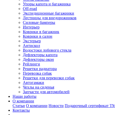
Упоры капота и багажника
Off-road
Экспедиционные багажники
Лестницы для внедорожников
Силовые бамперы
Интерьер
Коврики в багажник
Коврики в салон
Экстерьер
Антискол
Водостоки лобового стекла
Дефлекторы капота
Дефлекторы окон
Рейлинги
Решетки радиатора
Перевозка собак
Решетки для перевозки собак
Автогамаки
Чехлы на сиденья
Запчасти для автомобилей
Наши работы
О компании
Статьи
О компании
Новости
Подарочный сертификат Т
Контакты