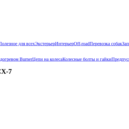
Полезное для всех
Экстерьер
Интерьер
Off-road
Перевозка собак
Зап
догревом Burner
Цепи на колеса
Колесные болты и гайки
Предпус
CX-7