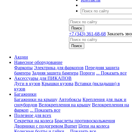
+7 (343) 361-68-68
Заказать зв
Акции
Навесное оборудование
Фаркопы
Электрика для фаркопов
Передняя защита
бампера
Задняя защита бампера
Пороги
... Показать все
Аксессуары для ПИКАПОВ
Дуги в кузов
Крышки кузова
Вставки (вкладыши) в
кузов
Багажники
Багажники на крышу
Автобоксы
Крепления для лыж и
сноубордов
Велокрепления на крышу
Велокрепления на
фаркоп
... Показать все
Полезное для всех
Секретки на колеса
Браслеты противоскольжения
Дворники с подогревом Burner
Цепи на колеса
Колесные болты и гайки
... Показать все