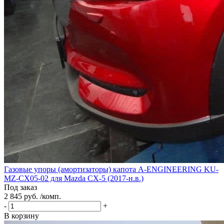
Газовые упоры (амортизаторы) капота A-ENGINEERING KU-
MZ-CX05-02 для Mazda CX-5 (2017-н.в.)
Под заказ
2 845 руб. /комп.
-
+
В корзину