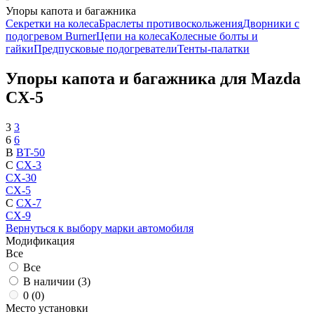
Упоры капота и багажника
Секретки на колеса
Браслеты противоскольжения
Дворники с
подогревом Burner
Цепи на колеса
Колесные болты и
гайки
Предпусковые подогреватели
Тенты-палатки
Упоры капота и багажника для Mazda
CX-5
3
3
6
6
B
BT-50
C
CX-3
CX-30
CX-5
C
CX-7
CX-9
Вернуться к выбору марки автомобиля
Модификация
Все
Все
В наличии (
3
)
0 (
0
)
Место установки