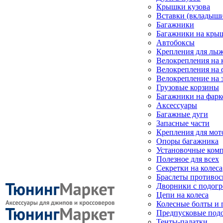
Крышки кузова
Вставки (вкладыши
Багажники
Багажники на кры
Автобоксы
Крепления для лыж
Велокрепления на
Велокрепления на 
Велокрепление на 
Грузовые корзины
Багажники на фарк
Аксессуары
Багажные дуги
Запасные части
Крепления для мот
Опоры багажника
Установочные ком
Полезное для всех
Секретки на колеса
Браслеты противо
Дворники с подогр
Цепи на колеса
Колесные болты и 
Предпусковые под
Тенты-палатки