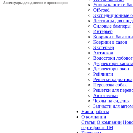
Упоры капота и ба
Off-road
Экспедиционные б
Лестницы для вне
Силовые бамперы
Интерьер
Коврики в багажн
Коврики в салон
Экстерьер
Антискол
Водостоки лобовог
Дефлекторы капот
Дефлекторы окон
Рейлинги
Решетки радиатора
Перевозка собак
Решетки для перев
Автогамаки
Чехлы на сиденья
Запчасти для авто
Наши работы
О компании
Статьи
О компании
Ново
сертификат ТМ
Контакты