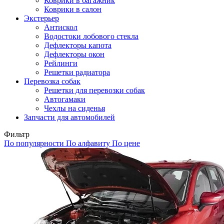
Коврики в багажник
Коврики в салон
Экстерьер
Антискол
Водостоки лобового стекла
Дефлекторы капота
Дефлекторы окон
Рейлинги
Решетки радиатора
Перевозка собак
Решетки для перевозки собак
Автогамаки
Чехлы на сиденья
Запчасти для автомобилей
Фильтр
По популярности
По алфавиту
По цене