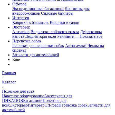
Off-road
Экспедиционные багажники
Лестницы для
внедорожников
Силовые бамперы
Интерьер
Коврики в багажник
Коврики в салон
Экстерьер
Антискол
Водостоки лобового стекла
Дефлекторы
капота
Дефлекторы окон
Рейлинги
... Показать все
Перевозка собак
Решетки для перевозки собак
Автогамаки
Чехлы на
сиденья
Запчасти для автомобилей
Еще
Главная
-
Каталог
-
Полезное для всех
Навесное оборудование
Аксессуары для
ПИКАПОВ
Багажники
Полезное для
всех
Экстерьер
Интерьер
Off-road
Перевозка собак
Запчасти для
автомобилей
-