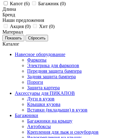
Капот (
6
)
Багажник (
0
)
Длина
Бренд
Наши предложения
Акция (
0
)
Хит (
0
)
Материал
Каталог
Навесное оборудование
Фаркопы
Электрика для фаркопов
Передняя защита бампера
Задняя защита бампера
Пороги
Защита картера
Аксессуары для ПИКАПОВ
Дуги в кузов
Крышки кузова
Вставки (вкладыши) в кузов
Багажники
Багажники на крышу
Автобоксы
Крепления для лыж и сноубордов
Велокрепления на крышу