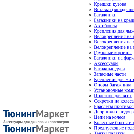
Крышки кузова
Вставки (вкладыши
Багажники
Багажники на кры
Автобоксы
Крепления для лыж
Велокрепления на
Велокрепления на 
Велокрепление на 
Грузовые корзины
Багажники на фарк
Аксессуары
Багажные дуги
Запасные части
Крепления для мот
Опоры багажника
Установочные ком
Полезное для всех
Секретки на колеса
Браслеты противо
Дворники с подогр
Цепи на колеса
Колесные болты и 
Предпусковые под
Тенты-палатки