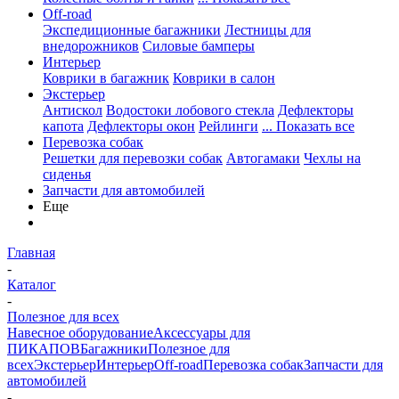
Off-road
Экспедиционные багажники
Лестницы для
внедорожников
Силовые бамперы
Интерьер
Коврики в багажник
Коврики в салон
Экстерьер
Антискол
Водостоки лобового стекла
Дефлекторы
капота
Дефлекторы окон
Рейлинги
... Показать все
Перевозка собак
Решетки для перевозки собак
Автогамаки
Чехлы на
сиденья
Запчасти для автомобилей
Еще
Главная
-
Каталог
-
Полезное для всех
Навесное оборудование
Аксессуары для
ПИКАПОВ
Багажники
Полезное для
всех
Экстерьер
Интерьер
Off-road
Перевозка собак
Запчасти для
автомобилей
-