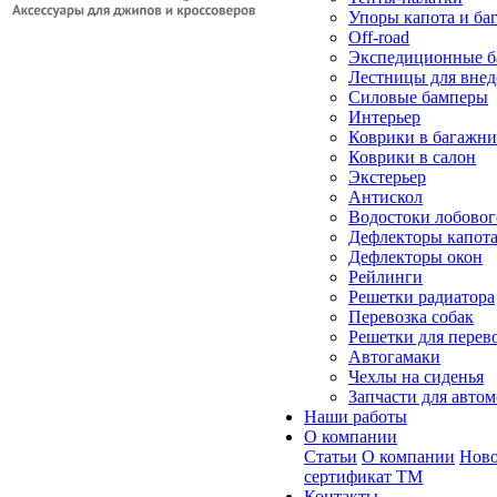
Упоры капота и ба
Off-road
Экспедиционные б
Лестницы для вне
Силовые бамперы
Интерьер
Коврики в багажн
Коврики в салон
Экстерьер
Антискол
Водостоки лобовог
Дефлекторы капот
Дефлекторы окон
Рейлинги
Решетки радиатора
Перевозка собак
Решетки для перев
Автогамаки
Чехлы на сиденья
Запчасти для авто
Наши работы
О компании
Статьи
О компании
Ново
сертификат ТМ
Контакты