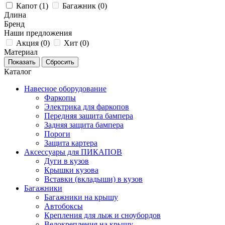
Капот (
1
)
Багажник (
0
)
Длина
Бренд
Наши предложения
Акция (
0
)
Хит (
0
)
Материал
Каталог
Навесное оборудование
Фаркопы
Электрика для фаркопов
Передняя защита бампера
Задняя защита бампера
Пороги
Защита картера
Аксессуары для ПИКАПОВ
Дуги в кузов
Крышки кузова
Вставки (вкладыши) в кузов
Багажники
Багажники на крышу
Автобоксы
Крепления для лыж и сноубордов
Велокрепления на крышу