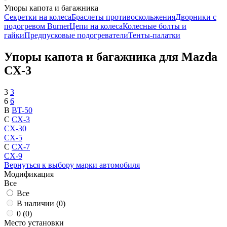
Упоры капота и багажника
Секретки на колеса
Браслеты противоскольжения
Дворники с
подогревом Burner
Цепи на колеса
Колесные болты и
гайки
Предпусковые подогреватели
Тенты-палатки
Упоры капота и багажника для Mazda
CX-3
3
3
6
6
B
BT-50
C
CX-3
CX-30
CX-5
C
CX-7
CX-9
Вернуться к выбору марки автомобиля
Модификация
Все
Все
В наличии (
0
)
0 (
0
)
Место установки