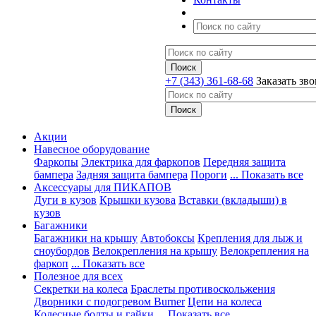
+7 (343) 361-68-68
Заказать зв
Акции
Навесное оборудование
Фаркопы
Электрика для фаркопов
Передняя защита
бампера
Задняя защита бампера
Пороги
... Показать все
Аксессуары для ПИКАПОВ
Дуги в кузов
Крышки кузова
Вставки (вкладыши) в
кузов
Багажники
Багажники на крышу
Автобоксы
Крепления для лыж и
сноубордов
Велокрепления на крышу
Велокрепления на
фаркоп
... Показать все
Полезное для всех
Секретки на колеса
Браслеты противоскольжения
Дворники с подогревом Burner
Цепи на колеса
Колесные болты и гайки
... Показать все