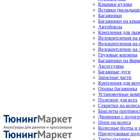
Крышки кузова
Вставки (вкладыши
Багажники
Багажники на кры
Автобоксы
Крепления для лыж
Велокрепления на
Велокрепления на 
Велокрепление на 
Грузовые корзины
Багажники на фарк
Аксессуары
Багажные дуги
Запасные части
Крепления для мот
Опоры багажника
Установочные ком
Полезное для всех
Секретки на колеса
Браслеты противо
Дворники с подогр
Цепи на колеса
Колесные болты и 
Предпусковые под
Тенты-палатки