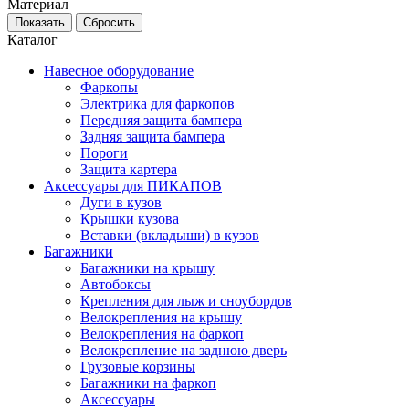
Материал
Каталог
Навесное оборудование
Фаркопы
Электрика для фаркопов
Передняя защита бампера
Задняя защита бампера
Пороги
Защита картера
Аксессуары для ПИКАПОВ
Дуги в кузов
Крышки кузова
Вставки (вкладыши) в кузов
Багажники
Багажники на крышу
Автобоксы
Крепления для лыж и сноубордов
Велокрепления на крышу
Велокрепления на фаркоп
Велокрепление на заднюю дверь
Грузовые корзины
Багажники на фаркоп
Аксессуары