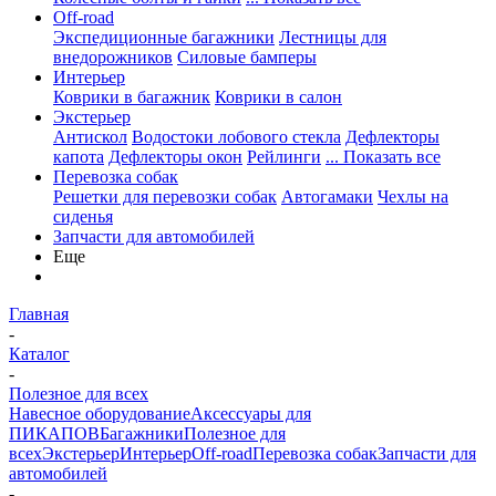
Off-road
Экспедиционные багажники
Лестницы для
внедорожников
Силовые бамперы
Интерьер
Коврики в багажник
Коврики в салон
Экстерьер
Антискол
Водостоки лобового стекла
Дефлекторы
капота
Дефлекторы окон
Рейлинги
... Показать все
Перевозка собак
Решетки для перевозки собак
Автогамаки
Чехлы на
сиденья
Запчасти для автомобилей
Еще
Главная
-
Каталог
-
Полезное для всех
Навесное оборудование
Аксессуары для
ПИКАПОВ
Багажники
Полезное для
всех
Экстерьер
Интерьер
Off-road
Перевозка собак
Запчасти для
автомобилей
-