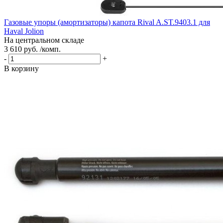
Газовые упоры (амортизаторы) капота Rival A.ST.9403.1 для
Haval Jolion
На центральном складе
3 610 руб. /комп.
-
+
В корзину