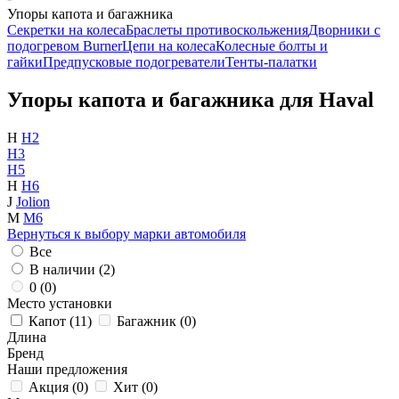
Упоры капота и багажника
Секретки на колеса
Браслеты противоскольжения
Дворники с
подогревом Burner
Цепи на колеса
Колесные болты и
гайки
Предпусковые подогреватели
Тенты-палатки
Упоры капота и багажника для Haval
H
H2
H3
H5
H
H6
J
Jolion
M
M6
Вернуться к выбору марки автомобиля
Все
В наличии (
2
)
0 (
0
)
Место установки
Капот (
11
)
Багажник (
0
)
Длина
Бренд
Наши предложения
Акция (
0
)
Хит (
0
)