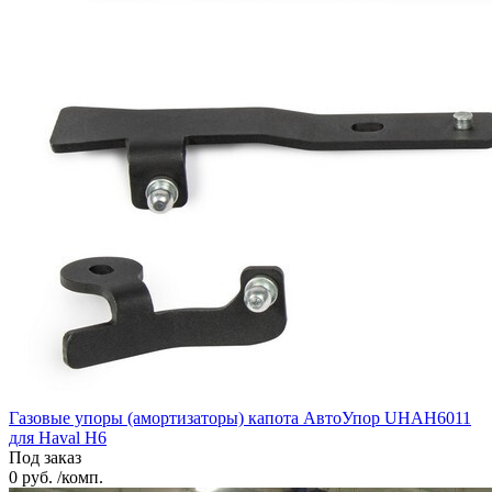
Газовые упоры (амортизаторы) капота АвтоУпор UHAH6011
для Haval H6
Под заказ
0 руб. /комп.