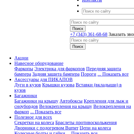
+7 (343) 361-68-68
Заказать зв
Акции
Навесное оборудование
Фаркопы
Электрика для фаркопов
Передняя защита
бампера
Задняя защита бампера
Пороги
... Показать все
Аксессуары для ПИКАПОВ
Дуги в кузов
Крышки кузова
Вставки (вкладыши) в
кузов
Багажники
Багажники на крышу
Автобоксы
Крепления для лыж и
сноубордов
Велокрепления на крышу
Велокрепления на
фаркоп
... Показать все
Полезное для всех
Секретки на колеса
Браслеты противоскольжения
Дворники с подогревом Burner
Цепи на колеса
Колесные болты и гайки
... Показать все