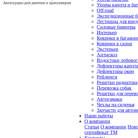
Упоры капота и ба
Off-road
Экспедиционные б
Лестницы для вне
Силовые бамперы
Интерьер
Коврики в багажн
Коврики в салон
Экстерьер
Антискол
Водостоки лобовог
Дефлекторы капот
Дефлекторы окон
Рейлинги
Решетки радиатора
Перевозка собак
Решетки для перев
Автогамаки
Чехлы на сиденья
Запчасти для авто
Наши работы
О компании
Статьи
О компании
Ново
сертификат ТМ
Контакты