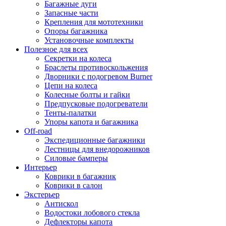
Багажные дуги
Запасные части
Крепления для мототехники
Опоры багажника
Установочные комплекты
Полезное для всех
Секретки на колеса
Браслеты противоскольжения
Дворники с подогревом Burner
Цепи на колеса
Колесные болты и гайки
Предпусковые подогреватели
Тенты-палатки
Упоры капота и багажника
Off-road
Экспедиционные багажники
Лестницы для внедорожников
Силовые бамперы
Интерьер
Коврики в багажник
Коврики в салон
Экстерьер
Антискол
Водостоки лобового стекла
Дефлекторы капота