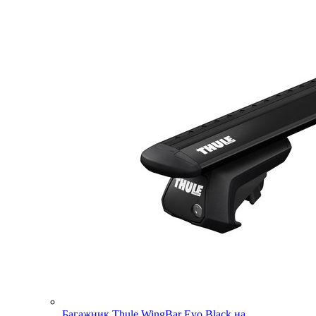
Багажник Thule WingBar Evo Black на