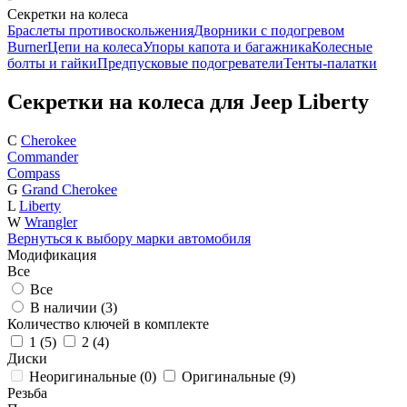
Секретки на колеса
Браслеты противоскольжения
Дворники с подогревом
Burner
Цепи на колеса
Упоры капота и багажника
Колесные
болты и гайки
Предпусковые подогреватели
Тенты-палатки
Секретки на колеса для Jeep Liberty
C
Cherokee
Commander
Compass
G
Grand Cherokee
L
Liberty
W
Wrangler
Вернуться к выбору марки автомобиля
Модификация
Все
Все
В наличии (
3
)
Количество ключей в комплекте
1 (
5
)
2 (
4
)
Диски
Неоригинальные (
0
)
Оригинальные (
9
)
Резьба