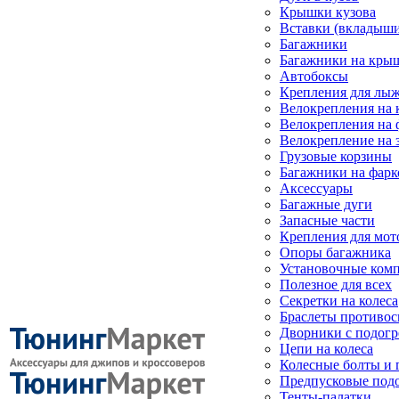
Крышки кузова
Вставки (вкладыши
Багажники
Багажники на кры
Автобоксы
Крепления для лыж
Велокрепления на
Велокрепления на 
Велокрепление на 
Грузовые корзины
Багажники на фарк
Аксессуары
Багажные дуги
Запасные части
Крепления для мот
Опоры багажника
Установочные ком
Полезное для всех
Секретки на колеса
Браслеты противо
Дворники с подогр
Цепи на колеса
Колесные болты и 
Предпусковые под
Тенты-палатки