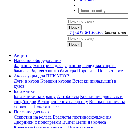
+7 (343) 361-68-68
Заказать зв
Акции
Навесное оборудование
Фаркопы
Электрика для фаркопов
Передняя защита
бампера
Задняя защита бампера
Пороги
... Показать все
Аксессуары для ПИКАПОВ
Дуги в кузов
Крышки кузова
Вставки (вкладыши) в
кузов
Багажники
Багажники на крышу
Автобоксы
Крепления для лыж и
сноубордов
Велокрепления на крышу
Велокрепления на
фаркоп
... Показать все
Полезное для всех
Секретки на колеса
Браслеты противоскольжения
Дворники с подогревом Burner
Цепи на колеса
Колесные болты и гайки
... Показать все