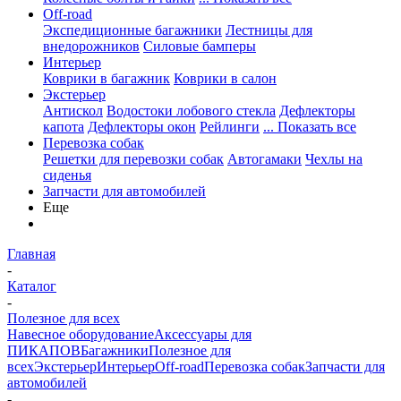
Off-road
Экспедиционные багажники
Лестницы для
внедорожников
Силовые бамперы
Интерьер
Коврики в багажник
Коврики в салон
Экстерьер
Антискол
Водостоки лобового стекла
Дефлекторы
капота
Дефлекторы окон
Рейлинги
... Показать все
Перевозка собак
Решетки для перевозки собак
Автогамаки
Чехлы на
сиденья
Запчасти для автомобилей
Еще
Главная
-
Каталог
-
Полезное для всех
Навесное оборудование
Аксессуары для
ПИКАПОВ
Багажники
Полезное для
всех
Экстерьер
Интерьер
Off-road
Перевозка собак
Запчасти для
автомобилей
-