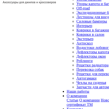
Упоры капота и ба
Off-road
Экспедиционные б
Лестницы для вне
Силовые бамперы
Интерьер
Коврики в багажн
Коврики в салон
Экстерьер
Антискол
Водостоки лобовог
Дефлекторы капот
Дефлекторы окон
Рейлинги
Решетки радиатора
Перевозка собак
Решетки для перев
Автогамаки
Чехлы на сиденья
Запчасти для авто
Наши работы
О компании
Статьи
О компании
Ново
сертификат ТМ
Контакты