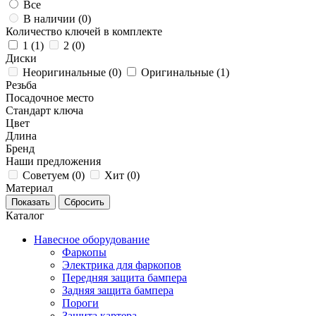
Все
В наличии (
0
)
Количество ключей в комплекте
1 (
1
)
2 (
0
)
Диски
Неоригинальные (
0
)
Оригинальные (
1
)
Резьба
Посадочное место
Стандарт ключа
Цвет
Длина
Бренд
Наши предложения
Советуем (
0
)
Хит (
0
)
Материал
Каталог
Навесное оборудование
Фаркопы
Электрика для фаркопов
Передняя защита бампера
Задняя защита бампера
Пороги
Защита картера