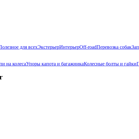
Полезное для всех
Экстерьер
Интерьер
Off-road
Перевозка собак
Зап
пи на колеса
Упоры капота и багажника
Колесные болты и гайки
П
r