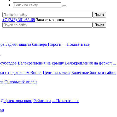
+7 (343) 361-68-68
Заказать звонок
ера
Задняя защита бампера
Пороги
... Показать все
в
ноубордов
Велокрепления на крышу
Велокрепления на фаркоп
..
и с подогревом Burner
Цепи на колеса
Колесные болты и гайки
ов
Силовые бамперы
Дефлекторы окон
Рейлинги
... Показать все
ья