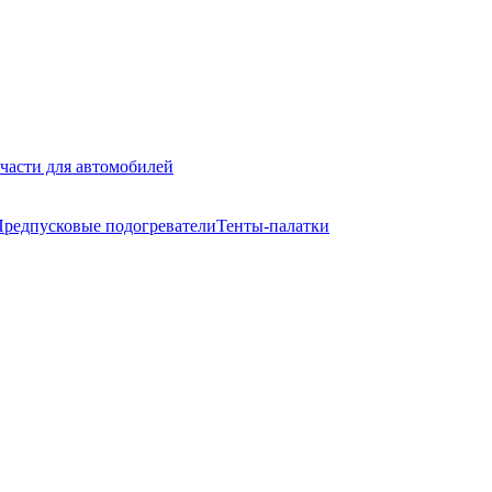
части для автомобилей
редпусковые подогреватели
Тенты-палатки