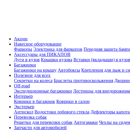
Акции
Навесное оборудование
Фаркопы
Электрика для фаркопов
Передняя защита бамп
Аксессуары для ПИКАПОВ
Дуги в кузов
Крышки кузова
Вставки (вкладыши) в кузо
Багажники
Багажники на крышу
Автобоксы
Крепления для лыж и с
Полезное для всех
Секретки на колеса
Браслеты противоскольжения
Дворник
Off-road
Экспедиционные багажники
Лестницы для внедорожник
Интерьер
Коврики в багажник
Коврики в салон
Экстерьер
Антискол
Водостоки лобового стекла
Дефлекторы капота
Перевозка собак
Решетки для перевозки собак
Автогамаки
Чехлы на сиден
Запчасти для автомобилей