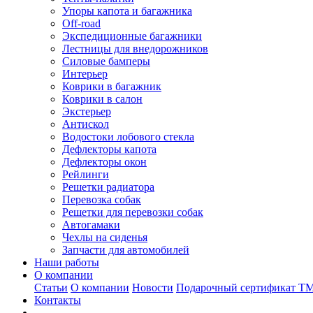
Упоры капота и багажника
Off-road
Экспедиционные багажники
Лестницы для внедорожников
Силовые бамперы
Интерьер
Коврики в багажник
Коврики в салон
Экстерьер
Антискол
Водостоки лобового стекла
Дефлекторы капота
Дефлекторы окон
Рейлинги
Решетки радиатора
Перевозка собак
Решетки для перевозки собак
Автогамаки
Чехлы на сиденья
Запчасти для автомобилей
Наши работы
О компании
Статьи
О компании
Новости
Подарочный сертификат Т
Контакты