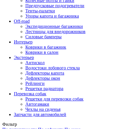
Колесные болты и гайки
Предпусковые подогреватели
Тенты-палатки
Упоры капота и багажника
Off-road
Экспедиционные багажники
Лестницы для внедорожников
Силовые бамперы
Интерьер
Коврики в багажник
Коврики в салон
Экстерьер
Антискол
Водостоки лобового стекла
Дефлекторы капота
Дефлекторы окон
Рейлинги
Решетки радиатора
Перевозка собак
Решетки для перевозки собак
Автогамаки
Чехлы на сиденья
Запчасти для автомобилей
Фильтр