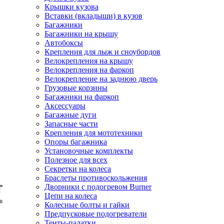
Крышки кузова
Вставки (вкладыши) в кузов
Багажники
Багажники на крышу
Автобоксы
Крепления для лыж и сноубордов
Велокрепления на крышу
Велокрепления на фаркоп
Велокрепление на заднюю дверь
Грузовые корзины
Багажники на фаркоп
Аксессуары
Багажные дуги
Запасные части
Крепления для мототехники
Опоры багажника
Установочные комплекты
Полезное для всех
Секретки на колеса
Браслеты противоскольжения
Дворники с подогревом Burner
Цепи на колеса
Колесные болты и гайки
Предпусковые подогреватели
Тенты-палатки