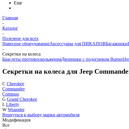
Еще
Главная
-
Каталог
-
Полезное для всех
Навесное оборудование
Аксессуары для ПИКАПОВ
Багажники
-
Секретки на колеса
Браслеты противоскольжения
Дворники с подогревом Burner
Це
Секретки на колеса для Jeep Commande
C
Cherokee
Commander
Compass
G
Grand Cherokee
L
Liberty
W
Wrangler
Вернуться к выбору марки автомобиля
Модификация
Все