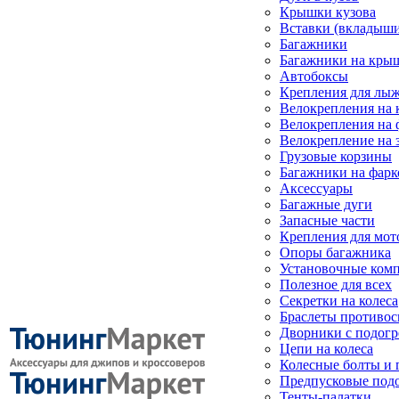
Крышки кузова
Вставки (вкладыши
Багажники
Багажники на кры
Автобоксы
Крепления для лыж
Велокрепления на
Велокрепления на 
Велокрепление на 
Грузовые корзины
Багажники на фарк
Аксессуары
Багажные дуги
Запасные части
Крепления для мот
Опоры багажника
Установочные ком
Полезное для всех
Секретки на колеса
Браслеты противо
Дворники с подогр
Цепи на колеса
Колесные болты и 
Предпусковые под
Тенты-палатки