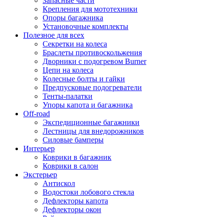
Запасные части
Крепления для мототехники
Опоры багажника
Установочные комплекты
Полезное для всех
Секретки на колеса
Браслеты противоскольжения
Дворники с подогревом Burner
Цепи на колеса
Колесные болты и гайки
Предпусковые подогреватели
Тенты-палатки
Упоры капота и багажника
Off-road
Экспедиционные багажники
Лестницы для внедорожников
Силовые бамперы
Интерьер
Коврики в багажник
Коврики в салон
Экстерьер
Антискол
Водостоки лобового стекла
Дефлекторы капота
Дефлекторы окон