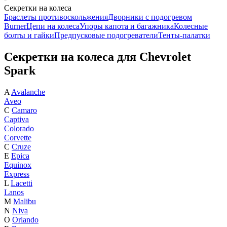
Секретки на колеса
Браслеты противоскольжения
Дворники с подогревом
Burner
Цепи на колеса
Упоры капота и багажника
Колесные
болты и гайки
Предпусковые подогреватели
Тенты-палатки
Секретки на колеса для Chevrolet
Spark
A
Avalanche
Aveo
C
Camaro
Captiva
Colorado
Corvette
C
Cruze
E
Epica
Equinox
Express
L
Lacetti
Lanos
M
Malibu
N
Niva
O
Orlando