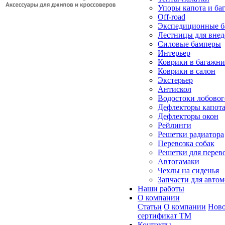
Упоры капота и ба
Off-road
Экспедиционные б
Лестницы для вне
Силовые бамперы
Интерьер
Коврики в багажн
Коврики в салон
Экстерьер
Антискол
Водостоки лобовог
Дефлекторы капот
Дефлекторы окон
Рейлинги
Решетки радиатора
Перевозка собак
Решетки для перев
Автогамаки
Чехлы на сиденья
Запчасти для авто
Наши работы
О компании
Статьи
О компании
Ново
сертификат ТМ
Контакты