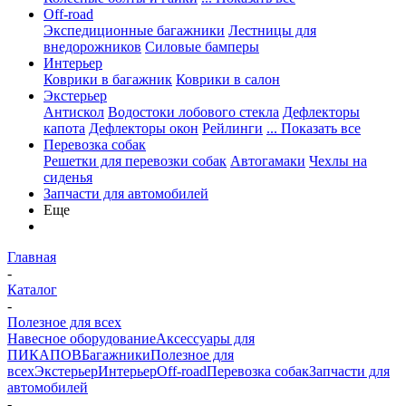
Off-road
Экспедиционные багажники
Лестницы для
внедорожников
Силовые бамперы
Интерьер
Коврики в багажник
Коврики в салон
Экстерьер
Антискол
Водостоки лобового стекла
Дефлекторы
капота
Дефлекторы окон
Рейлинги
... Показать все
Перевозка собак
Решетки для перевозки собак
Автогамаки
Чехлы на
сиденья
Запчасти для автомобилей
Еще
Главная
-
Каталог
-
Полезное для всех
Навесное оборудование
Аксессуары для
ПИКАПОВ
Багажники
Полезное для
всех
Экстерьер
Интерьер
Off-road
Перевозка собак
Запчасти для
автомобилей
-