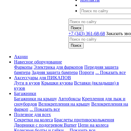
+7 (343) 361-68-68
Заказать зв
Акции
Навесное оборудование
Фаркопы
Электрика для фаркопов
Передняя защита
бампера
Задняя защита бампера
Пороги
... Показать все
Аксессуары для ПИКАПОВ
Дуги в кузов
Крышки кузова
Вставки (вкладыши) в
кузов
Багажники
Багажники на крышу
Автобоксы
Крепления для лыж и
сноубордов
Велокрепления на крышу
Велокрепления на
фаркоп
... Показать все
Полезное для всех
Секретки на колеса
Браслеты противоскольжения
Дворники с подогревом Burner
Цепи на колеса
Колесные болты и гайки
... Показать все