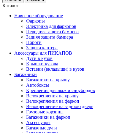
Каталог
Навесное оборудование
Фаркопы
Электрика для фаркопов
Передняя защита бампера
Задняя защита бампера
Пороги
Защита картера
Аксессуары для ПИКАПОВ
Дуги в кузов
Крышки кузова
Вставки (вкладыши) в кузов
Багажники
Багажники на крышу
Автобоксы
Крепления для лыж и сноубордов
Велокрепления на крышу
Велокрепления на фаркоп
Велокрепление на заднюю дверь
Грузовые корзины
Багажники на фаркоп
Аксессуары
Багажные дуги