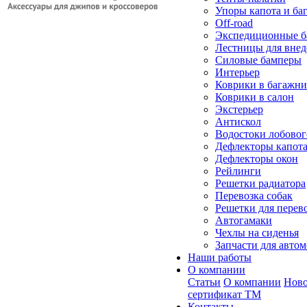
Упоры капота и ба
Off-road
Экспедиционные б
Лестницы для вне
Силовые бамперы
Интерьер
Коврики в багажн
Коврики в салон
Экстерьер
Антискол
Водостоки лобовог
Дефлекторы капот
Дефлекторы окон
Рейлинги
Решетки радиатора
Перевозка собак
Решетки для перев
Автогамаки
Чехлы на сиденья
Запчасти для авто
Наши работы
О компании
Статьи
О компании
Ново
сертификат ТМ
Контакты