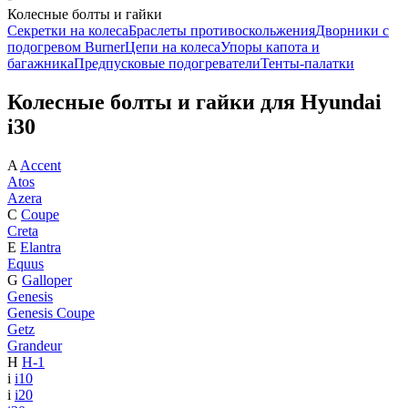
Колесные болты и гайки
Секретки на колеса
Браслеты противоскольжения
Дворники с
подогревом Burner
Цепи на колеса
Упоры капота и
багажника
Предпусковые подогреватели
Тенты-палатки
Колесные болты и гайки для Hyundai
i30
A
Accent
Atos
Azera
C
Coupe
Creta
E
Elantra
Equus
G
Galloper
Genesis
Genesis Coupe
Getz
Grandeur
H
H-1
i
i10
i
i20