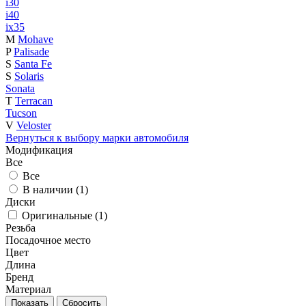
i30
i40
ix35
M
Mohave
P
Palisade
S
Santa Fe
S
Solaris
Sonata
T
Terracan
Tucson
V
Veloster
Вернуться к выбору марки автомобиля
Модификация
Все
Все
В наличии (
1
)
Диски
Оригинальные (
1
)
Резьба
Посадочное место
Цвет
Длина
Бренд
Материал