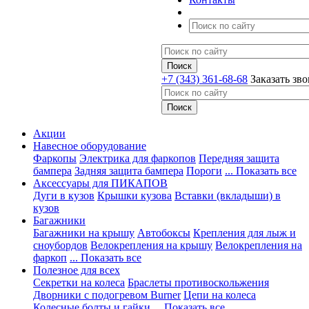
+7 (343) 361-68-68
Заказать зв
Акции
Навесное оборудование
Фаркопы
Электрика для фаркопов
Передняя защита
бампера
Задняя защита бампера
Пороги
... Показать все
Аксессуары для ПИКАПОВ
Дуги в кузов
Крышки кузова
Вставки (вкладыши) в
кузов
Багажники
Багажники на крышу
Автобоксы
Крепления для лыж и
сноубордов
Велокрепления на крышу
Велокрепления на
фаркоп
... Показать все
Полезное для всех
Секретки на колеса
Браслеты противоскольжения
Дворники с подогревом Burner
Цепи на колеса
Колесные болты и гайки
... Показать все