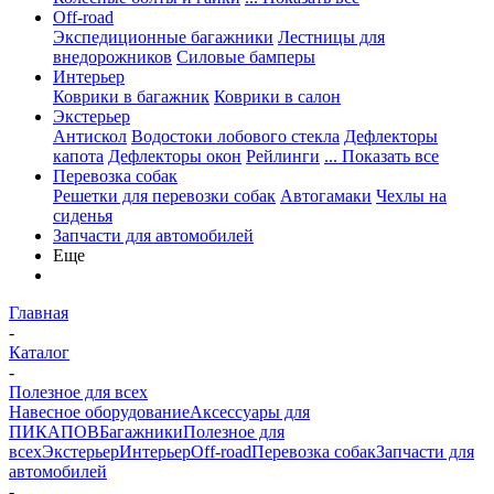
Off-road
Экспедиционные багажники
Лестницы для
внедорожников
Силовые бамперы
Интерьер
Коврики в багажник
Коврики в салон
Экстерьер
Антискол
Водостоки лобового стекла
Дефлекторы
капота
Дефлекторы окон
Рейлинги
... Показать все
Перевозка собак
Решетки для перевозки собак
Автогамаки
Чехлы на
сиденья
Запчасти для автомобилей
Еще
Главная
-
Каталог
-
Полезное для всех
Навесное оборудование
Аксессуары для
ПИКАПОВ
Багажники
Полезное для
всех
Экстерьер
Интерьер
Off-road
Перевозка собак
Запчасти для
автомобилей
-