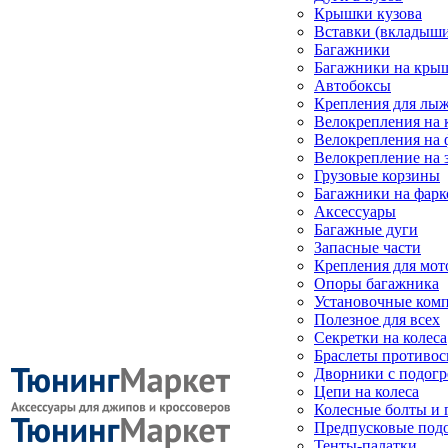
Крышки кузова
Вставки (вкладыши
Багажники
Багажники на кры
Автобоксы
Крепления для лыж
Велокрепления на
Велокрепления на 
Велокрепление на 
Грузовые корзины
Багажники на фарк
Аксессуары
Багажные дуги
Запасные части
Крепления для мот
Опоры багажника
Установочные ком
Полезное для всех
Секретки на колеса
Браслеты противо
Дворники с подогр
Цепи на колеса
Колесные болты и 
Предпусковые под
Тенты-палатки