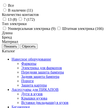
Все
В наличии (
11
)
Количество контактов
13 (
8
)
7 (
172
)
Тип электрики
Универсальная электрика (
9
)
Штатная электрика (
166
)
Длина
Бренд
Материал
Каталог
Навесное оборудование
Фаркопы
Электрика для фаркопов
Передняя защита бампера
Задняя защита бампера
Пороги
Защита картера
Аксессуары для ПИКАПОВ
Дуги в кузов
Крышки кузова
Вставки (вкладыши) в кузов
Багажники