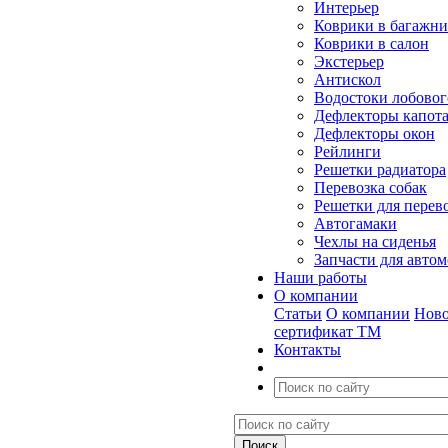
Интерьер
Коврики в багажн
Коврики в салон
Экстерьер
Антискол
Водостоки лобовог
Дефлекторы капот
Дефлекторы окон
Рейлинги
Решетки радиатора
Перевозка собак
Решетки для перев
Автогамаки
Чехлы на сиденья
Запчасти для авто
Наши работы
О компании
Статьи
О компании
Ново
сертификат ТМ
Контакты