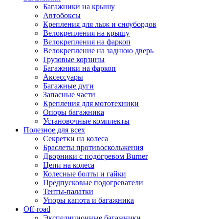
Багажники на крышу
Автобоксы
Крепления для лыж и сноубордов
Велокрепления на крышу
Велокрепления на фаркоп
Велокрепление на заднюю дверь
Грузовые корзины
Багажники на фаркоп
Аксессуары
Багажные дуги
Запасные части
Крепления для мототехники
Опоры багажника
Установочные комплекты
Полезное для всех
Секретки на колеса
Браслеты противоскольжения
Дворники с подогревом Burner
Цепи на колеса
Колесные болты и гайки
Предпусковые подогреватели
Тенты-палатки
Упоры капота и багажника
Off-road
Экспедиционные багажники