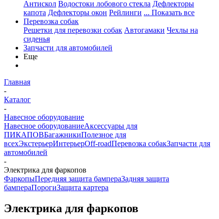
Антискол
Водостоки лобового стекла
Дефлекторы
капота
Дефлекторы окон
Рейлинги
... Показать все
Перевозка собак
Решетки для перевозки собак
Автогамаки
Чехлы на
сиденья
Запчасти для автомобилей
Еще
Главная
-
Каталог
-
Навесное оборудование
Навесное оборудование
Аксессуары для
ПИКАПОВ
Багажники
Полезное для
всех
Экстерьер
Интерьер
Off-road
Перевозка собак
Запчасти для
автомобилей
-
Электрика для фаркопов
Фаркопы
Передняя защита бампера
Задняя защита
бампера
Пороги
Защита картера
Электрика для фаркопов