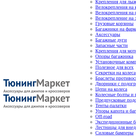
Крепления для лыж
Велокрепления на
Велокрепления на 
Велокрепление на 
Грузовые корзины
Багажники на фарк
Аксессуары
Багажные дуги
Запасные части
Крепления для мот
Опоры багажника
Установочные ком
Полезное для всех
Секретки на колеса
Браслеты противо
Дворники с подогр
Цепи на колеса
Колесные болты и 
Предпусковые под
Тенты-палатки
Упоры капота и ба
Off-road
Экспедиционные б
Лестницы для вне
Силовые бамперы