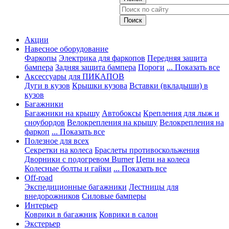
Акции
Навесное оборудование
Фаркопы
Электрика для фаркопов
Передняя защита
бампера
Задняя защита бампера
Пороги
... Показать все
Аксессуары для ПИКАПОВ
Дуги в кузов
Крышки кузова
Вставки (вкладыши) в
кузов
Багажники
Багажники на крышу
Автобоксы
Крепления для лыж и
сноубордов
Велокрепления на крышу
Велокрепления на
фаркоп
... Показать все
Полезное для всех
Секретки на колеса
Браслеты противоскольжения
Дворники с подогревом Burner
Цепи на колеса
Колесные болты и гайки
... Показать все
Off-road
Экспедиционные багажники
Лестницы для
внедорожников
Силовые бамперы
Интерьер
Коврики в багажник
Коврики в салон
Экстерьер