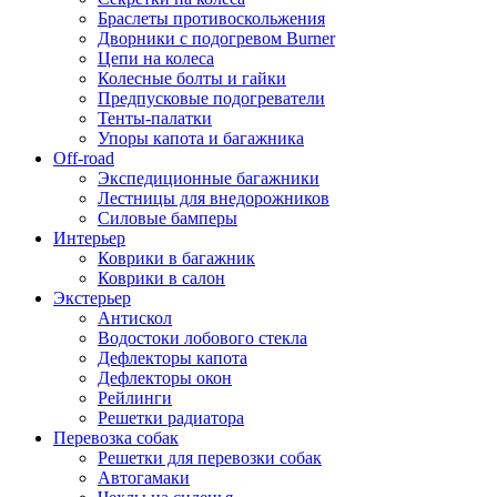
Браслеты противоскольжения
Дворники с подогревом Burner
Цепи на колеса
Колесные болты и гайки
Предпусковые подогреватели
Тенты-палатки
Упоры капота и багажника
Off-road
Экспедиционные багажники
Лестницы для внедорожников
Силовые бамперы
Интерьер
Коврики в багажник
Коврики в салон
Экстерьер
Антискол
Водостоки лобового стекла
Дефлекторы капота
Дефлекторы окон
Рейлинги
Решетки радиатора
Перевозка собак
Решетки для перевозки собак
Автогамаки