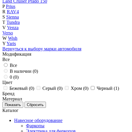
Land Cruiser Prado 150
P
Prius
R
RAV4
S
Sienna
T
Tundra
V
Venza
Verso
W
Wish
Y
Yaris
Вернуться к выбору марки автомобиля
Модификация
Все
Все
В наличии (
0
)
0 (
0
)
Цвет
Бежевый (
0
)
Серый (
0
)
Хром (
0
)
Черный (
1
)
Бренд
Материал
Каталог
Навесное оборудование
Фаркопы
Электрика для фаркопов