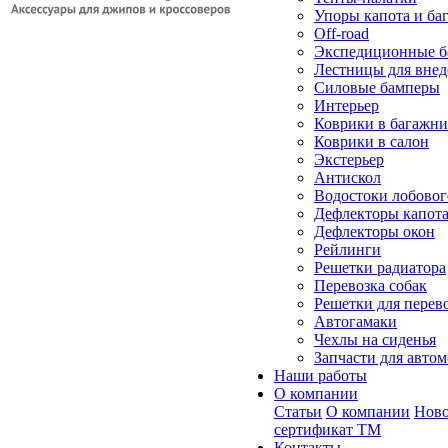
Упоры капота и ба
Off-road
Экспедиционные б
Лестницы для вне
Силовые бамперы
Интерьер
Коврики в багажн
Коврики в салон
Экстерьер
Антискол
Водостоки лобовог
Дефлекторы капот
Дефлекторы окон
Рейлинги
Решетки радиатора
Перевозка собак
Решетки для перев
Автогамаки
Чехлы на сиденья
Запчасти для авто
Наши работы
О компании
Статьи
О компании
Ново
сертификат ТМ
Контакты