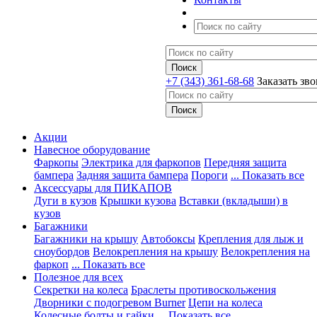
+7 (343) 361-68-68
Заказать зв
Акции
Навесное оборудование
Фаркопы
Электрика для фаркопов
Передняя защита
бампера
Задняя защита бампера
Пороги
... Показать все
Аксессуары для ПИКАПОВ
Дуги в кузов
Крышки кузова
Вставки (вкладыши) в
кузов
Багажники
Багажники на крышу
Автобоксы
Крепления для лыж и
сноубордов
Велокрепления на крышу
Велокрепления на
фаркоп
... Показать все
Полезное для всех
Секретки на колеса
Браслеты противоскольжения
Дворники с подогревом Burner
Цепи на колеса
Колесные болты и гайки
... Показать все