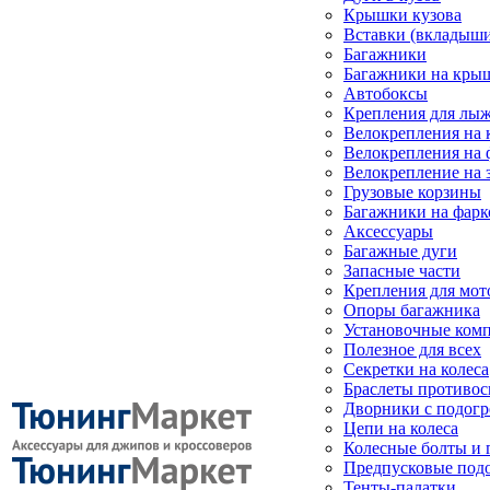
Крышки кузова
Вставки (вкладыши
Багажники
Багажники на кры
Автобоксы
Крепления для лыж
Велокрепления на
Велокрепления на 
Велокрепление на 
Грузовые корзины
Багажники на фарк
Аксессуары
Багажные дуги
Запасные части
Крепления для мот
Опоры багажника
Установочные ком
Полезное для всех
Секретки на колеса
Браслеты противо
Дворники с подогр
Цепи на колеса
Колесные болты и 
Предпусковые под
Тенты-палатки