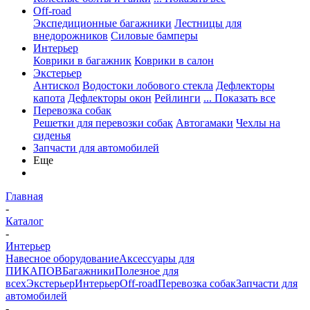
Off-road
Экспедиционные багажники
Лестницы для
внедорожников
Силовые бамперы
Интерьер
Коврики в багажник
Коврики в салон
Экстерьер
Антискол
Водостоки лобового стекла
Дефлекторы
капота
Дефлекторы окон
Рейлинги
... Показать все
Перевозка собак
Решетки для перевозки собак
Автогамаки
Чехлы на
сиденья
Запчасти для автомобилей
Еще
Главная
-
Каталог
-
Интерьер
Навесное оборудование
Аксессуары для
ПИКАПОВ
Багажники
Полезное для
всех
Экстерьер
Интерьер
Off-road
Перевозка собак
Запчасти для
автомобилей
-