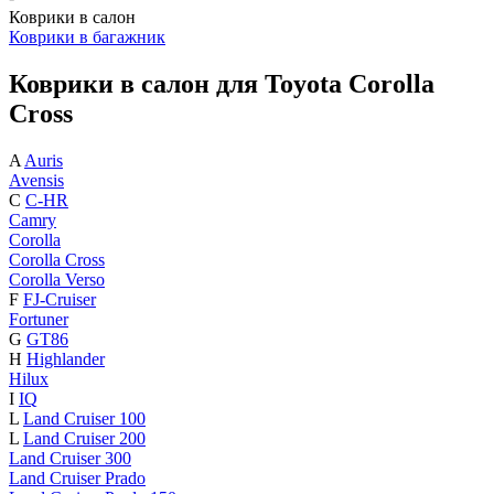
Коврики в салон
Коврики в багажник
Коврики в салон для Toyota Corolla
Cross
A
Auris
Avensis
C
C-HR
Camry
Corolla
Corolla Cross
Corolla Verso
F
FJ-Cruiser
Fortuner
G
GT86
H
Highlander
Hilux
I
IQ
L
Land Cruiser 100
L
Land Cruiser 200
Land Cruiser 300
Land Cruiser Prado