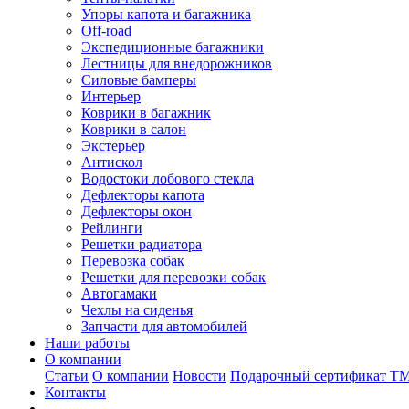
Упоры капота и багажника
Off-road
Экспедиционные багажники
Лестницы для внедорожников
Силовые бамперы
Интерьер
Коврики в багажник
Коврики в салон
Экстерьер
Антискол
Водостоки лобового стекла
Дефлекторы капота
Дефлекторы окон
Рейлинги
Решетки радиатора
Перевозка собак
Решетки для перевозки собак
Автогамаки
Чехлы на сиденья
Запчасти для автомобилей
Наши работы
О компании
Статьи
О компании
Новости
Подарочный сертификат Т
Контакты