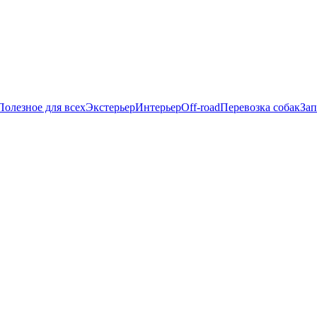
Полезное для всех
Экстерьер
Интерьер
Off-road
Перевозка собак
Зап