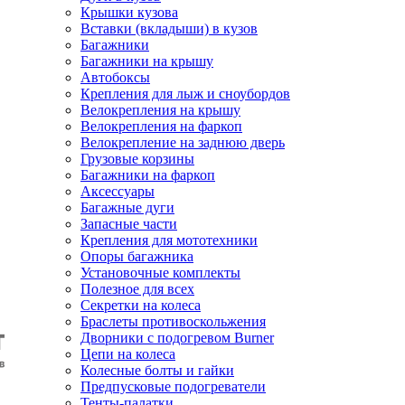
Крышки кузова
Вставки (вкладыши) в кузов
Багажники
Багажники на крышу
Автобоксы
Крепления для лыж и сноубордов
Велокрепления на крышу
Велокрепления на фаркоп
Велокрепление на заднюю дверь
Грузовые корзины
Багажники на фаркоп
Аксессуары
Багажные дуги
Запасные части
Крепления для мототехники
Опоры багажника
Установочные комплекты
Полезное для всех
Секретки на колеса
Браслеты противоскольжения
Дворники с подогревом Burner
Цепи на колеса
Колесные болты и гайки
Предпусковые подогреватели
Тенты-палатки