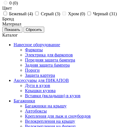
0 (
0
)
Цвет
Бежевый (
4
)
Серый (
3
)
Хром (
0
)
Черный (
31
)
Бренд
Материал
Каталог
Навесное оборудование
Фаркопы
Электрика для фаркопов
Передняя защита бампера
Задняя защита бампера
Пороги
Защита картера
Аксессуары для ПИКАПОВ
Дуги в кузов
Крышки кузова
Вставки (вкладыши) в кузов
Багажники
Багажники на крышу
Автобоксы
Крепления для лыж и сноубордов
Велокрепления на крышу
Велокрепления на фаркоп