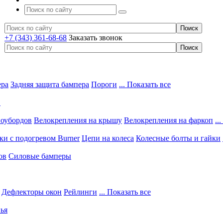
+7 (343) 361-68-68
Заказать звонок
ера
Задняя защита бампера
Пороги
... Показать все
в
ноубордов
Велокрепления на крышу
Велокрепления на фаркоп
..
и с подогревом Burner
Цепи на колеса
Колесные болты и гайки
ов
Силовые бамперы
Дефлекторы окон
Рейлинги
... Показать все
ья