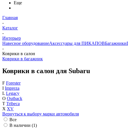
Еще
Главная
-
Каталог
-
Интерьер
Навесное оборудование
Аксессуары для ПИКАПОВ
Багажники
-
Коврики в салон
Коврики в багажник
Коврики в салон для Subaru
F
Forester
I
Impreza
L
Legacy
O
Outback
T
Tribeca
X
XV
Вернуться к выбору марки автомобиля
Все
В наличии (
1
)