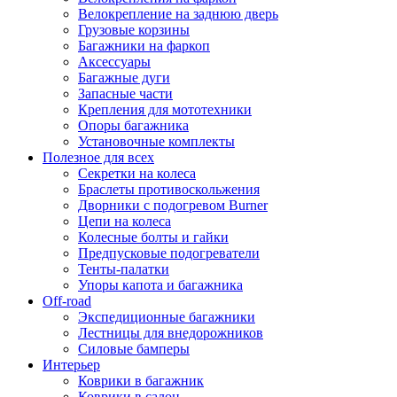
Велокрепление на заднюю дверь
Грузовые корзины
Багажники на фаркоп
Аксессуары
Багажные дуги
Запасные части
Крепления для мототехники
Опоры багажника
Установочные комплекты
Полезное для всех
Секретки на колеса
Браслеты противоскольжения
Дворники с подогревом Burner
Цепи на колеса
Колесные болты и гайки
Предпусковые подогреватели
Тенты-палатки
Упоры капота и багажника
Off-road
Экспедиционные багажники
Лестницы для внедорожников
Силовые бамперы
Интерьер
Коврики в багажник
Коврики в салон