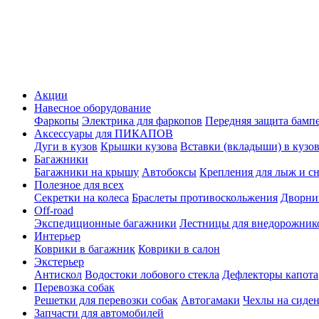
Акции
Навесное оборудование
Фаркопы
Электрика для фаркопов
Передняя защита бамп
Аксессуары для ПИКАПОВ
Дуги в кузов
Крышки кузова
Вставки (вкладыши) в кузо
Багажники
Багажники на крышу
Автобоксы
Крепления для лыж и с
Полезное для всех
Секретки на колеса
Браслеты противоскольжения
Дворник
Off-road
Экспедиционные багажники
Лестницы для внедорожник
Интерьер
Коврики в багажник
Коврики в салон
Экстерьер
Антискол
Водостоки лобового стекла
Дефлекторы капота
Перевозка собак
Решетки для перевозки собак
Автогамаки
Чехлы на сиден
Запчасти для автомобилей