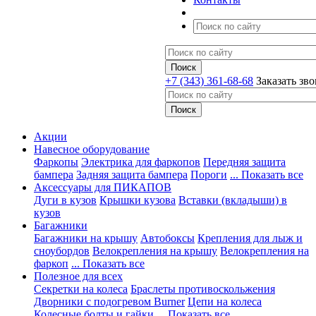
+7 (343) 361-68-68
Заказать зв
Акции
Навесное оборудование
Фаркопы
Электрика для фаркопов
Передняя защита
бампера
Задняя защита бампера
Пороги
... Показать все
Аксессуары для ПИКАПОВ
Дуги в кузов
Крышки кузова
Вставки (вкладыши) в
кузов
Багажники
Багажники на крышу
Автобоксы
Крепления для лыж и
сноубордов
Велокрепления на крышу
Велокрепления на
фаркоп
... Показать все
Полезное для всех
Секретки на колеса
Браслеты противоскольжения
Дворники с подогревом Burner
Цепи на колеса
Колесные болты и гайки
... Показать все