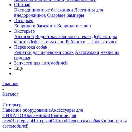
Off-road
Экспедиционные багажники
Лестницы для
внедорожников
Силовые бамперы
Интерьер
Коврики в багажник
Коврики в салон
Экстерьер
Антискол
Водостоки лобового стекла
Дефлекторы
капота
Дефлекторы окон
Рейлинги
... Показать все
Перевозка собак
Решетки для перевозки собак
Автогамаки
Чехлы на
сиденья
Запчасти для автомобилей
Еще
Главная
-
Каталог
-
Интерьер
Навесное оборудование
Аксессуары для
ПИКАПОВ
Багажники
Полезное для
всех
Экстерьер
Интерьер
Off-road
Перевозка собак
Запчасти для
автомобилей
-