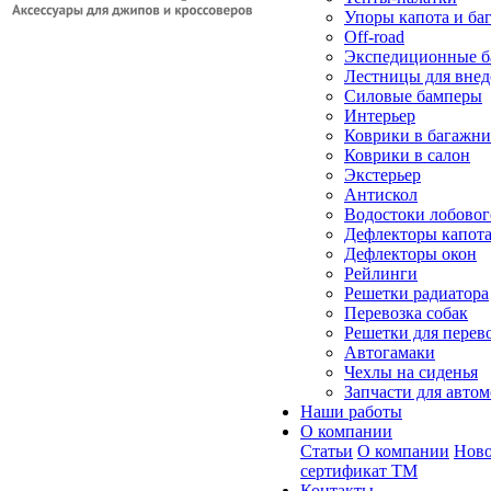
Упоры капота и ба
Off-road
Экспедиционные б
Лестницы для вне
Силовые бамперы
Интерьер
Коврики в багажн
Коврики в салон
Экстерьер
Антискол
Водостоки лобовог
Дефлекторы капот
Дефлекторы окон
Рейлинги
Решетки радиатора
Перевозка собак
Решетки для перев
Автогамаки
Чехлы на сиденья
Запчасти для авто
Наши работы
О компании
Статьи
О компании
Ново
сертификат ТМ
Контакты