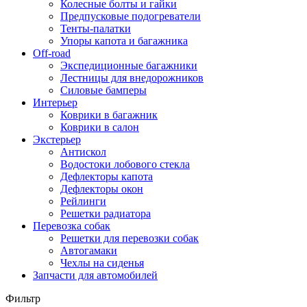
Колесные болты и гайки
Предпусковые подогреватели
Тенты-палатки
Упоры капота и багажника
Off-road
Экспедиционные багажники
Лестницы для внедорожников
Силовые бамперы
Интерьер
Коврики в багажник
Коврики в салон
Экстерьер
Антискол
Водостоки лобового стекла
Дефлекторы капота
Дефлекторы окон
Рейлинги
Решетки радиатора
Перевозка собак
Решетки для перевозки собак
Автогамаки
Чехлы на сиденья
Запчасти для автомобилей
Фильтр