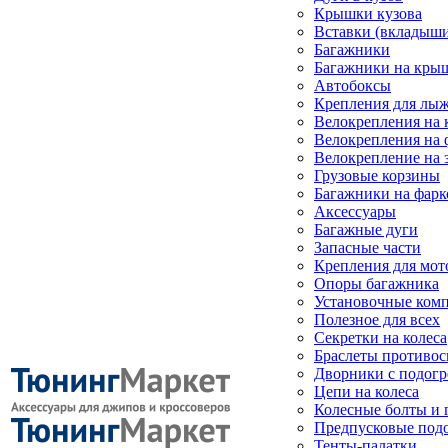
Крышки кузова
Вставки (вкладыши
Багажники
Багажники на кры
Автобоксы
Крепления для лыж
Велокрепления на
Велокрепления на 
Велокрепление на 
Грузовые корзины
Багажники на фарк
Аксессуары
Багажные дуги
Запасные части
Крепления для мот
Опоры багажника
Установочные ком
Полезное для всех
Секретки на колеса
Браслеты противо
Дворники с подогр
Цепи на колеса
Колесные болты и 
Предпусковые под
Тенты-палатки