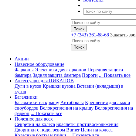
+7 (343) 361-68-68
Заказать зв
Акции
Навесное оборудование
Фаркопы
Электрика для фаркопов
Передняя защита
бампера
Задняя защита бампера
Пороги
... Показать все
Аксессуары для ПИКАПОВ
Дуги в кузов
Крышки кузова
Вставки (вкладыши) в
кузов
Багажники
Багажники на крышу
Автобоксы
Крепления для лыж и
сноубордов
Велокрепления на крышу
Велокрепления на
фаркоп
... Показать все
Полезное для всех
Секретки на колеса
Браслеты противоскольжения
Дворники с подогревом Burner
Цепи на колеса
Колесные болты и гайки
... Показать все