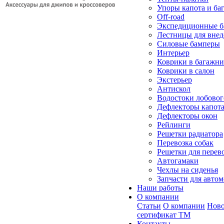
Упоры капота и ба
Off-road
Экспедиционные б
Лестницы для вне
Силовые бамперы
Интерьер
Коврики в багажн
Коврики в салон
Экстерьер
Антискол
Водостоки лобовог
Дефлекторы капот
Дефлекторы окон
Рейлинги
Решетки радиатора
Перевозка собак
Решетки для перев
Автогамаки
Чехлы на сиденья
Запчасти для авто
Наши работы
О компании
Статьи
О компании
Ново
сертификат ТМ
Контакты