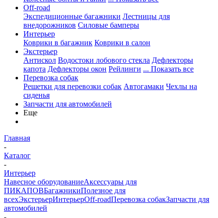
Off-road
Экспедиционные багажники
Лестницы для
внедорожников
Силовые бамперы
Интерьер
Коврики в багажник
Коврики в салон
Экстерьер
Антискол
Водостоки лобового стекла
Дефлекторы
капота
Дефлекторы окон
Рейлинги
... Показать все
Перевозка собак
Решетки для перевозки собак
Автогамаки
Чехлы на
сиденья
Запчасти для автомобилей
Еще
Главная
-
Каталог
-
Интерьер
Навесное оборудование
Аксессуары для
ПИКАПОВ
Багажники
Полезное для
всех
Экстерьер
Интерьер
Off-road
Перевозка собак
Запчасти для
автомобилей
-