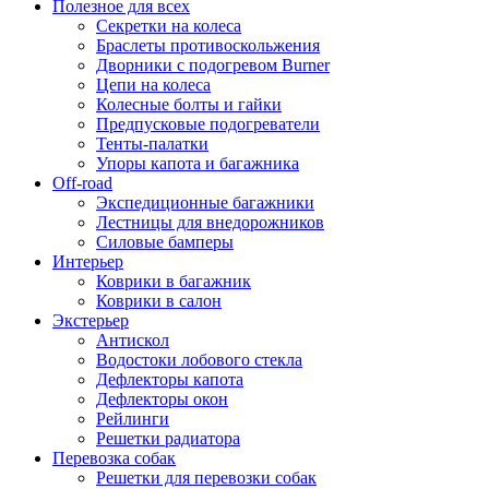
Полезное для всех
Секретки на колеса
Браслеты противоскольжения
Дворники с подогревом Burner
Цепи на колеса
Колесные болты и гайки
Предпусковые подогреватели
Тенты-палатки
Упоры капота и багажника
Off-road
Экспедиционные багажники
Лестницы для внедорожников
Силовые бамперы
Интерьер
Коврики в багажник
Коврики в салон
Экстерьер
Антискол
Водостоки лобового стекла
Дефлекторы капота
Дефлекторы окон
Рейлинги
Решетки радиатора
Перевозка собак
Решетки для перевозки собак