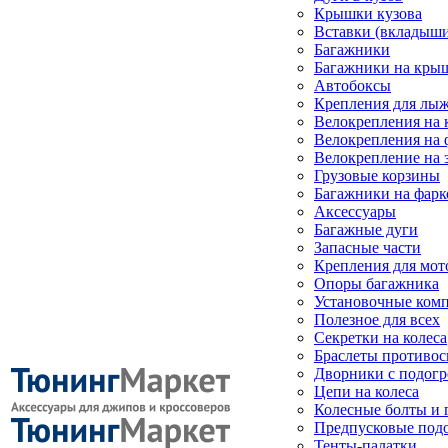
Крышки кузова
Вставки (вкладыши
Багажники
Багажники на кры
Автобоксы
Крепления для лыж
Велокрепления на
Велокрепления на 
Велокрепление на 
Грузовые корзины
Багажники на фарк
Аксессуары
Багажные дуги
Запасные части
Крепления для мот
Опоры багажника
Установочные ком
Полезное для всех
Секретки на колеса
Браслеты противо
Дворники с подогр
Цепи на колеса
Колесные болты и 
Предпусковые под
Тенты-палатки