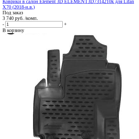
Коврики в салон Element 3D ELEMENT3D7314210k для Lifan
X70 (2018-н.в.)
Под заказ
3 740 руб. /комп.
-
+
В корзину