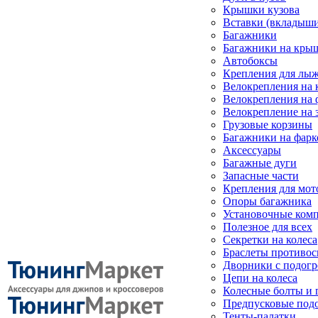
Крышки кузова
Вставки (вкладыши
Багажники
Багажники на кры
Автобоксы
Крепления для лыж
Велокрепления на
Велокрепления на 
Велокрепление на 
Грузовые корзины
Багажники на фарк
Аксессуары
Багажные дуги
Запасные части
Крепления для мот
Опоры багажника
Установочные ком
Полезное для всех
Секретки на колеса
Браслеты противо
Дворники с подогр
Цепи на колеса
Колесные болты и 
Предпусковые под
Тенты-палатки