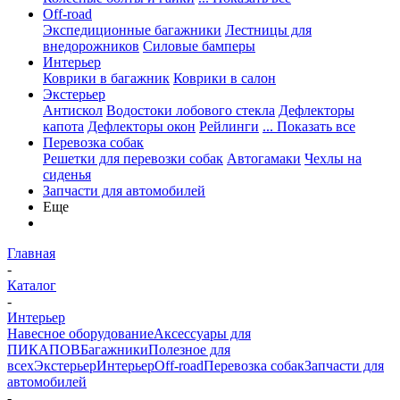
Off-road
Экспедиционные багажники
Лестницы для
внедорожников
Силовые бамперы
Интерьер
Коврики в багажник
Коврики в салон
Экстерьер
Антискол
Водостоки лобового стекла
Дефлекторы
капота
Дефлекторы окон
Рейлинги
... Показать все
Перевозка собак
Решетки для перевозки собак
Автогамаки
Чехлы на
сиденья
Запчасти для автомобилей
Еще
Главная
-
Каталог
-
Интерьер
Навесное оборудование
Аксессуары для
ПИКАПОВ
Багажники
Полезное для
всех
Экстерьер
Интерьер
Off-road
Перевозка собак
Запчасти для
автомобилей
-