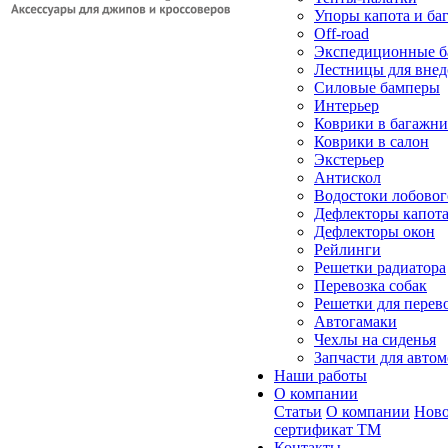
Упоры капота и ба
Off-road
Экспедиционные б
Лестницы для вне
Силовые бамперы
Интерьер
Коврики в багажн
Коврики в салон
Экстерьер
Антискол
Водостоки лобовог
Дефлекторы капот
Дефлекторы окон
Рейлинги
Решетки радиатора
Перевозка собак
Решетки для перев
Автогамаки
Чехлы на сиденья
Запчасти для авто
Наши работы
О компании
Статьи
О компании
Ново
сертификат ТМ
Контакты