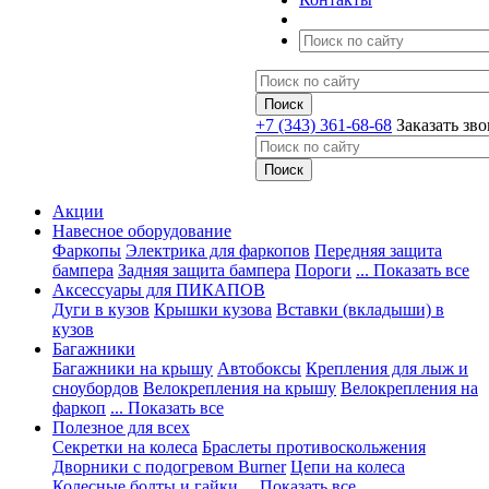
+7 (343) 361-68-68
Заказать зв
Акции
Навесное оборудование
Фаркопы
Электрика для фаркопов
Передняя защита
бампера
Задняя защита бампера
Пороги
... Показать все
Аксессуары для ПИКАПОВ
Дуги в кузов
Крышки кузова
Вставки (вкладыши) в
кузов
Багажники
Багажники на крышу
Автобоксы
Крепления для лыж и
сноубордов
Велокрепления на крышу
Велокрепления на
фаркоп
... Показать все
Полезное для всех
Секретки на колеса
Браслеты противоскольжения
Дворники с подогревом Burner
Цепи на колеса
Колесные болты и гайки
... Показать все