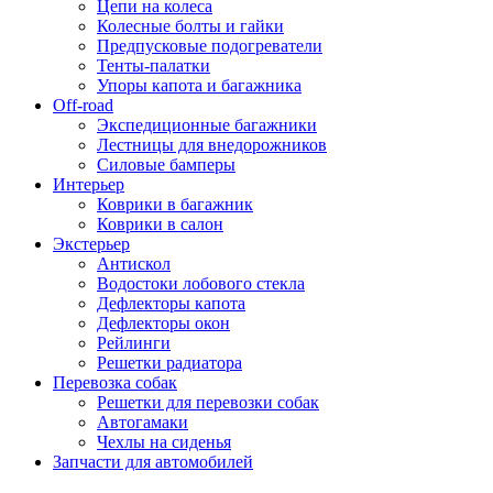
Цепи на колеса
Колесные болты и гайки
Предпусковые подогреватели
Тенты-палатки
Упоры капота и багажника
Off-road
Экспедиционные багажники
Лестницы для внедорожников
Силовые бамперы
Интерьер
Коврики в багажник
Коврики в салон
Экстерьер
Антискол
Водостоки лобового стекла
Дефлекторы капота
Дефлекторы окон
Рейлинги
Решетки радиатора
Перевозка собак
Решетки для перевозки собак
Автогамаки
Чехлы на сиденья
Запчасти для автомобилей